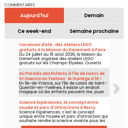
COMMENTAIRES
Aujourd'hui
Demain
Ce week-end
Semaine prochaine
Vacances d'été : des ateliers LEGO
gratuits à la Maison du Danemark à Paris
Du 24 juillet au 16 août 2026, la Maison du
Danemark organise des ateliers LEGO
gratuits sur les Champs-Élysées. Ouverts
aux enfants, aux familles et aux passionnés
de construction, ces rendez-vous
Au Paradis des Enfants à l'île de loisirs de
permettent de découvrir l'univers de la
St Quentin en Yvelines : le manège à 1€ !
célèbre marque danoise à travers des
En Île-de-France, sur l’Île de Loisirs de Saint-
espaces de création en libre accès.
Quentin-en-Yvelines, il existe un endroit
magique où les enfants peuvent rire, jouer
et profiter de manèges adaptés à leur âge :
Au Paradis des Enfants. C’est le parc le
Science Expériences, le concept entre
moins cher d’Île-de-France, avec un tarif
musée et parc d'attractions à Bercy
exceptionnel de 1 € le manège.
Science Expériences, c'est le concept
Village
unique entre musée et parc d'attraction qui
souhaite rendre la science vivante pour les
enfants. Expériences scientifiques, réalité