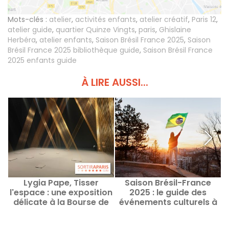
Mots-clés :
atelier
,
activités enfants
,
atelier créatif
,
Paris 12
,
atelier guide
,
quartier Quinze Vingts
,
paris
,
Ghislaine
Herbéra
,
atelier enfants
,
Saison Brésil France 2025
,
Saison
Brésil France 2025 bibliothèque guide
,
Saison Brésil France
2025 enfants guide
À LIRE AUSSI...
Lygia Pape, Tisser
Saison Brésil-France
l'espace : une exposition
2025 : le guide des
q
délicate à la Bourse de
événements culturels à
Commerce - nos photos
Paris et en Ile-de-France