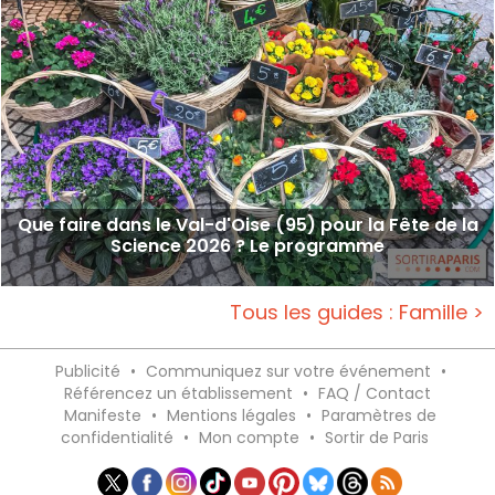
Que faire dans le Val-d'Oise (95) pour la Fête de la
Science 2026 ? Le programme
Tous les guides : Famille >
Publicité
•
Communiquez sur votre événement
•
Référencez un établissement
•
FAQ / Contact
Manifeste
•
Mentions légales
•
Paramètres de
confidentialité
•
Mon compte
•
Sortir de Paris