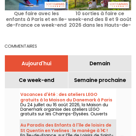
Que faire avec les
10 sorties à faire ce
enfants à Paris et en Ile-
week-end des 8 et 9 août
de-France ce week-end
2026 dans les Hauts-de-
d
des 8 au 9 août 2026 ?
Seine (92)
COMMENTAIRES
Aujourd'hui
Demain
Ce week-end
Semaine prochaine
Vacances d'été : des ateliers LEGO
gratuits à la Maison du Danemark à Paris
Du 24 juillet au 16 août 2026, la Maison du
Danemark organise des ateliers LEGO
gratuits sur les Champs-Élysées. Ouverts
aux enfants, aux familles et aux passionnés
de construction, ces rendez-vous
Au Paradis des Enfants à l'île de loisirs de
permettent de découvrir l'univers de la
St Quentin en Yvelines : le manège à 1€ !
célèbre marque danoise à travers des
En Île-de-France, sur l’Île de Loisirs de Saint-