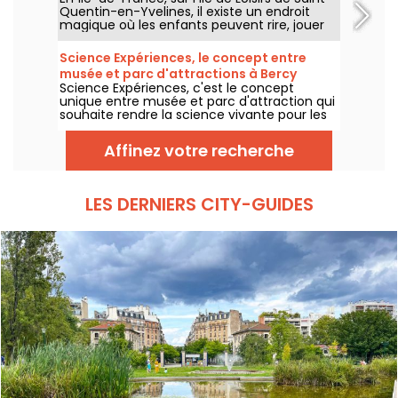
espaces de création en libre accès.
Quentin-en-Yvelines, il existe un endroit
magique où les enfants peuvent rire, jouer
et profiter de manèges adaptés à leur âge :
Au Paradis des Enfants. C’est le parc le
Science Expériences, le concept entre
moins cher d’Île-de-France, avec un tarif
musée et parc d'attractions à Bercy
exceptionnel de 1 € le manège.
Science Expériences, c'est le concept
Village
unique entre musée et parc d'attraction qui
souhaite rendre la science vivante pour les
enfants. Expériences scientifiques, réalité
virtuelle, vidéo mapping, on y retrouve les
Affinez votre recherche
dernières technologies utilisées pour
intéresser enfants aux sciences en la vivant
de l'intérieur...
LES DERNIERS CITY-GUIDES