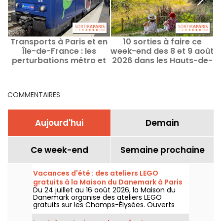
Transports à Paris et en
10 sorties à faire ce
Q
Île-de-France : les
week-end des 8 et 9 août
2
perturbations métro et
2026 dans les Hauts-de-
RER du 3 au 9 août 2026
Seine (92)
COMMENTAIRES
Aujourd'hui
Demain
Ce week-end
Semaine prochaine
Vacances d'été : des ateliers LEGO
gratuits à la Maison du Danemark à Paris
Du 24 juillet au 16 août 2026, la Maison du
Danemark organise des ateliers LEGO
gratuits sur les Champs-Élysées. Ouverts
aux enfants, aux familles et aux passionnés
de construction, ces rendez-vous