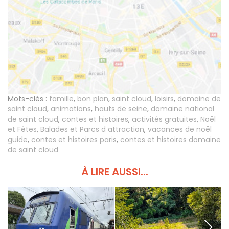
Mots-clés :
famille
,
bon plan
,
saint cloud
,
loisirs
,
domaine de
saint cloud
,
animations
,
hauts de seine
,
domaine national
de saint cloud
,
contes et histoires
,
activités gratuites
,
Noël
et Fêtes
,
Balades et Parcs d attraction
,
vacances de noël
guide
,
contes et histoires paris
,
contes et histoires domaine
de saint cloud
À LIRE AUSSI...