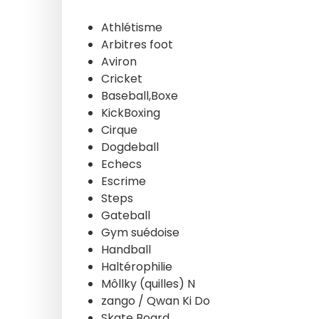
Athlétisme
Arbitres foot
Aviron
Cricket
Baseball,Boxe
KickBoxing
Cirque
Dogdeball
Echecs
Escrime
Steps
Gateball
Gym suédoise
Handball
Haltérophilie
Môllky (quilles) N
zango / Qwan Ki Do
Skate Board