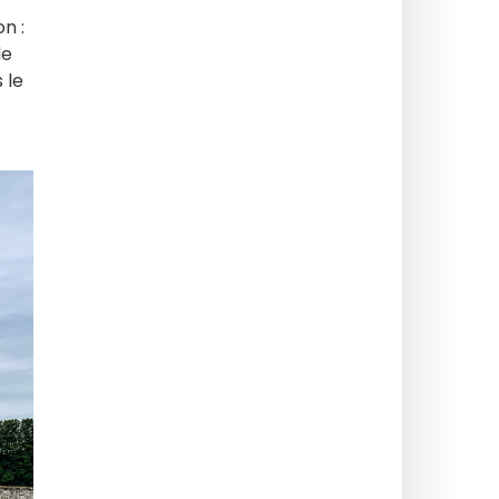
n :
de
 le