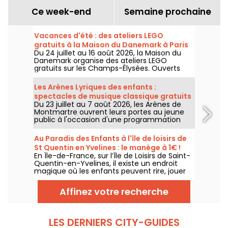
Ce week-end
Semaine prochaine
Vacances d'été : des ateliers LEGO
gratuits à la Maison du Danemark à Paris
Du 24 juillet au 16 août 2026, la Maison du
Danemark organise des ateliers LEGO
gratuits sur les Champs-Élysées. Ouverts
aux enfants, aux familles et aux passionnés
de construction, ces rendez-vous
Les Arènes Lyriques des enfants :
permettent de découvrir l'univers de la
spectacles de musique classique gratuits
célèbre marque danoise à travers des
Du 23 juillet au 7 août 2026, les Arènes de
pour les petits
espaces de création en libre accès.
Montmartre ouvrent leurs portes au jeune
public à l'occasion d'une programmation
spéciale. Bienvenue aux Arènes Lyriques des
enfants, un festival pour faire découvrir la
Au Paradis des Enfants à l'île de loisirs de
musique classique aux plus jeunes,
St Quentin en Yvelines : le manège à 1€ !
entièrement gratuit.
En Île-de-France, sur l’Île de Loisirs de Saint-
Quentin-en-Yvelines, il existe un endroit
magique où les enfants peuvent rire, jouer
et profiter de manèges adaptés à leur âge :
Au Paradis des Enfants. C’est le parc le
Affinez votre recherche
moins cher d’Île-de-France, avec un tarif
exceptionnel de 1 € le manège.
LES DERNIERS CITY-GUIDES