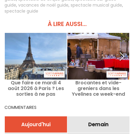
guide
,
vacances de noël guide
,
spectacle musical guide
,
spectacle guide
À LIRE AUSSI...
Que faire ce mardi 4
Brocantes et vide-
Q
août 2026 à Paris ? Les
greniers dans les
sorties à ne pas
Yvelines ce week-end
manquer
des 8 et 9 août 2026 - 78
COMMENTAIRES
Aujourd'hui
Demain