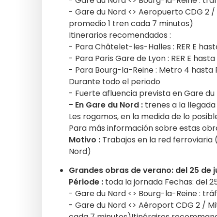
- Gare du Nord <> Bourg-la-Reine : trá
- Gare du Nord <> Aeropuerto CDG 2 / 
promedio 1 tren cada 7 minutos)
Itinerarios recomendados :
- Para Châtelet-les-Halles : RER E has
- Para Paris Gare de Lyon : RER E hasta
- Para Bourg-la-Reine : Metro 4 hasta P
Durante todo el periodo
- Fuerte afluencia prevista en Gare du
- En Gare du Nord :
trenes a la llegada 
Les rogamos, en la medida de lo posib
Para más información sobre estas obra
Motivo :
Trabajos en la red ferroviari
Nord)
Grandes obras de verano: del 25 de ju
Période :
toda la jornada Fechas: del 25
- Gare du Nord <> Bourg-la-Reine : trá
- Gare du Nord <> Aéroport CDG 2 / Mit
cada 7 minutos)Itinéraires recommand