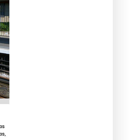
as
as,