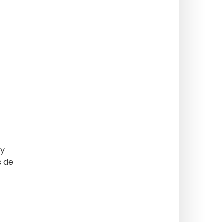
 y
s de