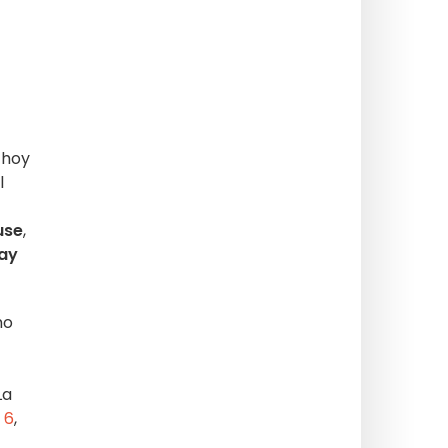
 hoy
l
use
,
ay
mo
La
,
6
,