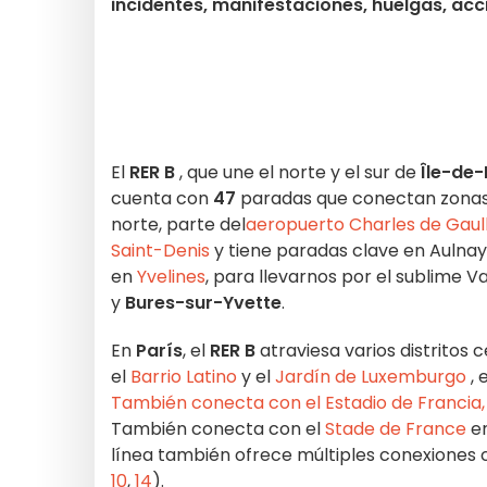
incidentes, manifestaciones, huelgas, acc
El
RER B
, que une el norte y el sur de
Île-de
cuenta con
47
paradas que conectan zonas 
norte, parte del
aeropuerto Charles de Gaull
Saint-Denis
y tiene paradas clave en Aulnay-
en
Yvelines
, para llevarnos por el sublime V
y
Bures-sur-Yvette
.
En
París
, el
RER B
atraviesa varios distritos
el
Barrio Latino
y el
Jardín de Luxemburgo
, 
También conecta con el Estadio de Francia, e
También conecta con el
Stade de France
e
línea también ofrece múltiples conexiones 
10
,
14
).