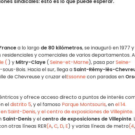
iones sindicales: esto es lo que puede esperar.
-France
a lo largo
de 80 kilómetros
, se inauguró en 1977 y
residenciales y comerciales de varios departamentos. A
e (
) y
Mitry-Claye
(
Seine-et-Marne
), pasa por
Seine-
sous-Bois. Hacia el sur, llega a
Saint-Rémy-lès-Chevre
alle de Chevreuse y cruzar el
Essonne
con paradas en
Ors
 céntricos y ofrece acceso directo a puntos de interés co
en el
distrito 5
, y el famoso
Parque Montsouris
, en
el 14.
n Saint-Denis, y el centro de exposiciones de Villepinte.
n
Saint-Denis
y el
centro de exposiciones de Villepinte
. 
con otras líneas RER
(A
,
C
,
D
,
E
) y varias líneas de metro
(4