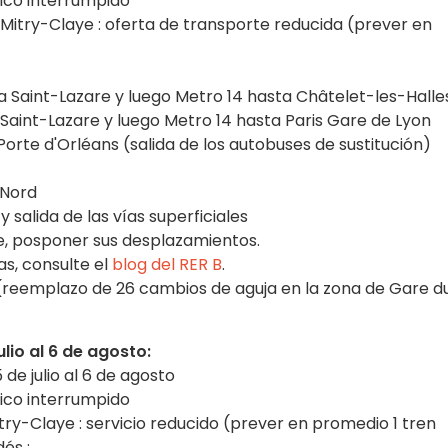
fico interrumpido
Mitry-Claye : oferta de transporte reducida (prever en
ta Saint-Lazare y luego Metro 14 hasta Châtelet-les-Halle
 Saint-Lazare y luego Metro 14 hasta Paris Gare de Lyon
orte d'Orléans (salida de los autobuses de sustitución)
 Nord
y salida de las vías superficiales
le, posponer sus desplazamientos.
s, consulte el
blog del RER B
.
a (reemplazo de 26 cambios de aguja en la zona de Gare d
lio al 6 de agosto:
 de julio al 6 de agosto
fico interrumpido
ry-Claye : servicio reducido (prever en promedio 1 tren
és :