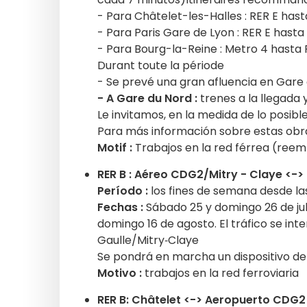
- Para Châtelet-les-Halles : RER E hast
- Para Paris Gare de Lyon : RER E hasta
- Para Bourg-la-Reine : Metro 4 hasta 
Durant toute la période
- Se prevé una gran afluencia en Gare
- A Gare du Nord :
trenes a la llegada 
Le invitamos, en la medida de lo posib
Para más información sobre estas obra
Motif :
Trabajos en la red férrea (reem
RER B : Aéreo CDG2/Mitry - Claye <-> 
Período :
los fines de semana desde las 
Fechas :
Sábado 25 y domingo 26 de juli
domingo 16 de agosto. El tráfico se in
Gaulle/Mitry‑Claye
Se pondrá en marcha un dispositivo de
Motivo :
trabajos en la red ferroviaria
RER B: Châtelet <-> Aeropuerto CDG2 -