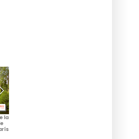
e la
Llegada del Tour de
Running en el Palacio de
de
Francia 2026 a París: de
Versalles 2026,
arís
Montmartre a los
cancelado y aplazado
e
Campos Elíseos, los
por la ola de calor.