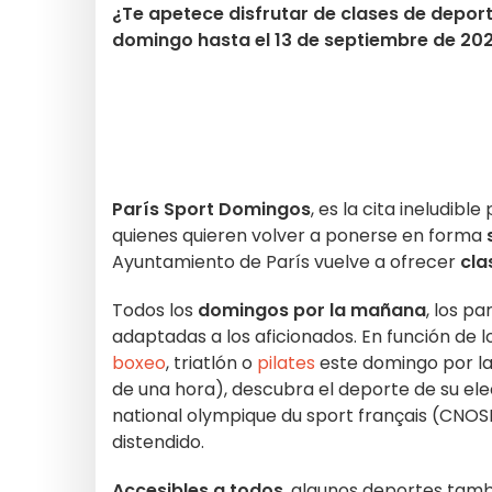
¿Te apetece disfrutar de clases de depor
domingo hasta el 13 de septiembre de 2026
París Sport Domingos
, es la cita ineludibl
quienes quieren volver a ponerse en forma
Ayuntamiento de París vuelve a ofrecer
cla
Todos los
domingos por la mañana
, los p
adaptadas a los aficionados. En función de 
boxeo
, triatlón o
pilates
este domingo por l
de una hora), descubra el deporte de su ele
national olympique du sport français (CNOSF)
distendido.
Accesibles a todos
, algunos deportes tam