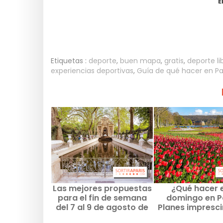
E
Etiquetas :
deporte
,
buen mapa
,
gratis
,
deporte li
experiencias deportivas
,
Guía de qué hacer en Pa
Las mejores propuestas
¿Qué hacer 
para el fin de semana
domingo en P
del 7 al 9 de agosto de
Planes impresci
2026 en París y la Île-
del 9 de agosto