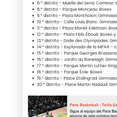
6.º distrito - Muelle del Sena: Caminar 
8.º distrito - Parque Monceau: Boxeo
9.º distrito - Plaza Montholon: Gimnasio
10.º distrito - Calle Louis Blanc: Gimnas
11.º distrito - Plaza Marek Edelman: Box
12.º distrito - Plaza Félix Éboué: Boxeo 
13.º distrito - Dalle des Olympiades: Gi
14.º distrito - Esplanada de la MPAA – c
15.º distrito - Parque Georges Brassens
16.º distrito - Jardín du Ranelagh: Gimn
17.º distrito - Parque Martin Luther Kin
18.º distrito - Parque Éole: Boxeo
19.º distrito - Place Stalingrad: Gimnasi
20.º distrito - Place Martin Nadaud: Gi