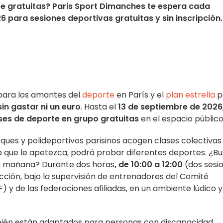
te gratuitas? Paris Sport Dimanches te espera cada
 para sesiones deportivas gratuitas y sin inscripción.
e para los amantes del
deporte
en París y el
plan estrella
p
sin gastar ni un euro
. Hasta el
13 de septiembre de 2026
ses de deporte en grupo gratuitas
en el espacio público
arques y polideportivos parisinos acogen clases colectivas
lo que le apetezca, podrá probar diferentes deportes. ¿B
a mañana? Durante dos horas
, de 10:00 a 12:00
(dos sesi
cción, bajo la supervisión de entrenadores del Comité
 y de las federaciones afiliadas, en un ambiente lúdico y
bién están adaptados para personas con discapacidad.