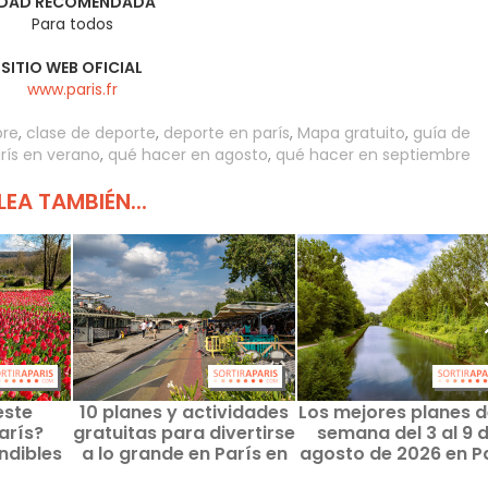
DAD RECOMENDADA
Para todos
SITIO WEB OFICIAL
www.paris.fr
bre
,
clase de deporte
,
deporte en parís
,
Mapa gratuito
,
guía de
rís en verano
,
qué hacer en agosto
,
qué hacer en septiembre
LEA TAMBIÉN...
este
10 planes y actividades
Los mejores planes d
arís?
gratuitas para divertirse
semana del 3 al 9 
ndibles
a lo grande en París en
agosto de 2026 en P
 de 2026
agosto de 2026
y la Île-de-Franc