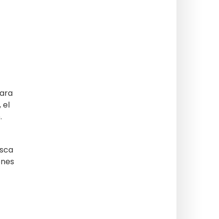
ara
, el
.
usca
ones