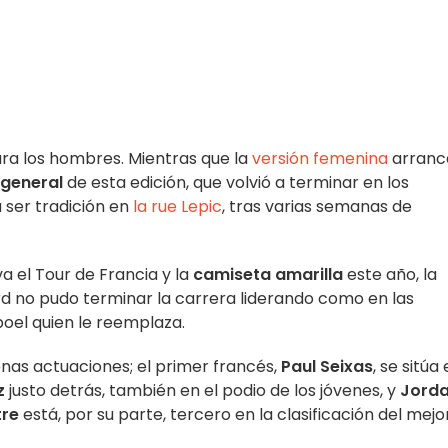
ara los hombres. Mientras que la
versión femenina
arranc
 general
de esta edición, que volvió a terminar en los
 ser tradición en
la rue Lepic
, tras varias semanas de
va el Tour de Francia y la
camiseta amarilla
este año, la
rd no pudo terminar la carrera liderando como en las
oel quien le reemplaza.
enas actuaciones; el primer francés,
Paul Seixas
, se sitúa
z
justo detrás, también en el podio de los jóvenes, y
Jord
tre
está, por su parte, tercero en la clasificación del mejo