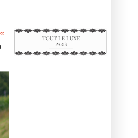
eto
O