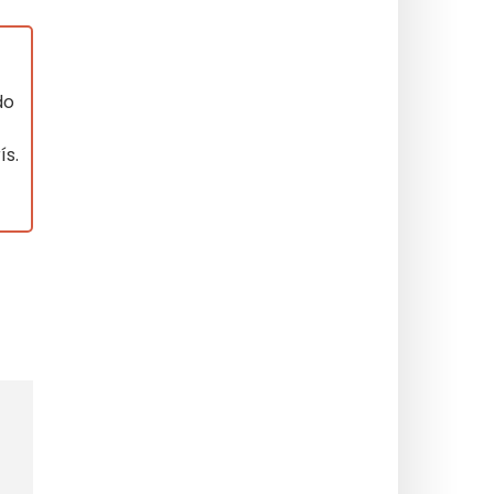
do
ís.