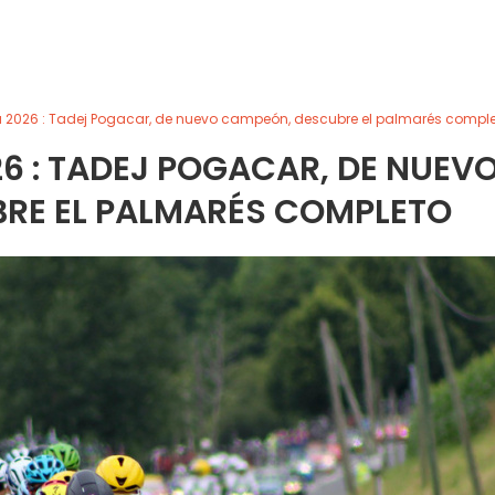
a 2026 : Tadej Pogacar, de nuevo campeón, descubre el palmarés compl
6 : TADEJ POGACAR, DE NUEV
RE EL PALMARÉS COMPLETO