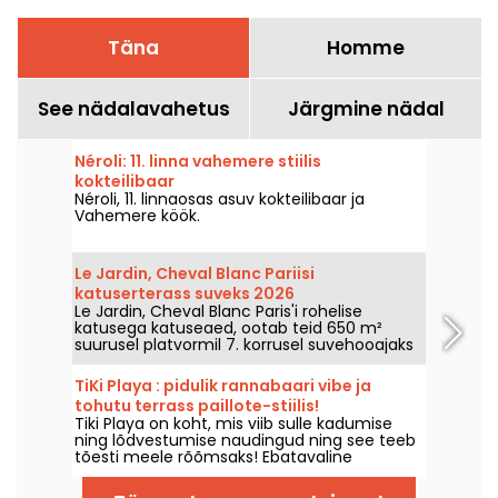
Täna
Homme
See nädalavahetus
Järgmine nädal
Néroli: 11. linna vahemere stiilis
kokteilibaar
Néroli, 11. linnaosas asuv kokteilibaar ja
Vahemere köök.
Le Jardin, Cheval Blanc Pariisi
katuserterass suveks 2026
Le Jardin, Cheval Blanc Paris'i rohelise
katusega katuseaed, ootab teid 650 m²
suurusel platvormil 7. korrusel suvehooajaks
2026. Siin saab maitsta William Béquinilt
värsket menüüd ja Maxime Frédéricu
TiKi Playa : pidulik rannabaari vibe ja
kuulsad jäätiseklaasid, kolmapäevast kuni
tohutu terrass paillote-stiilis!
pühapäevani kogu suve vältel.
Tiki Playa on koht, mis viib sulle kadumise
ning lõdvestumise naudingud ning see teeb
tõesti meele rõõmsaks! Ebatavaline
sisekujundus, rannahüti stiilis veranda,
bambusbaar, suur terrass ja klubi keldris...