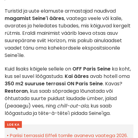
Turistid ja uute elamuste armastajad naudivad
magamist Seine'i ääres
, vaatega veele või kaile,
avarates ja heledates tubades, mis kõiguvad kergelt
rütmis. Eraldi mainimist väärib laeva otsas asuv
suurepärane sviit Horizon, mis pakub ainulaadset
vaadet tänu oma kahekordsele ekspositsioonile
Seine'ile.
Kuid lisaks kõigele sellele on
OFF Paris Seine
ka koht,
kus sel suvel lõõgastuda.
Kai ääres
avab hotell oma
350 m2 suuruse terrassi
ON Paris Seine
. Kavas?
Restoran
, kus saab sõpradega lõunatada või
õhtustada suurte puidust laudade ümber, jalad
(peaaegu) vees, ning
chill-out-ala
, kus saab
lõõgastuda ja tête-à-tête'i pidada Seine'iga.
LOE KA
Pariisi terrassid Eiffeli tornile avaneva vaatega 2026.