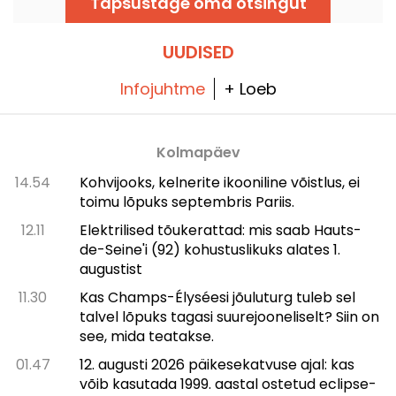
Täpsustage oma otsingut
ning see on avatud iga päev!
UUDISED
Infojuhtme
+ Loeb
Kolmapäev
14.54
Kohvijooks, kelnerite ikooniline võistlus, ei
toimu lõpuks septembris Pariis.
12.11
Elektrilised tõukerattad: mis saab Hauts-
de-Seine'i (92) kohustuslikuks alates 1.
augustist
11.30
Kas Champs-Élysée­si jõuluturg tuleb sel
talvel lõpuks tagasi suurejooneliselt? Siin on
see, mida teatakse.
01.47
12. augusti 2026 päikesekatvuse ajal: kas
võib kasutada 1999. aastal ostetud eclipse-