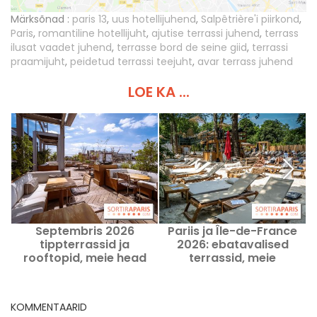
Märksõnad :
paris 13
,
uus hotellijuhend
,
Salpêtrière'i piirkond
,
Paris
,
romantiline hotellijuht
,
ajutise terrassi juhend
,
terrass
ilusat vaadet juhend
,
terrasse bord de seine giid
,
terrassi
praamijuht
,
peidetud terrassi teejuht
,
avar terrass juhend
LOE KA ...
Septembris 2026
Pariis ja Île-de-France
tippterrassid ja
2026: ebatavalised
rooftopid, meie head
terrassid, meie
kohad suve lõpuks
originaalsed soovitused
Pariisis
KOMMENTAARID