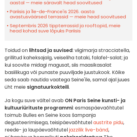
aastal — meie säravalt head soovitused
Pariisis ja Île-de-France'is 2026. aasta
avastusväärsed terrassid — meie head soovitused
Septembris 2026 tippterrassid ja rooftopid, meie
head kohad suve lõpuks Pariisis
Toidud on
lihtsad ja suvised
: viigimarja stracciatella,
grillitud kaheksajalg, veiseliha tataki, falafel-salat; ja
kui soovite midagi magusat, siis maasikasalat
basiilikuga või punaste puuviljade juustukook. Kõike
seda saab nautida vaatega Seine'ile, samal ajal juues
üht meie
signatuurkokteili
.
Ja kogu suve vältel avab
ON Paris Seine
kunsti- ja
kultuuriürituste programmi
: esmaspäevaõhtutel
toimub Bulles en Seine koos šampanja
degusteerimisega, teisipäevaõhtutel
austrite pidu
,
reede- ja laupäevaõhtutel
jazzilik live-bänd
,