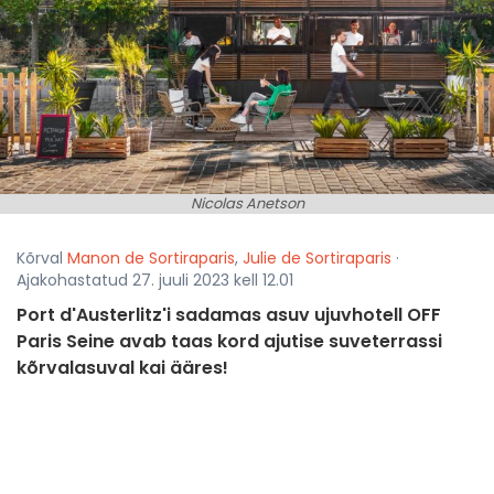
Nicolas Anetson
Kõrval
Manon de Sortiraparis
,
Julie de Sortiraparis
·
Ajakohastatud 27. juuli 2023 kell 12.01
Port d'Austerlitz'i sadamas asuv ujuvhotell OFF
Paris Seine avab taas kord ajutise suveterrassi
kõrvalasuval kai ääres!