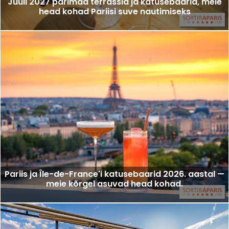
Juuli 2027 parimad terrassid ja katusebaarid, meie
head kohad Pariisi suve nautimiseks
Pariis ja Île-de-France'i katusebaarid 2026. aastal —
meie kõrgel asuvad head kohad.