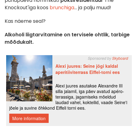
pühapäeva hommikuti
poksiresidentuur
The
Knockout'iga koos
brunchiga
... ja palju muud!
Kas näeme seal?
Alkoholi liigtarvitamine on tervisele ohtlik, tarbige
mõõdukalt.