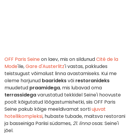
OFF Paris Seine
on laev, mis on sildunud
Cité de la
Mode
'ile,
Gare d'Austerlitz
'i vastas, pakkudes
teistsugust võimalust linna avastamiseks. Kui me
oleme harjunud
baarideks
või
restoranideks
muudetud
praamidega
, mis lubavad oma
terrassidega
varustatud tekkidel Seine'i hoovuste
poolt kõigutatud lõõgastumishetki, siis OFF Paris
Seine pakub kõige meeldivamat sorti
ujuvat
hotellikompleksi
,
hubaste tubade, maitsva restorani
ja basseiniga Pariisi südames,
21. linna
osas: Seine'i
jõel.