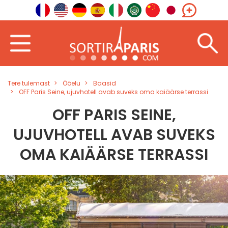
Tere tulemast
Ööelu
Baasid
OFF Paris Seine, ujuvhotell avab suveks oma kaiäärse terrassi
OFF PARIS SEINE,
UJUVHOTELL AVAB SUVEKS
OMA KAIÄÄRSE TERRASSI