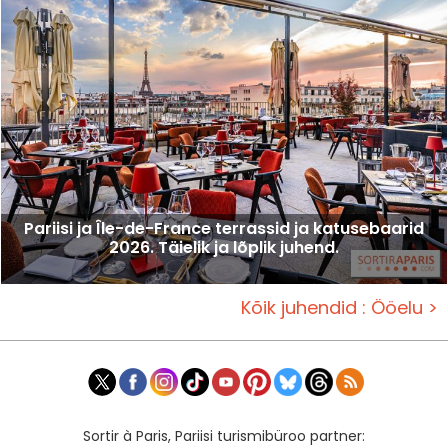
Pariisi ja Île-de-France terrassid ja katusebaarid
2026. Täielik ja lõplik juhend.
Kõik juhendid : Ööelu >
Sortir à Paris, Pariisi turismibüroo partner: