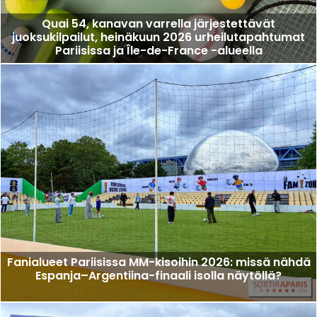
Quai 54, kanavan varrella järjestettävät
juoksukilpailut, heinäkuun 2026 urheilutapahtumat
Pariisissa ja Île-de-France -alueella
Fanialueet Pariisissa MM-kisoihin 2026: missä nähdä
Espanja–Argentiina-finaali isolla näytöllä?