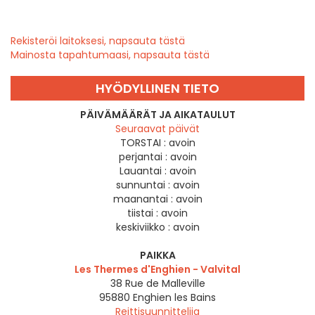
Rekisteröi laitoksesi, napsauta tästä
Mainosta tapahtumaasi, napsauta tästä
HYÖDYLLINEN TIETO
PÄIVÄMÄÄRÄT JA AIKATAULUT
Seuraavat päivät
TORSTAI :
avoin
perjantai :
avoin
Lauantai :
avoin
sunnuntai :
avoin
maanantai :
avoin
tiistai :
avoin
keskiviikko :
avoin
PAIKKA
Les Thermes d'Enghien - Valvital
38 Rue de Malleville
95880
Enghien les Bains
Reittisuunnittelija