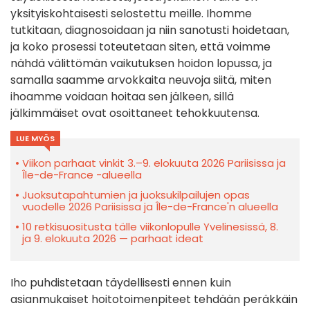
yksityiskohtaisesti selostettu meille. Ihomme
tutkitaan, diagnosoidaan ja niin sanotusti hoidetaan,
ja koko prosessi toteutetaan siten, että voimme
nähdä välittömän vaikutuksen hoidon lopussa, ja
samalla saamme arvokkaita neuvoja siitä, miten
ihoamme voidaan hoitaa sen jälkeen, sillä
jälkimmäiset ovat osoittaneet tehokkuutensa.
LUE MYÖS
Viikon parhaat vinkit 3.–9. elokuuta 2026 Pariisissa ja
Île-de-France -alueella
Juoksutapahtumien ja juoksukilpailujen opas
vuodelle 2026 Pariisissa ja Île-de-France'n alueella
10 retkisuositusta tälle viikonlopulle Yvelinesissä, 8.
ja 9. elokuuta 2026 — parhaat ideat
Iho puhdistetaan täydellisesti ennen kuin
asianmukaiset hoitotoimenpiteet tehdään peräkkäin