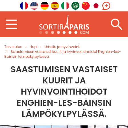
Tervetuloa
Hupi
Urheilu ja hyvinvointi
Saastumisen vastaiset kuurit ja hyvinvointihoidot Enghien-les-
Bainsin lämpökylpylässä.
SAASTUMISEN VASTAISET
KUURIT JA
HYVINVOINTIHOIDOT
ENGHIEN-LES-BAINSIN
LÄMPÖKYLPYLÄSSÄ.