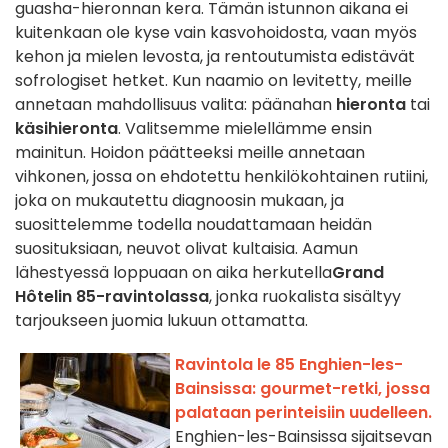
guasha-hieronnan kera. Tämän istunnon aikana ei
kuitenkaan ole kyse vain kasvohoidosta, vaan myös
kehon ja mielen levosta, ja rentoutumista edistävät
sofrologiset hetket. Kun naamio on levitetty, meille
annetaan mahdollisuus valita: päänahan
hieronta
tai
käsihieronta
. Valitsemme mielellämme ensin
mainitun. Hoidon päätteeksi meille annetaan
vihkonen, jossa on ehdotettu henkilökohtainen rutiini,
joka on mukautettu diagnoosin mukaan, ja
suosittelemme todella noudattamaan heidän
suosituksiaan, neuvot olivat kultaisia. Aamun
lähestyessä loppuaan on aika herkutella
Grand
Hôtelin 85-ravintolassa
, jonka ruokalista sisältyy
tarjoukseen juomia lukuun ottamatta.
Ravintola le 85 Enghien-les-
Bainsissa: gourmet-retki, jossa
palataan perinteisiin uudelleen.
Enghien-les-Bainsissa sijaitsevan