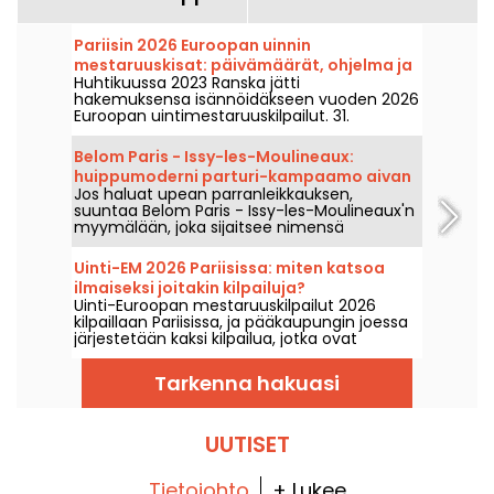
Pariisin 2026 Euroopan uinnin
mestaruuskisat: päivämäärät, ohjelma ja
Huhtikuussa 2023 Ranska jätti
kilpailuun liittyvät tiedot
hakemuksensa isännöidäkseen vuoden 2026
Euroopan uintimestaruuskilpailut. 31.
heinäkuuta–16. elokuuta Olymppinen
Uintikeskus toivottaa sinut tervetulleeksi
Belom Paris - Issy-les-Moulineaux:
kannustamaan uimareitamme. Tässä kaikki
huippumoderni parturi-kampaamo aivan
tiedot kilpailusta ja lajeista!
Jos haluat upean parranleikkauksen,
Pariisin ulkopuolella
suuntaa Belom Paris - Issy-les-Moulineaux'n
myymälään, joka sijaitsee nimensä
mukaisesti Issy-les-Moulineaux'ssa. Se on
täydellinen tilaisuus näyttää parhaalta ja
Uinti-EM 2026 Pariisissa: miten katsoa
hemmotella itseäsi!
ilmaiseksi joitakin kilpailuja?
Uinti-Euroopan mestaruuskilpailut 2026
kilpaillaan Pariisissa, ja pääkaupungin joessa
järjestetään kaksi kilpailua, jotka ovat
yleisölle aiempaa helpommin
saavutettavissa. Miten voi seurata
Tarkenna hakuasi
avovesuinnin kilpailuja ja korkean
hyppäämisen lajeja ensi elokuussa?
UUTISET
Tietojohto
+ Lukee