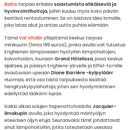
Bains
tarjoaa erilaisia
saastumista ehkäiseviä ja
hyvinvointihoitoja
, joihin kuuluu myös koko päivän
kestävä rentoutuminen. Se on loistava idea lomalle,
joka lataa akut ja antaa uutta puhtia elämään.
Tämä
Val Vitalin
ylläpitämä keskus tarjoaa
minikuurin (hinta 199 euroa), jonka avulla voit tutustua
Enghiensin lämpövesien hyötyihin lämpöhoitojen,
kasvohoidon, lounaan
Grand Hôtelissa
, jossa keskus
sijaitsee, ja pääsyn Enghiens-järvelle ja Eiffel-tornille
avautuvaan upeaan
Diane Barrière -kylpylään
!
Huomaa, että osa tästä tarjouksesta sisältää
hengityskylpylähoitoja, joten sen hyödyntäminen
edellyttää lääkärin lupaa.
Kaikki alkaa solujen hapenottohoidolla
Jacquier-
ilmakupin
avulla, joka hyödyntää mäntyöljyn
eteerisen öljyn etuja. Seuraavaksi tiimit johdattavat
sinut lämpöhoitoihin, jotka toteutetaan useassa