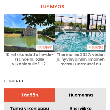
LUE MYÖS ...
10 retkikohdetta Île-de-
Thermalies 2027: veden
France'lla tälle
ja hyvinvoinnin ilmainen
viikonlopulle 1.–2.
messu Carrousel du
elokuuta, Pass Navigo -
Louvre'n tiloissa.
kortilla saatavilla
KOMMENTIT
Tänään
Huomenna
Tämä viikonloppu
Ensi viikko