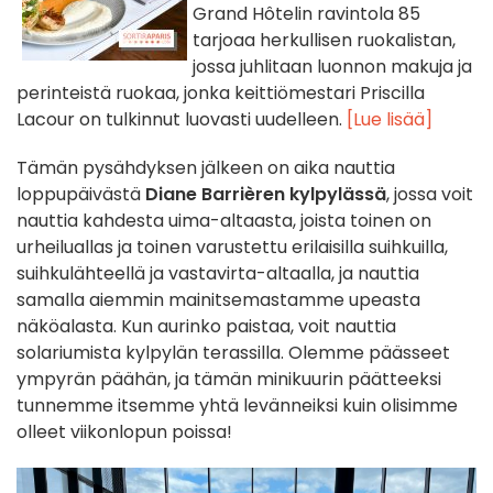
Grand Hôtelin ravintola 85
tarjoaa herkullisen ruokalistan,
jossa juhlitaan luonnon makuja ja
perinteistä ruokaa, jonka keittiömestari Priscilla
Lacour on tulkinnut luovasti uudelleen.
[Lue lisää]
Tämän pysähdyksen jälkeen on aika nauttia
loppupäivästä
Diane Barrièren kylpylässä
, jossa voit
nauttia kahdesta uima-altaasta, joista toinen on
urheiluallas ja toinen varustettu erilaisilla suihkuilla,
suihkulähteellä ja vastavirta-altaalla, ja nauttia
samalla aiemmin mainitsemastamme upeasta
näköalasta. Kun aurinko paistaa, voit nauttia
solariumista kylpylän terassilla. Olemme päässeet
ympyrän päähän, ja tämän minikuurin päätteeksi
tunnemme itsemme yhtä levänneiksi kuin olisimme
olleet viikonlopun poissa!