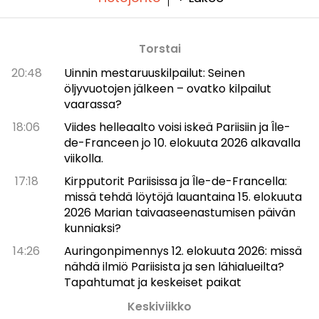
Torstai
20:48
Uinnin mestaruuskilpailut: Seinen
öljyvuotojen jälkeen – ovatko kilpailut
vaarassa?
18:06
Viides helleaalto voisi iskeä Pariisiin ja Île-
de-Franceen jo 10. elokuuta 2026 alkavalla
viikolla.
17:18
Kirpputorit Pariisissa ja Île-de-Francella:
missä tehdä löytöjä lauantaina 15. elokuuta
2026 Marian taivaaseenastumisen päivän
kunniaksi?
14:26
Auringonpimennys 12. elokuuta 2026: missä
nähdä ilmiö Pariisista ja sen lähialueilta?
Tapahtumat ja keskeiset paikat
Keskiviikko