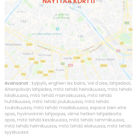
NÄYTTÄÄ KORTTI
Avainsanat :
kylpylä
,
enghien les bains
,
Val d'oise
,
lahjaideat
,
Äitienpäivän lahjaidea
,
mitä tehdä heinäkuussa
,
mitä tehdä
lokakuussa
,
mitä tehdä marraskuussa
,
mitä tehdä
huhtikuussa
,
mitä tehdä joulukuussa
,
mitä tehdä
toukokuussa
,
mitä tehdä maaliskuussa
,
espace bien etre
opas
,
hyvinvoinnin lahjaopas
,
viime hetken lahjaideoita
opas
,
mitä tehdä kesäkuussa
,
mitä tehdä tammikuussa
,
mitä tehdä helmikuussa
,
mitä tehdä elokuussa
,
mitä tehdä
syyskuussa