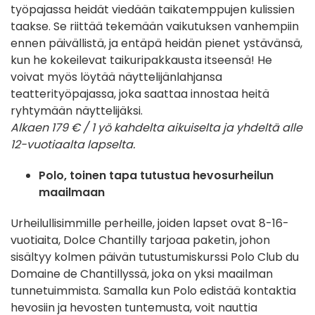
työpajassa heidät viedään taikatemppujen kulissien
taakse. Se riittää tekemään vaikutuksen vanhempiin
ennen päivällistä, ja entäpä heidän pienet ystävänsä,
kun he kokeilevat taikuripakkausta itseensä! He
voivat myös löytää näyttelijänlahjansa
teatterityöpajassa, joka saattaa innostaa heitä
ryhtymään näyttelijäksi.
Alkaen 179 € / 1 yö kahdelta aikuiselta ja yhdeltä alle
12-vuotiaalta lapselta.
Polo, toinen tapa tutustua hevosurheilun
maailmaan
Urheilullisimmille perheille, joiden lapset ovat 8-16-
vuotiaita, Dolce Chantilly tarjoaa paketin, johon
sisältyy kolmen päivän tutustumiskurssi Polo Club du
Domaine de Chantillyssä, joka on yksi maailman
tunnetuimmista. Samalla kun Polo edistää kontaktia
hevosiin ja hevosten tuntemusta, voit nauttia