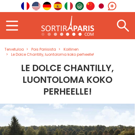
Tervetuloa
Pois Pariisista
Koillinen
Le Dolce Chantilly, luontoloma koko perheelle!
LE DOLCE CHANTILLY,
LUONTOLOMA KOKO
PERHEELLE!