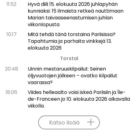
11:52
Hyvä diili 15. elokuuta 2026 juhlapyhän
kunniaksi: 15 ilmaista retkeä nauttimaan
Marian taivaaseenastumisen juhlan
viikonlopusta
10:17
Mitä tehdä tänä torstaina Pariisissa?
Tapahtumia ja parhaita vinkkejä 13.
elokuuta 2026
Torstai
20:48
Uinnin mestaruuskilpailut: Seinen
öljyvuotojen jälkeen – ovatko kilpailut
vaarassa?
18:06
Viides helleaalto voisi iskeä Pariisiin ja Île-
de-Franceen jo 10. elokuuta 2026 alkavalla
viikolla.
Katso lisää