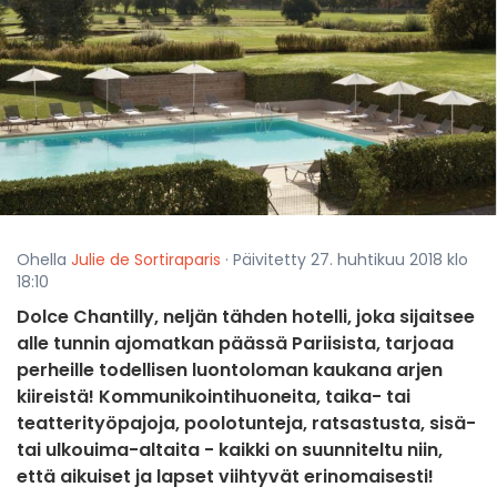
Ohella
Julie de Sortiraparis
· Päivitetty 27. huhtikuu 2018 klo
18:10
Dolce Chantilly, neljän tähden hotelli, joka sijaitsee
alle tunnin ajomatkan päässä Pariisista, tarjoaa
perheille todellisen luontoloman kaukana arjen
kiireistä! Kommunikointihuoneita, taika- tai
teatterityöpajoja, poolotunteja, ratsastusta, sisä-
tai ulkouima-altaita - kaikki on suunniteltu niin,
että aikuiset ja lapset viihtyvät erinomaisesti!