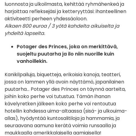
luonnosta ja ulkoilmasta, kehittää ryhmähenkeä ja
harjoittaa refleksejäsi ja ketteryyttäsi: ihanteellinen
aktiviteetti perheen yhdessäoloon.
Alkaen 800 euroa / 3 yötä kahdelta aikuiselta ja
yhdeltä lapselta.
Potager des Princes, joka on merkittävä,
suojeltu puutarha ja ilo niin nuorille kuin
vanhoillekin.
Kanikilpailuja, biquetteja, erikoisia kanoja, teatteri,
jossa on lammen yllä avoin näyttämö, japanilainen
puutarha... Potager des Princes on täynnä aarteita,
joihin koko perhe voi tutustua. Tämän ihanan
kävelyretken jälkeen koko perhe voi rentoutua
hotellin kahdessa uima-altaassa (sisä- ja ulkouima-
allas), hyödyntää kuntosalitiloja ja hammamia, ja
seuraavana aamuna kerätä voimia runsaalla ja
maukkaalla amerikkalaisella aamiaisella!