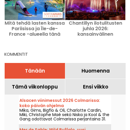
Mitä tehdä lasten kanssa
Chantillyn ilotulitusten
Pariisissa ja Île-de-
juhla 2026:
France -alueella tänä
kansainvälinen
viikonloppuna 8.–9.
ilotulitustapahtuma
elokuuta 2026?
KOMMENTIT
Tänään
Huomenna
Tämä viikonloppu
Ensi viikko
Alsacen viinimessut 2026 Colmarissa:
koko päivän ohjelma
Mika, Gims, Bigflo & Oli, Charlotte Cardin,
Miki, Christophe Maé sekä Niska ja Kool & the
Gang odottavat Colmarissa perjantaina 31.
heinäkuuta – sunnuntaina 9. elokuuta 2026
järjestettävien Alsacen viinimarkkinoiden
Mer de Sable: Wild Buffalo, uusi