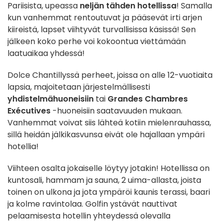
Pariisista, upeassa
neljän tähden hotellissa
! Samalla
kun vanhemmat rentoutuvat ja pääsevät irti arjen
kiireistä, lapset viihtyvät turvallisissa käsissä! Sen
jälkeen koko perhe voi kokoontua viettämään
laatuaikaa yhdessä!
Dolce Chantillyssä perheet, joissa on alle 12-vuotiaita
lapsia, majoitetaan järjestelmällisesti
yhdistelmähuoneisiin
tai
Grandes Chambres
Exécutives
-huoneisiin saatavuuden mukaan.
Vanhemmat voivat siis lähteä kotiin mielenrauhassa,
sillä heidän jälkikasvunsa eivät ole hajallaan ympäri
hotellia!
Viihteen osalta jokaiselle löytyy jotakin! Hotellissa on
kuntosali, hammam ja sauna, 2 uima-allasta, joista
toinen on ulkona ja jota ympäröi kaunis terassi, baari
ja kolme ravintolaa. Golfin ystävät nauttivat
pelaamisesta hotellin yhteydessä olevalla