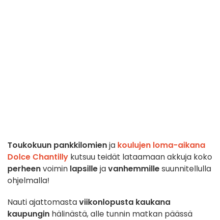
Toukokuun pankkilomien
ja
koulujen loma-aikana
Dolce Chantilly
kutsuu teidät lataamaan akkuja koko
perheen
voimin
lapsille
ja
vanhemmille
suunnitellulla
ohjelmalla!
Nauti ajattomasta
viikonlopusta
kaukana
kaupungin
hälinästä, alle tunnin matkan päässä