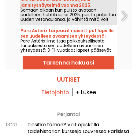
Foire Aux Vins d’Alsace -tapahtuman
jännitysnäytelmä vuonna 2025.
yhteydessä. Tutustu päiväkohtaisesti koko
Samaan aikaan kun puisto avataan
ohjelmaan!
uudelleen huhtikuussa 2025, puisto paljastaa
uuden vetonaulansa, ja vähintä mitä voit
sanoa on, että sinun on pidettävä tiukasti
kiinni!
Parc Astérix tarjoaa ilmaiset liput lapsille
sen uudelleen avaamisen yhteydessä:
Parc Astérix ilmoittaa poikkeuksellisesta
lisätietoja
tarjouksesta sen uudelleen avaamisen
yhteydessä: 3-11-vuotiaat lapset pääsevät
sisään ilmaiseksi 7. huhtikuuta - 7.
toukokuuta 2025 aikuisen lipun ostamisen
Tarkenna hakuasi
yhteydessä. Kyseessä on loistava tarjous,
jonka pitäisi houkutella perheitä, ja
kerromme sinulle, miten voit hyödyntää sen.
UUTISET
Tietojohto
+ Lukee
Perjantai
13:20
Tiesitkö tämän? Voit opiskella
taidehistorian kursseja Louvressa Pariisissa