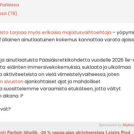
Parisissa
ssä (78)
isto tarjoaa myös erikoisia majoitusvaihtoehtoja
– yöpymi
Tällainen ainutlaatuinen kokemus kannattaa varata ajois
 ja ainutlaatuista Pääsiäisretkikohdetta vuodelle 2026 Île
nta: eläinten immersivekokemuksia, suklaata ja ulkoilmaa
tiviteeteista on vielä viimeistelyvaiheessa, joten
en sivuston
ajankohtaiset ajat ja mahdolliset
, ja suosittelemme varaamista etukäteen, jotta vältyt
 aikana. P
ävät?