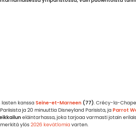
intarhamaisessa ympäristössä, vain puolentoista tunn
 lasten kanssa
Seine-et-Marneen
(77)
. Crécy-la-Chape
ariisista ja 20 minuuttia Disneyland Parisista, ja
Parrot W
ikkailun
eläintarhassa, joka tarjoaa varmasti jotain erilais
merkitä ylös
2026 kevätlomia
varten.