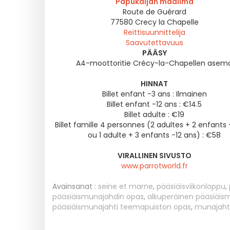
Papukaijan maailma
Route de Guérard
77580
Crecy la Chapelle
Reittisuunnittelija
Saavutettavuus
PÄÄSY
A4-moottoritie Crécy-la-Chapellen asem
HINNAT
Billet enfant -3 ans : Ilmainen
Billet enfant -12 ans : €14.5
Billet adulte : €19
Billet famille 4 personnes (2 adultes + 2 enfants 
ou 1 adulte + 3 enfants -12 ans) : €58
VIRALLINEN SIVUSTO
www.parrotworld.fr
Avainsanat :
seine et marne
,
pääsiäisviikonloppu
,
pääsiäismunajahdin opas
,
alkuperäinen pääsiäis
pääsiäismunajahti teemapuiston opas
,
munajahti