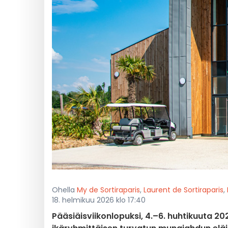
Ohella
My de Sortiraparis
,
Laurent de Sortiraparis
,
18. helmikuu 2026 klo 17:40
Pääsiäisviikonlopuksi, 4.–6. huhtikuuta 2