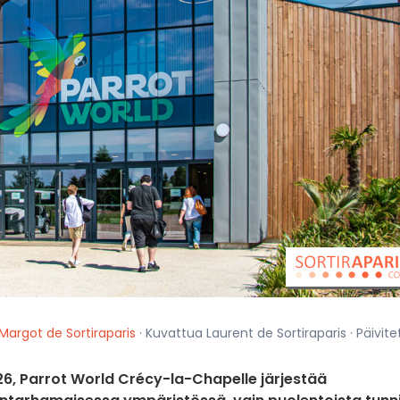
Margot de Sortiraparis
· Kuvattua Laurent de Sortiraparis · Päivite
026, Parrot World Crécy-la-Chapelle järjestää