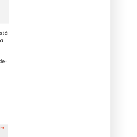
stä
sa
-de-