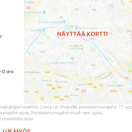
NÄYTTÄÄ KORTTI
a
-12 ans
papukaijamaailma
,
Crecy La Chapelle
,
pääsiäismunajahti 77 op
munajahti opas
,
Pääsiäismunajahti must-see opas
,
 maatilalla opas
LUE MYÖS ...