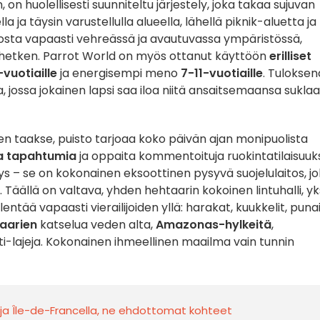
on huolellisesti suunniteltu järjestely, joka takaa sujuvan
la ja täysin varustellulla alueella, lähellä piknik-aluetta ja
uosta vapaasti vehreässä ja avautuvassa ympäristössä,
etken. Parrot World on myös ottanut käyttöön
erilliset
vuotiaille
ja energisempi meno
7-11-vuotiaille
. Tuloksen
, jossa jokainen lapsi saa iloa niitä ansaitsemaansa sukla
n taakse, puisto tarjoaa koko päivän ajan monipuolista
ia tapahtumia
ja oppaita kommentoituja ruokintatilaisuuks
ys – se on kokonainen eksoottinen pysyvä suojelulaitos, j
. Täällä on valtava, yhden hehtaarin kokoinen lintuhalli, yk
lentää vapaasti vierailijoiden yllä: harakat, kuukkelit, puna
aarien
katselua veden alta,
Amazonas-hylkeitä
,
ti-lajeja. Kokonainen ihmeellinen maailma vain tunnin
 ja Île-de-Francella, ne ehdottomat kohteet