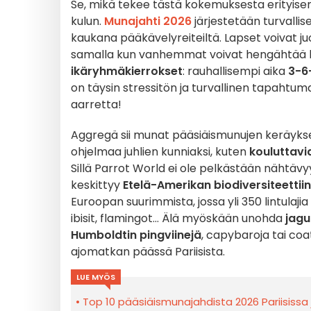
Se, mikä tekee tästä kokemuksesta erityisen, 
kulun.
Munajahti 2026
järjestetään turvallisel
kaukana pääkävelyreiteiltä. Lapset voivat j
samalla kun vanhemmat voivat hengähtää h
ikäryhmäkierrokset
: rauhallisempi aika
3-6-
on täysin stressitön ja turvallinen tapahtuma
aarretta!
Aggregä sii munat pääsiäismunujen keräykse
ohjelmaa juhlien kunniaksi, kuten
kouluttav
Sillä Parrot World ei ole pelkästään nähtävy
keskittyy
Etelä-Amerikan biodiversiteettiin
Euroopan suurimmista, jossa yli 350 lintulajia 
ibisit, flamingot... Älä myöskään unohda
jagu
Humboldtin pingviinejä
, capybaroja tai coa
ajomatkan päässä Pariisista.
LUE MYÖS
Top 10 pääsiäismunajahdista 2026 Pariisissa