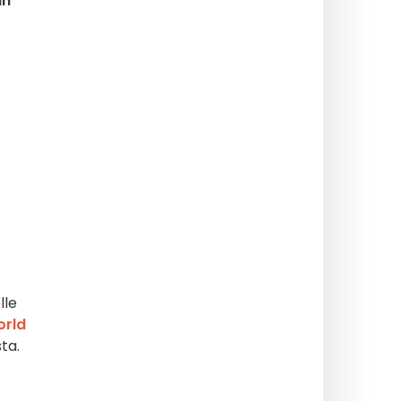
in
lle
orld
ta.