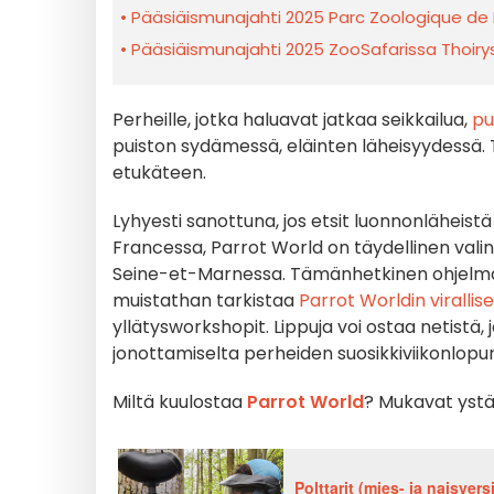
Pääsiäismunajahti 2025 Parc Zoologique de 
Pääsiäismunajahti 2025 ZooSafarissa Thoiry
Perheille, jotka haluavat jatkaa seikkailua,
pu
puiston sydämessä, eläinten läheisyydessä. 
etukäteen.
Lyhyesti sanottuna, jos etsit luonnonläheistä
Francessa, Parrot World on täydellinen vali
Seine-et-Marnessa. Tämänhetkinen ohjelma ak
muistathan tarkistaa
Parrot Worldin virallis
yllätysworkshopit. Lippuja voi ostaa netistä
jonottamiselta perheiden suosikkiviikonlopun
Miltä kuulostaa
Parrot World
? Mukavat yst