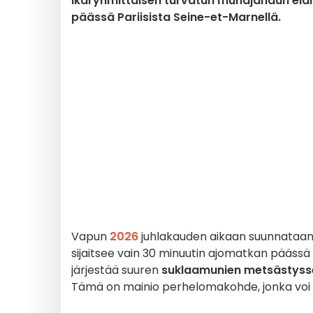
ikäryhmittäisen turvatun munajahdun elä
päässä Pariisista Seine-et-Marnellä.
Vapun
2026
juhlakauden aikaan suunnataan
sijaitsee vain 30 minuutin ajomatkan päässä P
järjestää suuren
suklaamunien metsästysse
Tämä on mainio perhelomakohde, jonka voi 