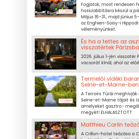
Fogjatok, most rendesen fe
hosszabbításra készül a pá
Május 16–31., majd június 
az Enghien-Soisy-i Hippodr
véleményünket.
És ha a tettes az asz
visszatértek Párizsb
2026. július 1-jén visszaté
vacsorát kínál, ahol az el
Termelői vidéki bara
Seine-et-Marne-ben
A Terroirs Túrái meghívják 
Seine-et-Marne tájait és íz
amelyeket gasztro- megáll
megyét! ELHALASZTOTT
Matthieu Carlin teázá
A Crillon-hotel teázása a C