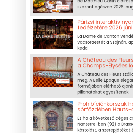
be Matthieu Carlin aláírásá
szezont egészen 2026. aug
Párizsi interaktív n
fedélzetére 2026 jú
La Dame de Canton vendég
vacsoraestét a Szajnán, aper
kedd.
A Château des Fleurs
a Champs-Élysées k
A Château des Fleurs száll
meg. A Belle Époque elegan
formájában elérhető ajánl
pillanatokat egyesítenek.
Prohibíció-korszak h
sörfőzdében Hauts-
És ha a következő céges 
Nanterre-ben (92) a Brass
kóstolást, a szerepjátékot