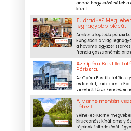
annak, hogy erősítsétek a 
közel.
Tudtad-e? Meg lehet 
legnagyobb piacát.
Amikor a legtöbb párizsi kö
Rungisban a világ legnagyo
a havonta egyszer szervez
francia gasztronómia óriásá
Az Opéra Bastille föl
Párizsra.
Az Opéra Bastille tetőin e
és komlót, miközben a Bast
vezetett túrák keretében 
A Marne mentén vezet
Létezik!
Seine-et-Marne megyében 
kiruccanást kínál, amely öt
tájainak felfedezését. Egy