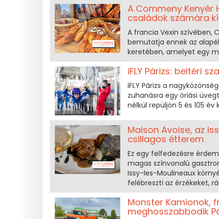
A Commeny Kenyér H
családok számára kí
A francia Vexin szívében
bemutatja ennek az alapél
keretében, amelyet egy mé
iFLY Párizs: beltéri 
iFLY Párizs a nagyközönség
zuhanásra egy óriási üvegt
nélkül repüljön 5 és 105 év 
Maison Avoise, az Is
csillagos étterem
Ez egy felfedezésre érdem
magas színvonalú gasztron
Issy-les-Moulineaux környék
felébreszti az érzékeket, r
Monster Kamionok, f
meghosszabbodik Pár