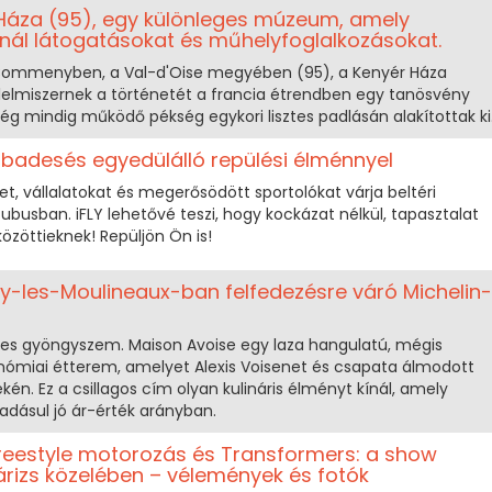
áza (95), egy különleges múzeum, amely
nál látogatásokat és műhelyfoglalkozásokat.
, Commenyben, a Val-d'Oise megyében (95), a Kenyér Háza
elmiszernek a történetét a francia étrendben egy tanösvény
g mindig működő pékség egykori lisztes padlásán alakítottak ki
szabadesés egyedülálló repülési élménnyel
et, vállalatokat és megerősödött sportolókat várja beltéri
ubusban. iFLY lehetővé teszi, hogy kockázat nélkül, tapasztalat
közöttieknek! Repüljön Ön is!
sy-les-Moulineaux-ban felfedezésre váró Michelin-
es gyöngyszem. Maison Avoise egy laza hangulatú, mégis
ómiai étterem, amelyet Alexis Voisenet és csapata álmodott
én. Ez a csillagos cím olyan kulináris élményt kínál, amely
áadásul jó ár-érték arányban.
reestyle motorozás és Transformers: a show
izs közelében – vélemények és fotók