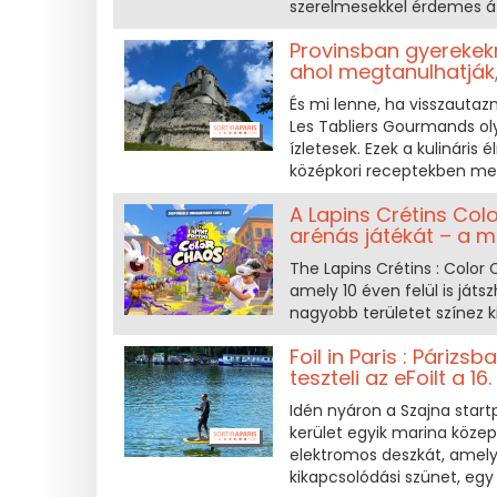
szerelmesekkel érdemes át
Provinsban gyerekekn
ahol megtanulhatják
És mi lenne, ha visszautaz
Les Tabliers Gourmands ol
ízletesek. Ezek a kulinári
középkori receptekben merü
A Lapins Crétins Col
arénás játékát – a m
The Lapins Crétins : Color
amely 10 éven felül is ját
nagyobb területet színez k
Foil in Paris : Páriz
teszteli az eFoilt a 1
Idén nyáron a Szajna startp
kerület egyik marina közepé
elektromos deszkát, amely
kikapcsolódási szünet, egy