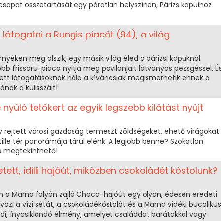
csapat összetartását egy páratlan helyszínen, Párizs kapuihoz
látogatni a Rungis piacát (94), a világ
rnyéken még alszik, egy másik világ éled a párizsi kapuknál.
bb frissáru-piaca nyitja meg pavilonjait látványos pezsgéssel. É
ett látogatásoknak hála a kíváncsiak megismerhetik ennek a
nak a kulisszáit!
é nyúló tetőkert az egyik legszebb kilátást nyújt
gy rejtett városi gazdaság termeszt zöldségeket, ehető virágokat
ille tér panorámája tárul elénk. A legjobb benne? Szokatlan
is megtekinthető!
ett, idilli hajóút, miközben csokoládét kóstolunk?
a Marna folyón zajló Choco-hajóút egy olyan, édesen eredeti
vözi a vízi sétát, a csokoládékóstolót és a Marna vidéki bucolikus
edi, ínycsiklandó élmény, amelyet családdal, barátokkal vagy