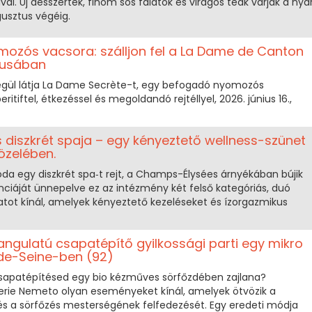
val. Új desszertek, finom sós falatok és virágos teák várják a nyár
usztus végéig.
yomozós vacsora: szálljon fel a La Dame de Canton
niusában
ül látja La Dame Secrète-t, egy befogadó nyomozós
itiftel, étkezéssel és megoldandó rejtéllyel, 2026. június 16.,
 diszkrét spaja – egy kényeztető wellness-szünet
özelében.
oda egy diszkrét spa‑t rejt, a Champs-Élysées árnyékában bújik
ciáját ünnepelve ez az intézmény két felső kategóriás, duó
atot kínál, amelyek kényeztető kezeléseket és ízorgazmikus
angulatú csapatépítő gyilkossági parti egy mikro
de-Seine-ben (92)
csapatépítésed egy bio kézműves sörfőzdében zajlana?
erie Nemeto olyan eseményeket kínál, amelyek ötvözik a
 és a sörfőzés mesterségének felfedezését. Egy eredeti módja