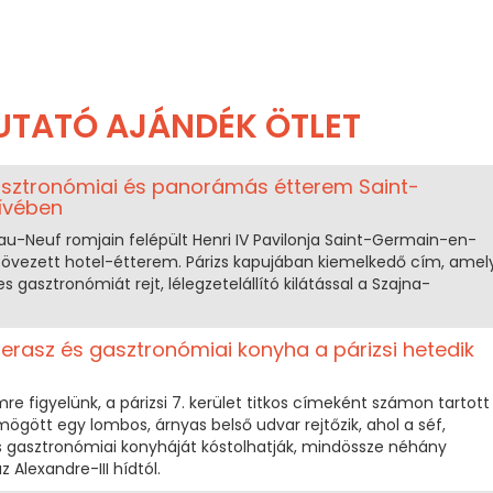
UTATÓ AJÁNDÉK ÖTLET
 gasztronómiai és panorámás étterem Saint-
ívében
au-Neuf romjain felépült Henri IV Pavilonja Saint-Germain-en-
övezett hotel-étterem. Párizs kapujában kiemelkedő cím, amel
s gasztronómiát rejt, lélegzetelállító kilátással a Szajna-
 terasz és gasztronómiai konyha a párizsi hetedik
re figyelünk, a párizsi 7. kerület titkos címeként számon tartott
mögött egy lombos, árnyas belső udvar rejtőzik, ahol a séf,
 gasztronómiai konyháját kóstolhatják, mindössze néhány
z Alexandre-III hídtól.