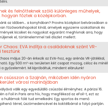
élni.
ek és felnőtteknek szóló különleges műhelyek,
, hogyan főztek a középkorban.
nánk az időben... a konyhában? Provins középkori belvárosában a
yan főzőworkshopokat kínál, amelyek egyszerre szokatlanok és
s élmények kicsiket és nagyokat egyaránt meghívnak arra, hogy
ljenek el, történelemmel teli díszlet mellett.
or Chaos: EVA indítja a családoknak szánt VR-
i tesztünk
 Chaos május 20-án érkezik az EVA-hoz, egy arénás VR-játékkal,
szható. Egy 500 m²-es területen két csapat mozog, céloz és minél
i a győzelemért. Mi kipróbáltuk, mindent elárulunk!
sban csússzon a Szajnán, miközben idén nyáron
6. kerület városi marinájában
ályává válik egy egyedülálló csúszási élményhez. A párizsi 16.
n a Foil in Paris arra hív, hogy megfékezd az eFoil-t, ezt az
 a hullámok fölé tud emelkedni. Egy sportos és menő
 pihenő térrel, úszómedencével és koktélbárral a folyó partján.