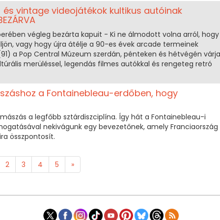
 és vintage videojátékok kultikus autóinak
BEZÁRVA
ben végleg bezárta kapuit - Ki ne álmodott volna arról, hogy
ljön, vagy hogy újra átélje a 90-es évek arcade termeinek
(91) a Pop Central Múzeum szerdán, pénteken és hétvégén várj
ltúrális merüléssel, legendás filmes autókkal és rengeteg retró
száshoz a Fontainebleau-erdőben, hogy
ászás a legfőbb sztárdiszciplína. Így hát a Fontainebleau-i
 támogatásával nekivágunk egy bevezetőnek, amely Franciaország
ira összpontosít.
2
3
4
5
»