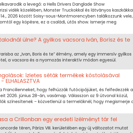
lkavarodik a levegő: a Hells Drivers Danglade Show
rizsi vidék közelében, Monster Truckokkal és látványos kaszkákkal
5–14., 2026 között Soisy-sous-Montmorencyben találkozzunk vele,
omtól egy köpésre, ez a családi, ütős show. Ismerje meg
talodnál ülne? A gyilkos vacsora Iván, Borisz és te
a
r Parisba az „Ivan, Boris és te” élmény, amely egy immersív gyilkos
őétel, a vacsora és a nyomozás interaktív módon egyesül.
ngolások: ízletes séták termékek kóstolásával
 - ELHALASZTVA
a Francilienneket, hogy felhúzzák futócipőjüket, és felfedezzék a
eit 2026. június 28-án, vasárnap. Válasszon az 9 útvonal közül,
ók színesítenek – közvetlenül a termelőknél, hogy megismerje 
sa a Crillonban egy eredeti ízélményt tár fel
oncorde téren, Párizs VIII. kerületében egy új változatot mutat