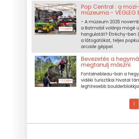
Pop Central : a mozi-
múzeuma - VÉGLEG 
- A múzeum 2025 novemberé
a Batmobil volánja mögé ü
hangulatát? Étréchy-ben 
a látogatókat, teljes popku
arcade géppel.
Bevezetés a hegymá
megtanulj mászni.
Fontainebleau-ban a hegym
vidéki turisztikai hivatal
leghíresebb boulderblokkja
1