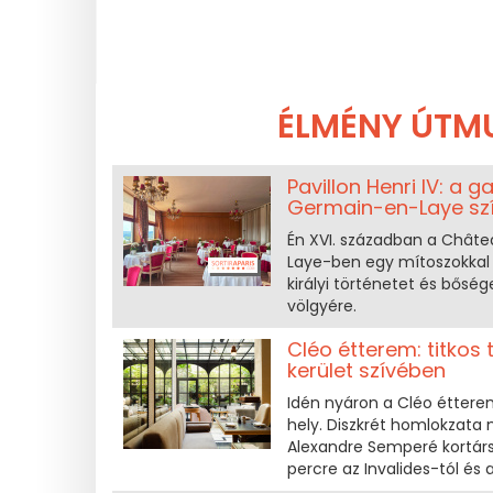
ÉLMÉNY ÚTM
Pavillon Henri IV: a
Germain-en-Laye sz
Én XVI. században a Châte
Laye-ben egy mítoszokkal 
királyi történetet és bősége
völgyére.
Cléo étterem: titkos
kerület szívében
Idén nyáron a Cléo étterem
hely. Diszkrét homlokzata 
Alexandre Semperé kortárs
percre az Invalides-tól és a