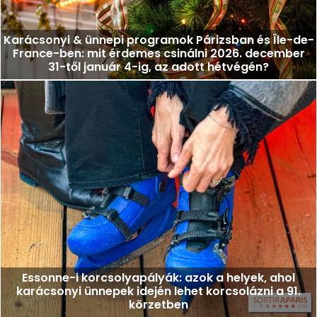
Karácsonyi & ünnepi programok Párizsban és Île-de-
France-ben: mit érdemes csinálni 2026. december
31-től január 4-ig, az adott hétvégén?
Essonne-i korcsolyapályák: azok a helyek, ahol
karácsonyi ünnepek idején lehet korcsolázni a 91.
körzetben