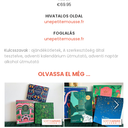
€69.95
HIVATALOS OLDAL
unepetitemousse.fr
FOGLALÁS
unepetitemousse.fr
Kulcsszavak :
ajándékötletek
,
A szerkesztőség által
tesztelve
,
adventi kalendárium útmutató
,
adventi naptár
alkohol útmutató
OLVASSA EL MÉG ...