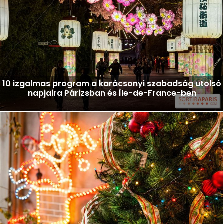
10 izgalmas program a karácsonyi szabadság utolsó
napjaira Párizsban és Île-de-France-ben