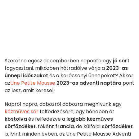
Szeretne egész decemberben naponta egy
jó sört
fogyasztani, miközben hátradőlve várja a
2023-as
ünnepi időszakot
és a karácsonyi ünnepeket? Akkor
az
Une Petite Mousse
2023-as adventi naptára
pont
az lesz, amit keresel!
Napról napra, dobozról dobozra meghívunk egy
kézműves sör
felfedezésére, egy hónapon át
kóstolva
és felfedezve a
legjobb kézműves
sörfőzdéket
, főként
francia
, de külföldi
sörfőzdéket
is. Mint minden évben, az Une Petite Mousse Adventi