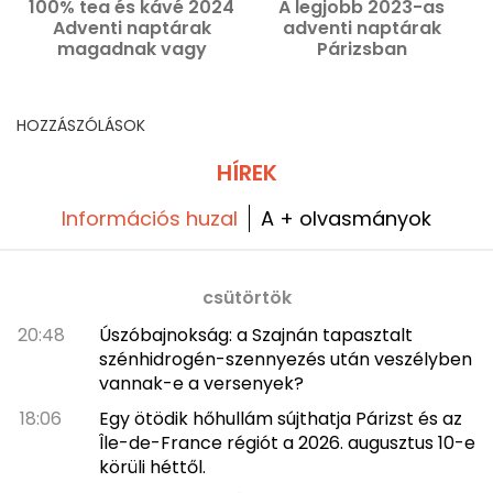
100% tea és kávé 2024
A legjobb 2023-as
Adventi naptárak
adventi naptárak
magadnak vagy
Párizsban
ajándékba
HOZZÁSZÓLÁSOK
HÍREK
Információs huzal
A + olvasmányok
csütörtök
20:48
Úszóbajnokság: a Szajnán tapasztalt
szénhidrogén-szennyezés után veszélyben
vannak-e a versenyek?
18:06
Egy ötödik hőhullám sújthatja Párizst és az
Île-de-France régiót a 2026. augusztus 10-e
körüli héttől.