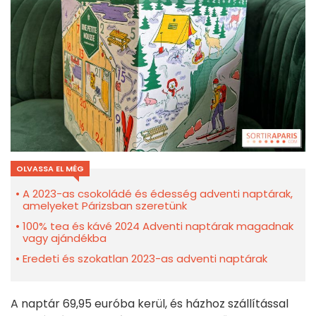
OLVASSA EL MÉG
A 2023-as csokoládé és édesség adventi naptárak,
amelyeket Párizsban szeretünk
100% tea és kávé 2024 Adventi naptárak magadnak
vagy ajándékba
Eredeti és szokatlan 2023-as adventi naptárak
A naptár 69,95 euróba kerül, és házhoz szállítással