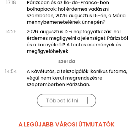
17:18
Párizsban és az Île-de-France-ben
bolhapiacok: hol érdemes vadászni
szombaton, 2026. augusztus 15-én, a Mária
mennybemenetelének ünnepén?
14:26
2026. augusztus 12-i napfogyatkozás: hol
érdemes megfigyelni a jelenséget Párizsból
és a környékről? A fontos események és
megfigyelőhelyek
szerda
14:54
A Kávéfutás, a felszolgálók ikonikus futama,
végül nem kerül megrendezésre
szeptemberben Párizsban.
Többet látni
A LEGÚJABB VÁROSI ÚTMUTATÓK