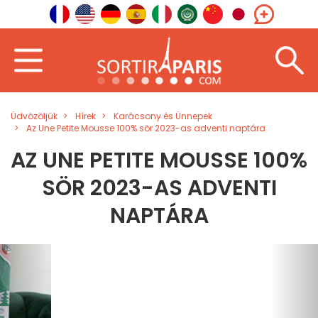
Üdvözöljük
Hírek
Karácsony és Ünnepek
Az Une Petite Mousse 100% sör 2023-as adventi naptára
AZ UNE PETITE MOUSSE 100%
SÖR 2023-AS ADVENTI
NAPTÁRA