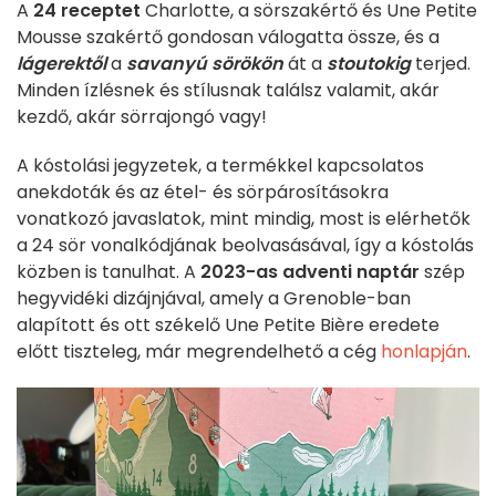
A
24 receptet
Charlotte, a sörszakértő és Une Petite
Mousse szakértő gondosan válogatta össze, és a
lágerektől
a
savanyú sörökön
át a
stoutokig
terjed.
Minden ízlésnek és stílusnak találsz valamit, akár
kezdő, akár sörrajongó vagy!
A kóstolási jegyzetek, a termékkel kapcsolatos
anekdoták és az étel- és sörpárosításokra
vonatkozó javaslatok, mint mindig, most is elérhetők
a 24 sör vonalkódjának beolvasásával, így a kóstolás
közben is tanulhat. A
2023-as adventi naptár
szép
hegyvidéki dizájnjával, amely a Grenoble-ban
alapított és ott székelő Une Petite Bière eredete
előtt tiszteleg, már megrendelhető a cég
honlapján
.