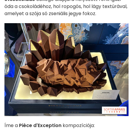
óda a csokoládéhoz, hol ropogós, hol lágy textúrával,
amelyet a szója só zseniális jegye fokoz.
Íme a
Pièce d'Exception
kompozíciója: