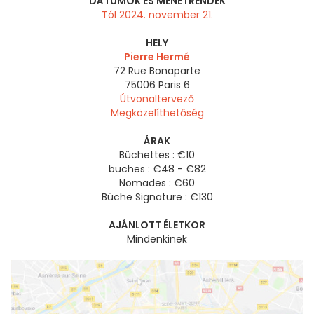
DÁTUMOK ÉS MENETRENDEK
Tól 2024. november 21.
HELY
Pierre Hermé
72 Rue Bonaparte
75006
Paris 6
Útvonaltervező
Megközelíthetőség
ÁRAK
Bûchettes : €10
buches : €48 - €82
Nomades : €60
Bûche Signature : €130
AJÁNLOTT ÉLETKOR
Mindenkinek