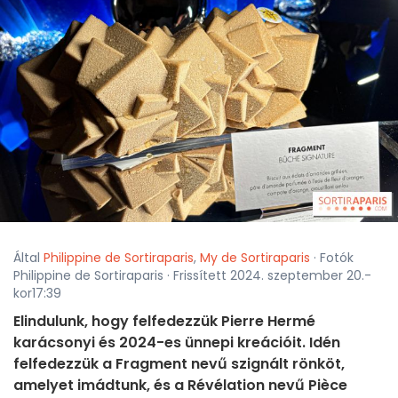
Által
Philippine de Sortiraparis
,
My de Sortiraparis
· Fotók
Philippine de Sortiraparis · Frissített 2024. szeptember 20.-
kor17:39
Elindulunk, hogy felfedezzük Pierre Hermé
karácsonyi és 2024-es ünnepi kreációit. Idén
felfedezzük a Fragment nevű szignált rönköt,
amelyet imádtunk, és a Révélation nevű Pièce