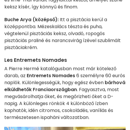
keksz kísér, így könnyű és finom.
Buche Arya
(középső):
Itt a pisztácia kerül a
középpontba. Mézeskalács tészta és puha,
végtelenül pisztáciás keksz, olvadó, ropogós
pisztáciás praliné és narancsvirág ízével szublimált
pisztáciakrém.
Les Entremets Nomades
A Pierre Hermé katalógusban most már kötelező
darab, az
Entremets Nomades
6 személyre 60 eurós
naplók. Különlegességük, hogy egész évben
bárhová
elküldhetők Franciaországban
. Fagyasztva, most
megvásárolhatja őket, és megőrizheti őket a D-
napig. A különleges rönkök 4 különböző ízben
kaphatók, idén citromos, csokoládés, vaníliás és
természetesen ispaháni változatban.