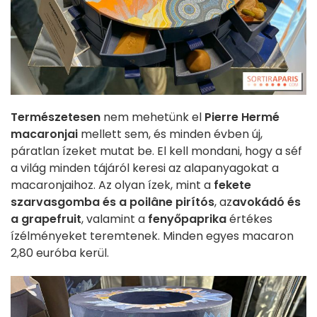
Természetesen
nem mehetünk el
Pierre Hermé
macaronjai
mellett sem, és minden évben új,
páratlan ízeket mutat be. El kell mondani, hogy a séf
a világ minden tájáról keresi az alapanyagokat a
macaronjaihoz. Az olyan ízek, mint a
fekete
szarvasgomba és a poilâne pirítós
, az
avokádó és
a grapefruit
, valamint a
fenyőpaprika
értékes
ízélményeket teremtenek. Minden egyes macaron
2,80 euróba kerül.