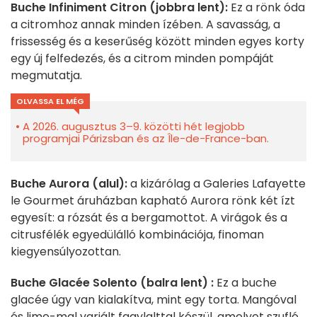
Buche Infiniment Citron (jobbra lent):
Ez a rönk óda
a citromhoz annak minden ízében. A savasság, a
frissesség és a keserűség között minden egyes korty
egy új felfedezés, és a citrom minden pompáját
megmutatja.
OLVASSA EL MÉG
A 2026. augusztus 3–9. közötti hét legjobb
programjai Párizsban és az Île-de-France-ban.
Buche Aurora
(alul):
a kizárólag a Galeries Lafayette
le Gourmet áruházban kapható Aurora rönk két ízt
egyesít: a rózsát és a bergamottot. A virágok és a
citrusfélék egyedülálló kombinációja, finoman
kiegyensúlyozottan.
Buche Glacée Solento
(balra lent) :
Ez a buche
glacée úgy van kialakítva, mint egy torta. Mangóval
és lime-mal variált fagylalttal készül, amelyet szuflé