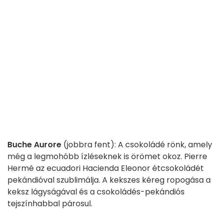
Buche Aurore
(jobbra fent): A csokoládé rönk, amely
még a legmohóbb ízléseknek is örömet okoz. Pierre
Hermé az ecuadori Hacienda Eleonor étcsokoládét
pekándióval szublimálja. A kekszes kéreg ropogása a
keksz lágyságával és a csokoládés-pekándiós
tejszínhabbal párosul.