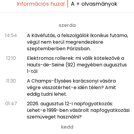
Információs huzal
A + olvasmányok
szerda
14:54
A Kávéfutás, a felszolgálók ikonikus futama,
végül nem kerül megrendezésre
szeptemberben Párizsban.
12:10
Elektromos rollerek: mi válik kötelezővé a
Hauts-de-Seine (92) megyében augusztus
1-től
11:30
A Champs-Élysées karácsonyi vására
végre visszatérhet-e idén télen? Amit
eddig tudni lehet.
01:47
2026. augusztus 12-i napfogyatkozás:
Lehet-e 1999-ben vásárolt napfogyatkozási
szemüveget használni?
kedd