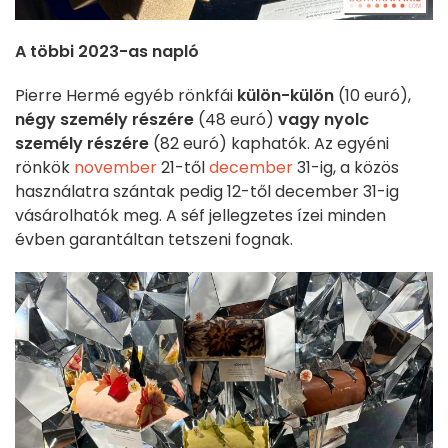
A többi 2023-as napló
Pierre Hermé egyéb rönkfái
külön-külön
(10 euró),
négy személy részére
(48 euró)
vagy nyolc
személy
részére
(82 euró) kaphatók. Az egyéni
rönkök
november
21-től
december
31-ig, a közös
használatra szántak pedig 12-től december 31-ig
vásárolhatók meg. A séf jellegzetes ízei minden
évben garantáltan tetszeni fognak.