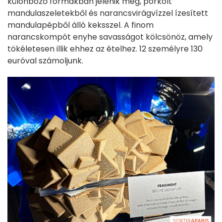
különböző formákban jelenik meg, pörkölt
mandulaszeletekből és narancsvirágvízzel ízesített
mandulapépből álló keksszel. A finom
narancskompót enyhe savasságot kölcsönöz, amely
tökéletesen illik ehhez az ételhez. 12 személyre 130
euróval számoljunk.