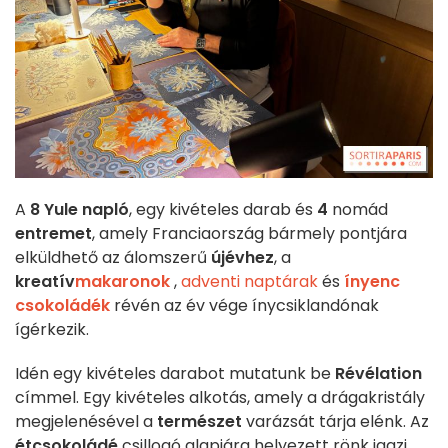
A
8
Yule napló
, egy kivételes darab és
4
nomád
entremet
, amely Franciaország bármely pontjára
elküldhető az álomszerű
újévhez
, a
kreatív
makaronok
,
adventi naptárak
és
ínyenc
csokoládék
révén az év vége ínycsiklandónak
ígérkezik.
Idén egy kivételes darabot mutatunk be
Révélation
címmel. Egy kivételes alkotás, amely a drágakristály
megjelenésével a
természet
varázsát tárja elénk. Az
étcsokoládé
csillogó alapjára helyezett rönk igazi