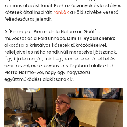
kulináris utazást kínál. Ezek az ásványok és kristályos
kőzetek által inspirált
rönkök
a Föld szívébe vezető
felfedezőutat jelentik.
A "Pierre par Pierre: de la Nature au Goűt" a
művészet és a Föld ünnepe.
Dimitri Rybaltchenko
alkotásai a kristályos kőzetek tükröződéseivel,
reliefjeivel és néha rendkívüli méreteivel játszanak.
Úgy írja le magát, mint egy ember ezer ötlettel és
ezer kézzel, és az ásványok világában találkoztak
Pierre Hermé-vel, hogy egy nagyszerű
együttműködést alakítsanak ki.