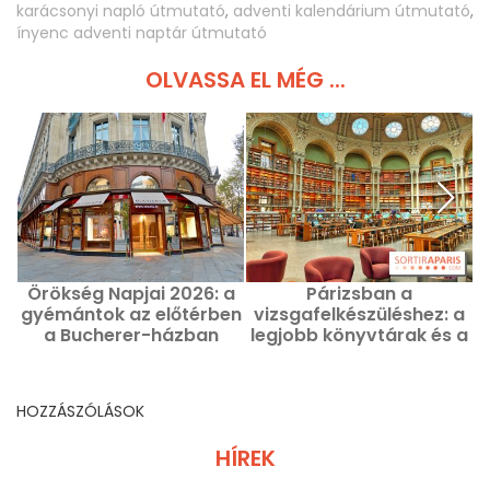
karácsonyi napló útmutató
,
adventi kalendárium útmutató
,
ínyenc adventi naptár útmutató
OLVASSA EL MÉG ...
Örökség Napjai 2026: a
Párizsban a
gyémántok az előtérben
vizsgafelkészüléshez: a
a Bucherer-házban
legjobb könyvtárak és a
Párizsban
legcsendesebb helyek
HOZZÁSZÓLÁSOK
HÍREK