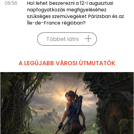
09:56
Hol lehet beszerezni a 12-i augusztusi
napfogyatkozás megfigyeléséhez
szükséges szemüvegeket Párizsban és az
Île-de-France régióban?
Többet látni
A LEGÚJABB VÁROSI ÚTMUTATÓK