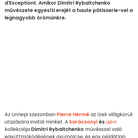
d'Exceptiont. Amikor Dimitri Rybaltchenko
művészete egyesíti erejét a haute pâtisserie-vel a
legnagyobb örömünkre.
Az ünnepi szezonban
Pierre Hermé
az ízek világkörüli
utazására invitál minket. A
karácsonyi
és
újévi
kollekciója
Dimitri Rybaltchenko
művésszel való
együttműködésének gyümölcse, és egy példátlan