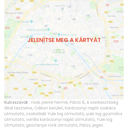
JELENÍTSE MEG A KÁRTYÁT
Kulcsszavak :
noël
,
pierre hermé
,
Párizs 6
,
A szerkesztőség
által tesztelve
,
Odéon kerület
,
Karácsonyi napló szakács
útmutató
,
csokoládé Yule log útmutató
,
yule log gyümölcs
útmutató
,
vanília karácsonyi napló útmutató
,
Yule log
útmutató
,
gesztenye rönk útmutató
,
Párizs
,
jeges