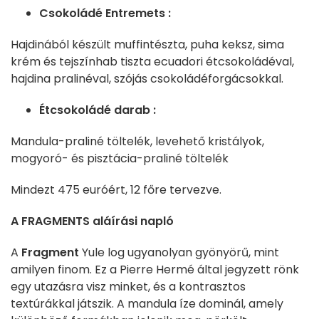
Csokoládé Entremets :
Hajdinából készült muffintészta, puha keksz, sima
krém és tejszínhab tiszta ecuadori étcsokoládéval,
hajdina pralinéval, szójás csokoládéforgácsokkal.
Étcsokoládé darab :
Mandula-praliné töltelék, levehető kristályok,
mogyoró- és pisztácia-praliné töltelék
Mindezt 475 euróért, 12 főre tervezve.
A FRAGMENTS aláírási napló
A
Fragment
Yule log ugyanolyan gyönyörű, mint
amilyen finom. Ez a Pierre Hermé által jegyzett rönk
egy utazásra visz minket, és a kontrasztos
textúrákkal játszik. A mandula íze dominál, amely