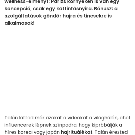
wellness-élményt: Párizs környékén is van egy
koncepció, csak egy kattintásnyira. Bónusz: a
szolgáltatások göndör hajra és tincsekre is
alkalmasak!
Talán láttad már azokat a videókat a világhálón, ahol
influencerek lépnek színpadra, hogy kipróbálják a
híres koreai vagy japán
hajrituálékat
. Talán érezted