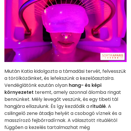
Miután Katia kidolgozta a támadási tervét, felvesszük
a törölközőinket, és lefekszünk a kezelőasztalra.
Vendéglátónk ezután olyan
hang- és képi
környezetet
teremt, amely azonnal álomba ringat
bennünket. Mély levegőt veszünk, és egy tibeti tál
hangjára ellazulunk. És így kezdődik a
rituálé
. A
csilingelő zene átadja helyét a csobogó víznek és a
masszírozó fejbőrradírnak. A választott rituálétól
függően a kezelés tartalmazhat még