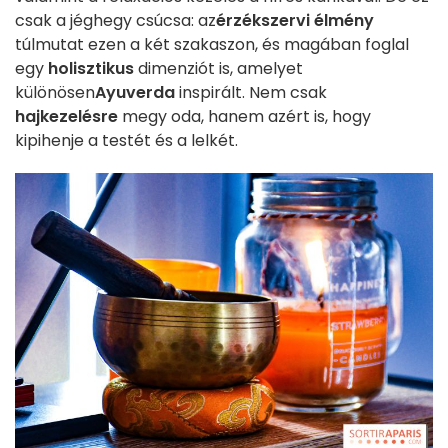
csak a jéghegy csúcsa: az
érzékszervi élmény
túlmutat ezen a két szakaszon, és magában foglal
egy
holisztikus
dimenziót is, amelyet
különösen
Ayuverda
inspirált. Nem csak
hajkezelésre
megy oda, hanem azért is, hogy
kipihenje a testét és a lelkét.