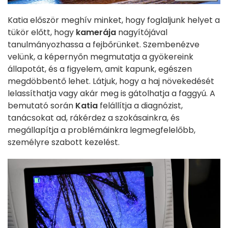
Katia először meghív minket, hogy foglaljunk helyet a
tükör előtt, hogy
kamerája
nagyítójával
tanulmányozhassa a fejbőrünket. Szembenézve
velünk, a képernyőn megmutatja a gyökereink
állapotát, és a figyelem, amit kapunk, egészen
megdöbbentő lehet. Látjuk, hogy a haj növekedését
lelassíthatja vagy akár meg is gátolhatja a faggyú. A
bemutató során
Katia
felállítja a diagnózist,
tanácsokat ad, rákérdez a szokásainkra, és
megállapítja a problémáinkra legmegfelelőbb,
személyre szabott kezelést.