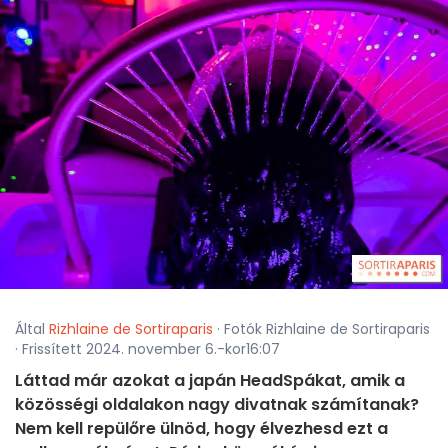
Által
Rizhlaine de Sortiraparis
· Fotók Rizhlaine de Sortiraparis
· Frissített 2024. november 6.-kor16:07
Láttad már azokat a japán HeadSpákat, amik a
közösségi oldalakon nagy divatnak számítanak?
Nem kell repülőre ülnöd, hogy élvezhesd ezt a