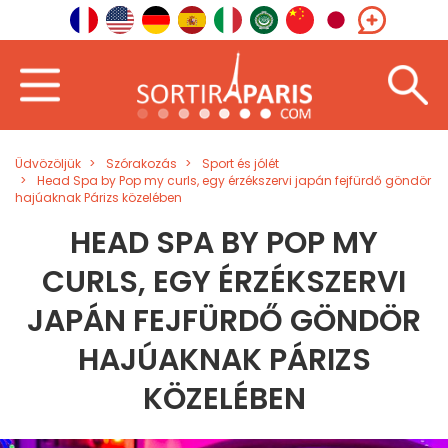
Üdvözöljük
Szórakozás
Sport és jólét
Head Spa by Pop my curls, egy érzékszervi japán fejfürdő göndör
hajúaknak Párizs közelében
HEAD SPA BY POP MY
CURLS, EGY ÉRZÉKSZERVI
JAPÁN FEJFÜRDŐ GÖNDÖR
HAJÚAKNAK PÁRIZS
KÖZELÉBEN