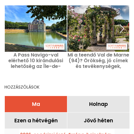
A Pass Navigo-val
Mi a teendő Val de Marne
elérhető 10 kirándulási
(94)? Örökség, jó címek
lehetőség az Île-de-
és tevékenységek,
France-ban ezen a
ötletek a kiránduláshoz
hétvégén, augusztus 1–
2-án.
HOZZÁSZÓLÁSOK
Ma
Holnap
Ezen a hétvégén
Jövő héten