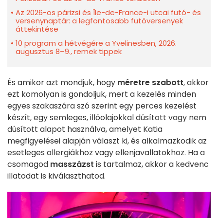
Az 2026-os párizsi és Île-de-France-i utcai futó- és
versenynaptár: a legfontosabb futóversenyek
áttekintése
10 program a hétvégére a Yvelinesben, 2026.
augusztus 8–9., remek tippek
És amikor azt mondjuk, hogy
méretre szabott
, akkor
ezt komolyan is gondoljuk, mert a kezelés minden
egyes szakaszára szó szerint egy perces kezelést
készít, egy semleges, illóolajokkal dúsított vagy nem
dúsított alapot használva, amelyet Katia
megfigyelései alapján választ ki, és alkalmazkodik az
esetleges allergiákhoz vagy ellenjavallatokhoz. Ha a
csomagod
masszázst
is tartalmaz, akkor a kedvenc
illatodat is kiválaszthatod.