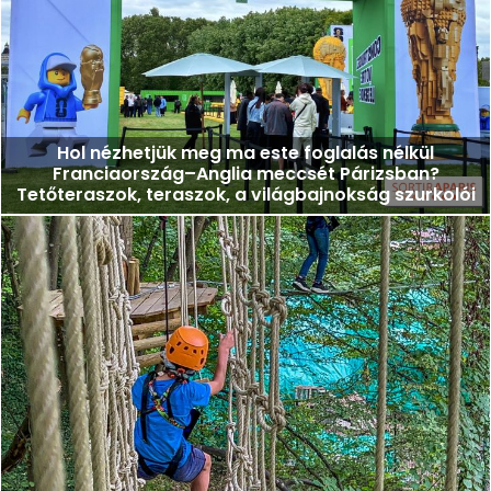
Hol nézhetjük meg ma este foglalás nélkül
Franciaország–Anglia meccsét Párizsban?
Tetőteraszok, teraszok, a világbajnokság szurkolói
zónái