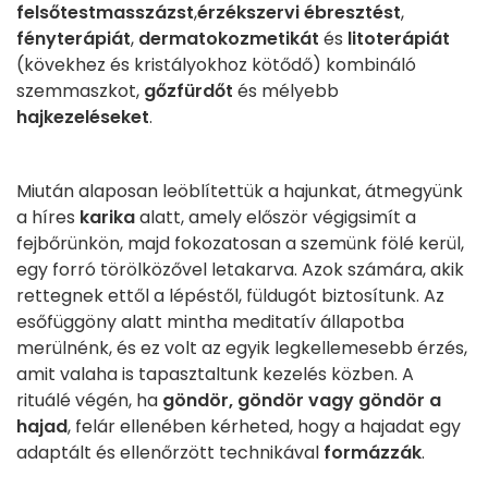
felsőtestmasszázst
,
érzékszervi ébresztést
,
fényterápiát
,
dermatokozmetikát
és
litoterápiát
(kövekhez és kristályokhoz kötődő) kombináló
szemmaszkot,
gőzfürdőt
és mélyebb
hajkezeléseket
.
Miután alaposan leöblítettük a hajunkat, átmegyünk
a híres
karika
alatt, amely először végigsimít a
fejbőrünkön, majd fokozatosan a szemünk fölé kerül,
egy forró törölközővel letakarva. Azok számára, akik
rettegnek ettől a lépéstől, füldugót biztosítunk. Az
esőfüggöny alatt mintha meditatív állapotba
merülnénk, és ez volt az egyik legkellemesebb érzés,
amit valaha is tapasztaltunk kezelés közben. A
rituálé végén, ha
göndör, göndör vagy göndör a
hajad
, felár ellenében kérheted, hogy a hajadat egy
adaptált és ellenőrzött technikával
formázzák
.