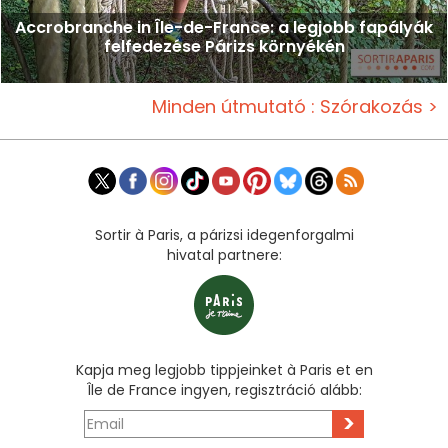
Accrobranche in Île-de-France: a legjobb fapályák
felfedezése Párizs környékén
Minden útmutató : Szórakozás >
Sortir à Paris, a párizsi idegenforgalmi
hivatal partnere:
Kapja meg legjobb tippjeinket à Paris et en
Île de France ingyen, regisztráció alább:
>