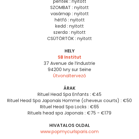
péntek :
nyitott
SZOMBAT :
nyitott
vasárnap :
nyitott
hétfő :
nyitott
kedd :
nyitott
szerda :
nyitott
CSÜTÖRTÖK :
nyitott
HELY
SB Institut
37 Avenue de l’industrie
94200
Ivry sur Seine
Útvonaltervező
ÁRAK
Rituel Head Spa Enfants : €45
Rituel Head Spa Japonais Homme (cheveux courts) : €50
Rituel Head Spa Locks : €65
Rituels head spa Japonais : €75 - €179
HIVATALOS OLDAL
www.popmycurlsparis.com