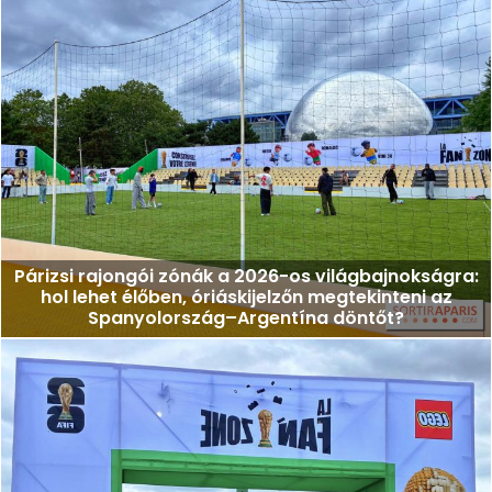
Párizsi rajongói zónák a 2026-os világbajnokságra:
hol lehet élőben, óriáskijelzőn megtekinteni az
Spanyolország–Argentína döntőt?