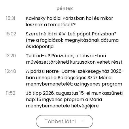
péntek
15:31
Kavinsky halála: Párizsban hol és mikor
lesznek a temetések?
15:02
Szeretné látni XIV. Leó pápát Párizsban?
Íme a foglalások megnyitásának dátuma
és időpontja.
13:20
Tudtad-e? Párizsban, a Louvre-ban
művészettörténeti kurzusokon vehet részt.
12:48
A párizsi Notre-Dame-székesegyház 2026-
ban ünnepli a Boldogságos Szűz Mária
mennybemenetelét: az ingyenes program
11:52
Jó tipp 2026. augusztus 15-ei munkaszüneti
nap: 15 ingyenes program a Mária
mennybemenetele hétvégéjére
Többet látni