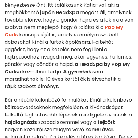
kényeztesse Önt. Itt találkozunk Katia-val, aki a
meghökkentő
japán HeadSpa
mögött áll, amelynek
további előnye, hogy a göndör hajra és a loknikra van
szabva. Nem meglepő, hogy ő találta ki a
Pop My
Curls
koncepcióját is, amely személyre szabott
dobozokat kínál a fürtök ápolására. Ha tehát
aggódsz, hogy ez a kezelés nem fog illeni a
hajtípusodhoz, nyugodj meg: akár egyenes, hullámos,
göndör vagy göndör a hajad,
a HeadSpa by Pop My
Curls
a kezedben tartja.
A gyerekek
sem
maradhatnak le: 10 éves kortól ők is élvezhetik a
rájuk szabott élményt.
Bár a rituálé különböző formulákat kínál a különböző
költségvetéseknek megfelelően, a kíváncsiságot
felkeltő legfontosabb lépések mindig jelen vannak: a
hajdiagnózis
szabad szemmel vagy a
fejbőrt
nagyon közelről szemügyre vevő
kamerával
,
valamint a relaxációs kezelés a híres karikával. De ez