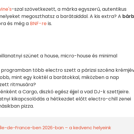
vine's
-szal szövetkezett, a márka egyszerű, autentikus
amelyeket megoszthatsz a barátaiddal. A kis extra? A
bárb
lyóra és még a
BNF-re
is.
illanatnyi szünet a house, micro-house és minimal
 programban több electro szett a párizsi szcéna krémjév
jobb, mint egy koktél a barátokkal, miközben a nap
szett ritmusára?
ként a Cargo, diszkó egész éjjel a vad DJ-k szettjeire.
natnyi kikapcsolódás a hétkezdet előtt electro-chill zenei
másikban pizza.
 Île-de-France-ben 2026-ban – a kedvenc helyeink