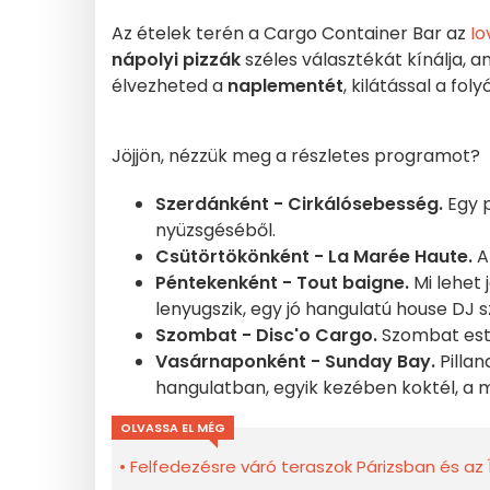
Az ételek terén a Cargo Container Bar az
Io
nápolyi pizzák
széles választékát kínálja, 
élvezheted a
naplementét
, kilátással a fo
Jöjjön, nézzük meg a részletes programot?
Szerdánként - Cirkálósebesség.
Egy p
nyüzsgéséből.
Csütörtökönként - La Marée Haute.
A
Péntekenként - Tout baigne.
Mi lehet 
lenyugszik, egy jó hangulatú house DJ 
Szombat - Disc'o Cargo.
Szombat estén
Vasárnaponként - Sunday Bay.
Pilla
hangulatban, egyik kezében koktél, a 
OLVASSA EL MÉG
Felfedezésre váró teraszok Párizsban és az