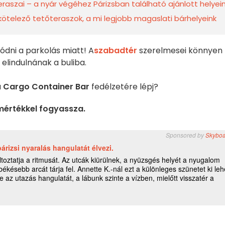
aszai – a nyár végéhez Párizsban található ajánlott helyei
kötelező tetőteraszok, a mi legjobb magaslati bárhelyeink
ódni a parkolás miatt! A
szabadtér
szerelmesei könnyen
 elindulnának a buliba.
a
Cargo Container Bar
fedélzetére lépj?
mértékkel fogyassza.