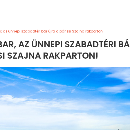
, az ünnepi szabadtéri bár újra a párizsi Szajna rakparton!
AR, AZ ÜNNEPI SZABADTÉRI B
SI SZAJNA RAKPARTON!