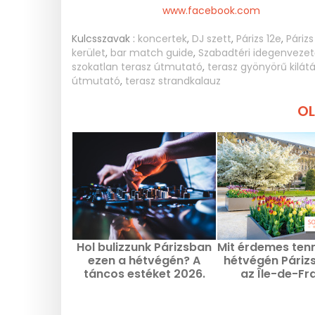
www.facebook.com
Kulcsszavak :
koncertek
,
DJ szett
,
Párizs 12e
,
Párizs
kerület
,
bar match guide
,
Szabadtéri idegenvezet
szokatlan terasz útmutató
,
terasz gyönyörű kilá
útmutató
,
terasz strandkalauz
OL
Hol bulizzunk Párizsban
Mit érdemes tenn
ezen a hétvégén? A
hétvégén Páriz
táncos estéket 2026.
az Île-de-Fr
augusztus 6–8 között
régióban, 2
rendezik.
augusztus 7., 8.