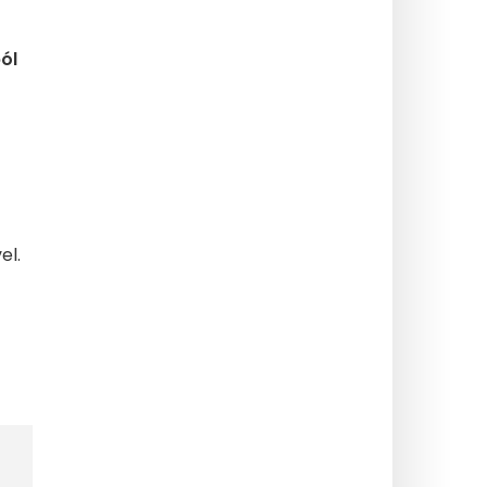
ól
el.