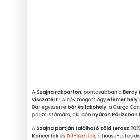
A
Szajna rakparton
, pontosabban a
Bercy 
visszatért
! A név mögött egy
efemer hely
Bar egyszerre
bár és lakóhely
, a Cargo Con
párizsi számára, aki idén
nyáron
Párizsban
A
Szajna partján található zöld terasz
2023
Koncertek
és
DJ-szettek
, a house-tól és di