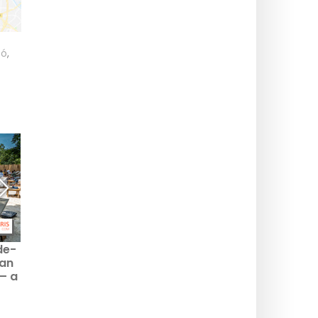
tó
,
de-
Párizsban és az Île-de-
2026-ban Párizsban és
an
France-ban 2026-ban
az Île-de-France-ban
– a
felkapott teraszok – a
zöldellő teraszok,
ink
mi divatos ajánlásaink
bucolikus jó helyeink