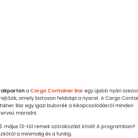
rakparton
a
Cargo Container Bar
egy újabb nyári szezo
rejtőzik, amely biztosan feldobja a nyarat. A Cargo Conta
tainer Bar egy igazi buborék a kikapcsolódásról minden
tervez maradni.
. május 13-tól remek szórakozást kínál! A programban?
szkótól a minimalig és a funkig.