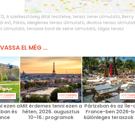
 12
,
A szerkesztőség által tesztelve
,
terasz zenei útmutató
,
Bercy
ői est
,
Párizs
,
ideiglenes terasz útmutató
,
divatos terasz útmuta
tás útmutató
,
terrasse bord de seine útmutató
,
tágas terasz
VASSA EL MÉG ...
i ezen a
Mit érdemes tenni ezen a
Párizsban és az Île-
sban és
héten, 2026. augusztus
France-ben 2026-b
ance
10–16.: programok
különleges teraszok 
026.
Párizsban egy
mi eredeti ajánlása
 és 9-én
eseményekkel teli hétre