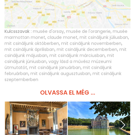
Kulcsszavak :
musée d'orsay
,
musée de l'orangerie
,
musée
marmottan monet
,
claude monet
,
mit csináljunk júliusban
,
mit csináljunk októberben
,
mit csináljunk novemberben
,
mit csináljunk áprilisban
,
mit csináljunk decemberben
,
mit
csináljunk májusban
,
mit csináljunk márciusban
,
mit
csináljunk júniusban
,
vagy lásd a művész múzeumi
útmutatót
,
mit csináljunk januárban
,
mit csináljunk
februárban
,
mit csináljunk augusztusban
,
mit csináljunk
szeptemberben
OLVASSA EL MÉG ...