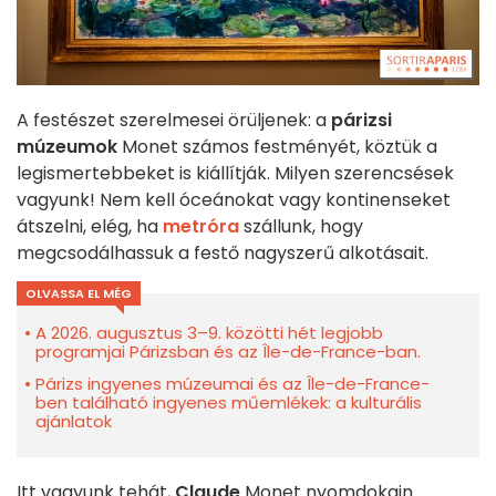
A festészet szerelmesei örüljenek: a
párizsi
múzeumok
Monet számos festményét, köztük a
legismertebbeket is kiállítják. Milyen szerencsések
vagyunk! Nem kell óceánokat vagy kontinenseket
átszelni, elég, ha
metróra
szállunk, hogy
megcsodálhassuk a festő nagyszerű alkotásait.
OLVASSA EL MÉG
A 2026. augusztus 3–9. közötti hét legjobb
programjai Párizsban és az Île-de-France-ban.
Párizs ingyenes múzeumai és az Île-de-France-
ben található ingyenes műemlékek: a kulturális
ajánlatok
Itt vagyunk tehát,
Claude
Monet nyomdokain