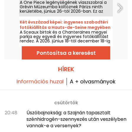
A One Piece legénységének viaszszobrai a
Grévin Múzeumba költöznek Párizs ninth
kerületébe, június 26-tól 2026-ban. Ez az
első olyan lépés, amely egy japán animációs
universumból érkezik a Grand Boulevards
Két évszázad képei: ingyenes szabadtéri
templomává emlegetett helyre. Elmentünk,
fotókiállítás a Hauts-de-Seine megyében
hogy megismerjük a legénység napfényes,
A Sceaux birtok és a Chanteraines megyei
immersív kabaréját, és mindent elárulunk
parkja egy egyedi és ingyenes fotókiállítást
önöknek.
rendez. A 2026. június 18-tól december 18-ig
tekintse meg a „Két évszázad képei” című
tárlatot.
Pontosítsa a keresést
HÍREK
Információs huzal
A + olvasmányok
csütörtök
20:48
Úszóbajnokság: a Szajnán tapasztalt
szénhidrogén-szennyezés után veszélyben
vannak-e a versenyek?