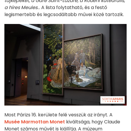
tájképeket, a Gare Saint-Lazare, a Roueni katedrális,
a híres Meules
... A lista folytatható, és a festő
legismertebb és legcsodáltabb művei közé tartozik.
Most Párizs 16. kerülete felé vesszük az irányt. A
Musée Marmottan Monet
kiváltsága, hogy Claude
Monet számos művét is kiállítja. A múzeum