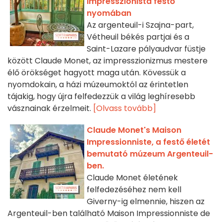
impresszionista festő
nyomában
Az argenteuil-i Szajna-part,
Vétheuil békés partjai és a
Saint-Lazare pályaudvar füstje
között Claude Monet, az impresszionizmus mestere
élő örökséget hagyott maga után. Kövessük a
nyomdokain, a házi múzeumoktól az érintetlen
tájakig, hogy újra felfedezzük a világ leghíresebb
vásznainak érzelmeit.
[Olvass tovább]
Claude Monet's Maison
Impressionniste, a festő életét
bemutató múzeum Argenteuil-
ben.
Claude Monet életének
felfedezéséhez nem kell
Giverny-ig elmennie, hiszen az
Argenteuil-ben található Maison Impressionniste de