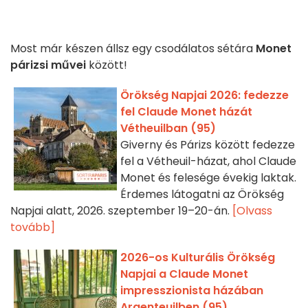
Most már készen állsz egy csodálatos sétára
Monet
párizsi
művei
között!
Örökség Napjai 2026: fedezze
fel Claude Monet házát
Vétheuilban (95)
Giverny és Párizs között fedezze
fel a Vétheuil-házat, ahol Claude
Monet és felesége évekig laktak.
Érdemes látogatni az Örökség
Napjai alatt, 2026. szeptember 19–20-án.
[Olvass
tovább]
2026-os Kulturális Örökség
Napjai a Claude Monet
impresszionista házában
Argenteuilben (95)