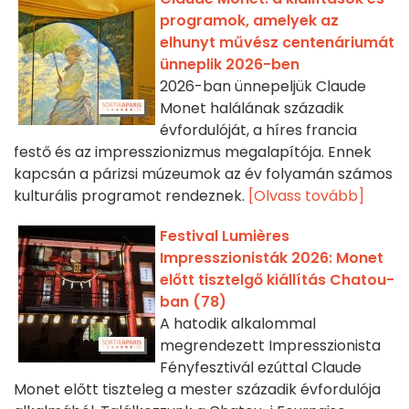
programok, amelyek az
elhunyt művész centenáriumát
ünneplik 2026-ben
2026-ban ünnepeljük Claude
Monet halálának századik
évfordulóját, a híres francia
festő és az impresszionizmus megalapítója. Ennek
kapcsán a párizsi múzeumok az év folyamán számos
kulturális programot rendeznek.
[Olvass tovább]
Festival Lumières
Impresszionisták 2026: Monet
előtt tisztelgő kiállítás Chatou-
ban (78)
A hatodik alkalommal
megrendezett Impresszionista
Fényfesztivál ezúttal Claude
Monet előtt tiszteleg a mester századik évfordulója