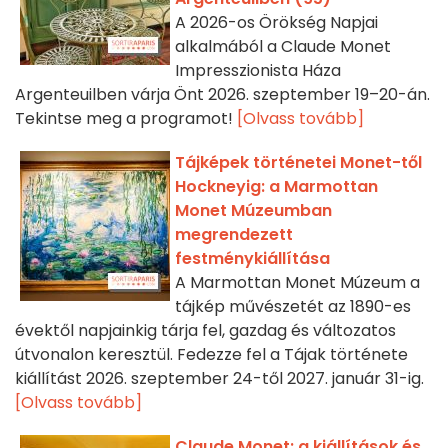
A 2026-os Örökség Napjai
alkalmából a Claude Monet
Impresszionista Háza
Argenteuilben várja Önt 2026. szeptember 19–20-án.
Tekintse meg a programot!
[Olvass tovább]
Tájképek történetei Monet-től
Hockneyig: a Marmottan
Monet Múzeumban
megrendezett
festménykiállítása
A Marmottan Monet Múzeum a
tájkép művészetét az 1890-es
évektől napjainkig tárja fel, gazdag és változatos
útvonalon keresztül. Fedezze fel a Tájak története
kiállítást 2026. szeptember 24-től 2027. január 31-ig.
[Olvass tovább]
Claude Monet: a kiállítások és