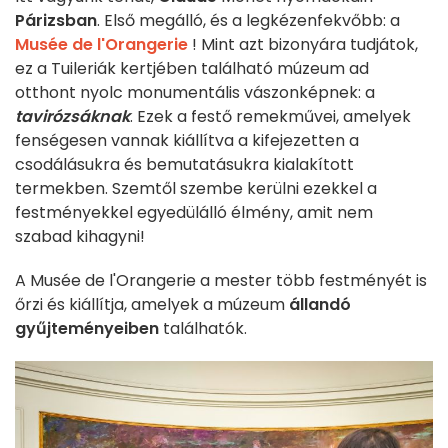
Párizsban
. Első megálló, és a legkézenfekvőbb: a
Musée de l'Orangerie
! Mint azt bizonyára tudjátok,
ez a Tuileriák kertjében található múzeum ad
otthont nyolc monumentális vászonképnek: a
tavirózsáknak
. Ezek a festő remekművei, amelyek
fenségesen vannak kiállítva a kifejezetten a
csodálásukra és bemutatásukra kialakított
termekben. Szemtől szembe kerülni ezekkel a
festményekkel egyedülálló élmény, amit nem
szabad kihagyni!
A Musée de l'Orangerie a mester több festményét is
őrzi és kiállítja, amelyek a múzeum
állandó
gyűjteményeiben
találhatók.