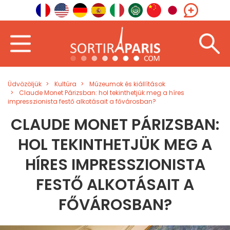
Üdvözöljük
Kultúra
Múzeumok és kiállítások
Claude Monet Párizsban: hol tekinthetjük meg a híres
impresszionista festő alkotásait a fővárosban?
CLAUDE MONET PÁRIZSBAN:
HOL TEKINTHETJÜK MEG A
HÍRES IMPRESSZIONISTA
FESTŐ ALKOTÁSAIT A
FŐVÁROSBAN?