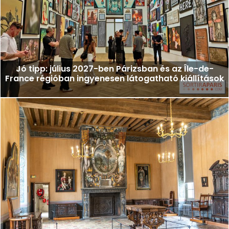
Jó tipp: július 2027-ben Párizsban és az Île-de-
France régióban ingyenesen látogatható kiállítások