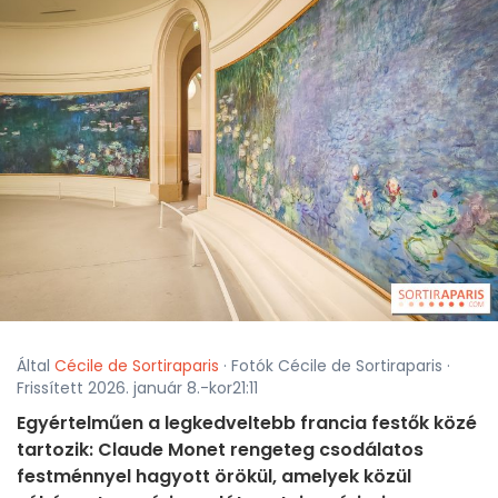
Által
Cécile de Sortiraparis
· Fotók Cécile de Sortiraparis ·
Frissített 2026. január 8.-kor21:11
Egyértelműen a legkedveltebb francia festők közé
tartozik: Claude Monet rengeteg csodálatos
festménnyel hagyott örökül, amelyek közül