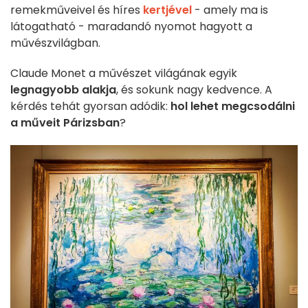
remekműveivel és híres
kertjével
- amely ma is
látogatható - maradandó nyomot hagyott a
művészvilágban.
Claude Monet a művészet világának egyik
legnagyobb alakja
, és sokunk nagy kedvence. A
kérdés tehát gyorsan adódik:
hol lehet megcsodálni
a műveit Párizsban
?