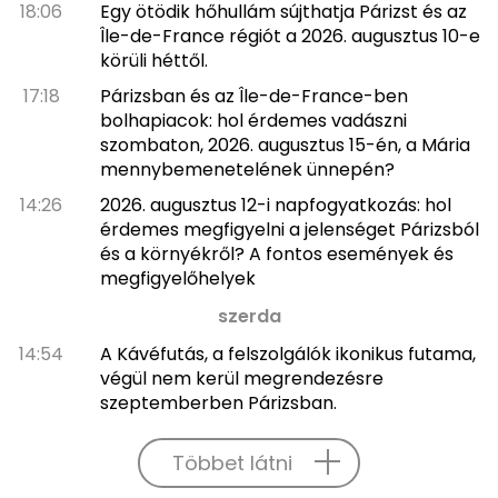
18:06
Egy ötödik hőhullám sújthatja Párizst és az
Île-de-France régiót a 2026. augusztus 10-e
körüli héttől.
17:18
Párizsban és az Île-de-France-ben
bolhapiacok: hol érdemes vadászni
szombaton, 2026. augusztus 15-én, a Mária
mennybemenetelének ünnepén?
14:26
2026. augusztus 12-i napfogyatkozás: hol
érdemes megfigyelni a jelenséget Párizsból
és a környékről? A fontos események és
megfigyelőhelyek
szerda
14:54
A Kávéfutás, a felszolgálók ikonikus futama,
végül nem kerül megrendezésre
szeptemberben Párizsban.
Többet látni