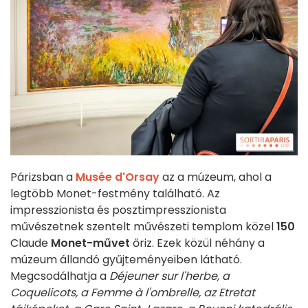
Párizsban a
Musée d'Orsay
az a múzeum, ahol a
legtöbb Monet-festmény található. Az
impresszionista és posztimpresszionista
művészetnek szentelt művészeti templom közel
150
Claude
Monet-művet
őriz. Ezek közül néhány a
múzeum állandó gyűjteményeiben látható.
Megcsodálhatja a
Déjeuner sur l'herbe, a
Coquelicots, a Femme à l'ombrelle, az Etretat