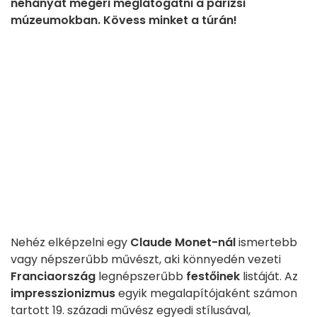
néhányat megéri meglátogatni a párizsi
múzeumokban. Kövess minket a túrán!
Nehéz elképzelni egy
Claude Monet-nál
ismertebb
vagy népszerűbb művészt, aki könnyedén vezeti
Franciaország
legnépszerűbb
festőinek
listáját. Az
impresszionizmus
egyik megalapítójaként számon
tartott 19. századi művész egyedi stílusával,