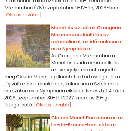
alkalmából. Találkozzunk a Chatou-i Fournaise
Múzeumban (78) szeptember 11-12-én, 2026-ban.
[Olvass tovább]
Monet és az idő az Orangerie
Múzeumban: kiállítás az
adrenalinról, az idő múlásáról
és a Nymphákról
Az Orangerie Múzeumban a
Monet és az idő című kiállítás
azt vizsgálja, miként ragadta
meg Claude Monet a pillanatot, a tartósságot és a
táj változásait munkáiban, különösen a Színlombik
sorozaton és a Nymphaea cikluson keresztül. A tárlat
2026. szeptember 30-tól 2027. március 29-ig
látogatható.
[Olvass tovább]
Claude Monet Párizsban és az
Ile-de-France-ban, séta az