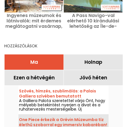
Ingyenes múzeumok és
A Pass Navigo-val
látnivalók: mit érdemes
elérhető 10 kirándulási
meglátogatni vasárnap,
lehetőség az Île-de-
augusztus 2-án
France-ban ezen a
m
Párizsban és az Île-de-
hétvégén, augusztus 1–
France régióban
2-án.
HOZZÁSZÓLÁSOK
Ma
Holnap
Ezen a hétvégén
Jövő héten
Szövés, hímzés, szublimálás: a Palais
Galliera szívében bemutatott
A Galliera Palota szeretettel várja Önt, hogy
divatismeret
mélyebb betekintést nyerjen a divat és a
ruhatervezés mesterségeibe. Új
kiállításukban az díszítőművészet különböző
technikáival ismerkedhet meg, a kézi
One Piece érkezik a Grévin Múzeumba tíz
hímzéstől a szövés művészetéig, 2025.
élethű szoborral egy immersív kabaréban!
december 13. és 2026. október 18. között.