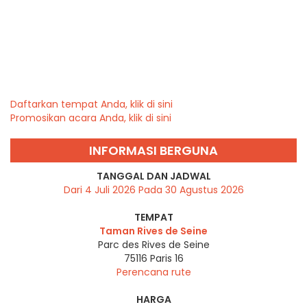
Daftarkan tempat Anda, klik di sini
Promosikan acara Anda, klik di sini
INFORMASI BERGUNA
TANGGAL DAN JADWAL
Dari 4 Juli 2026 Pada 30 Agustus 2026
TEMPAT
Taman Rives de Seine
Parc des Rives de Seine
75116
Paris 16
Perencana rute
HARGA