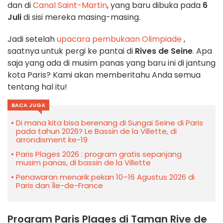
dan di
Canal Saint-Martin
, yang baru dibuka pada
6
Juli
di sisi mereka masing-masing.
Jadi setelah
upacara pembukaan Olimpiade
,
saatnya untuk pergi ke pantai di
Rives de Seine
. Apa
saja yang ada di musim panas yang baru ini di jantung
kota Paris? Kami akan memberitahu Anda semua
tentang hal itu!
BACA JUGA
Di mana kita bisa berenang di Sungai Seine di Paris
pada tahun 2026? Le Bassin de la Villette, di
arrondisment ke-19
Paris Plages 2026 : program gratis sepanjang
musim panas, di bassin de la Villette
Penawaran menarik pekan 10–16 Agustus 2026 di
Paris dan Île-de-France
Program Paris Plages di Taman Rive de