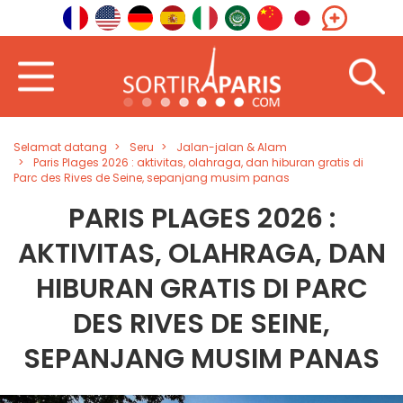
Selamat datang
Seru
Jalan-jalan & Alam
Paris Plages 2026 : aktivitas, olahraga, dan hiburan gratis di
Parc des Rives de Seine, sepanjang musim panas
PARIS PLAGES 2026 :
AKTIVITAS, OLAHRAGA, DAN
HIBURAN GRATIS DI PARC
DES RIVES DE SEINE,
SEPANJANG MUSIM PANAS