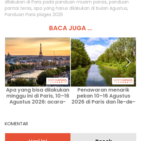
dilakukan di Paris pada panduan musim panas
,
panduan
pantai teras
,
apa yang harus dilakukan di bulan Agustus
,
Panduan Paris plages 2025
BACA JUGA ...
Apa yang bisa dilakukan
Penawaran menarik
minggu ini di Paris, 10–16
pekan 10–16 Agustus
p
Agustus 2026: acara-
2026 di Paris dan Île-de-
acara wajib
France
KOMENTAR