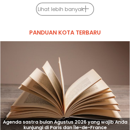
Lihat lebih banyak
PANDUAN KOTA TERBARU
Agenda sastra bulan Agustus 2026 yang wajib Anda
kunjungi di Paris dan Île-de-France