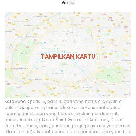
Gratis
TAMPILKAN KARTU
Kata kunci :
paris 16
,
paris 4
,
apa yang harus dilakukan di
bulan juli
,
apa yang harus dilakukan di Paris saat cuaca
sedang panas
,
apa yang harus dilakukan panduan juli
,
panduan remaja
,
Distrik Saint Germain l'Auxerrois
,
Distrik
Porte Dauphine
,
paris
,
panduan plage paris
,
apa yang harus
dilakukan di Paris saat cuaca cerah panduan
,
apa yang bisa