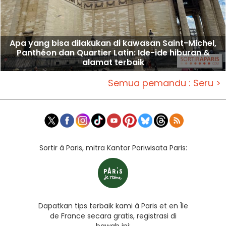
Apa yang bisa dilakukan di kawasan Saint-Michel,
Panthéon dan Quartier Latin: Ide-ide hiburan &
alamat terbaik
Semua pemandu : Seru >
Sortir à Paris, mitra Kantor Pariwisata Paris:
Dapatkan tips terbaik kami à Paris et en Île
de France secara gratis, registrasi di