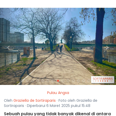
<
>
Pulau Angsa
Oleh
Graziella de Sortiraparis
· Foto oleh Graziella de
Sortiraparis · Diperbarui 6 Maret 2025 pukul 15:48
Sebuah pulau yang tidak banyak dikenal di antara