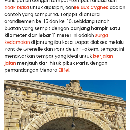
Paris penuh dengan tempat-tempat rahasia dan
tidak biasa
untuk dijelajahi, dan
Ile aux Cygnes
adalah
contoh yang sempurna. Terjepit di antara
arondisemen ke-15 dan ke-16, sebidang tanah
buatan yang sempit dengan
panjang hampir satu
kilometer dan lebar 11 meter
ini adalah
surga
kedamaian
di jantung ibu kota. Dapat diakses melalui
Pont de Grenelle dan Pont de Bir-Hakeim, tempat ini
menawarkan tempat yang ideal untuk
berjalan-
jalan
menjauh dari hiruk pikuk Paris
, dengan
pemandangan Menara
Eiffel
.