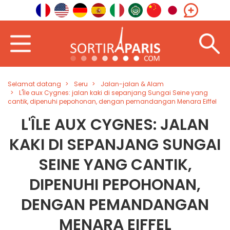
Selamat datang
Seru
Jalan-jalan & Alam
L'Île aux Cygnes: jalan kaki di sepanjang Sungai Seine yang
cantik, dipenuhi pepohonan, dengan pemandangan Menara Eiffel
L'ÎLE AUX CYGNES: JALAN
KAKI DI SEPANJANG SUNGAI
SEINE YANG CANTIK,
DIPENUHI PEPOHONAN,
DENGAN PEMANDANGAN
MENARA EIFFEL