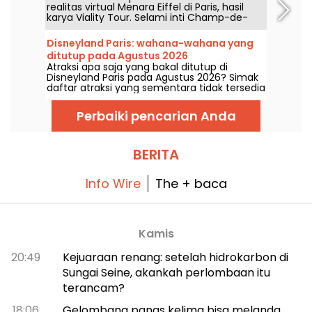
realitas virtual Menara Eiffel di Paris, hasil
dalam realitas virtual: saksikan tur
karya Viality Tour. Selami inti Champ-de-
berpemandu bersejarah dari Viality Tour
Mars dan hayati kembali proses
musim panas ini.
pembangunan hingga peresmian Dame de
Disneyland Paris: wahana-wahana yang
Fer pada 1889. Versi baru yang lebih akurat
ditutup pada Agustus 2026
dari sebelumnya telah dirilis pada 31 Maret
Atraksi apa saja yang bakal ditutup di
2026. Untuk momen ini, kami punya kode
Disneyland Paris pada Agustus 2026? Simak
promo khusus untuk Anda! Dan untuk
daftar atraksi yang sementara tidak tersedia
menghadapi suhu panas yang menggila,
karena pemeliharaan atau renovasi, guna
semua tur mereka berlangsung di tempat
merencanakan kunjungan Anda ke taman
teduh.
Perbaiki pencarian Anda
Disney.
BERITA
Info Wire
The + baca
Kamis
20:49
Kejuaraan renang: setelah hidrokarbon di
Sungai Seine, akankah perlombaan itu
terancam?
18:06
Gelombang panas kelima bisa melanda