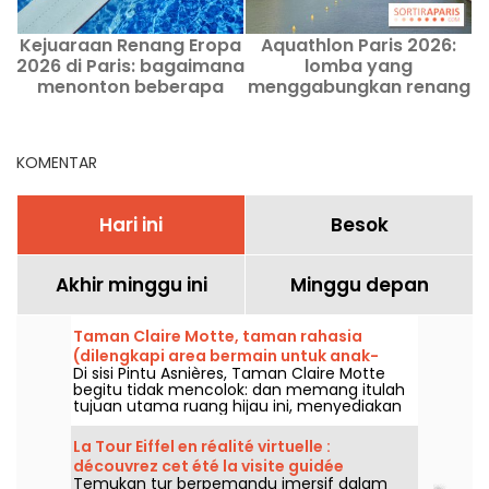
Kejuaraan Renang Eropa
Aquathlon Paris 2026:
A
2026 di Paris: bagaimana
lomba yang
d
menonton beberapa
menggabungkan renang
I
acara secara gratis?
dan lari kembali di Paris
I
pada Agustus -
pendaftaran dibuka
KOMENTAR
Hari ini
Besok
Akhir minggu ini
Minggu depan
Taman Claire Motte, taman rahasia
(dilengkapi area bermain untuk anak-
Di sisi Pintu Asnières, Taman Claire Motte
anak), di 17e
begitu tidak mencolok: dan memang itulah
tujuan utama ruang hijau ini, menyediakan
tempat bagi orang-orang untuk mengisi
ulang tenaga, benar-benar tenang.
La Tour Eiffel en réalité virtuelle :
découvrez cet été la visite guidée
Temukan tur berpemandu imersif dalam
historique de Viality Tour Menara Eiffel