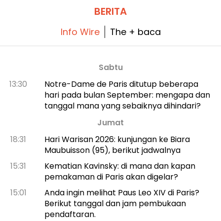
2026. Untuk momen ini, kami punya kode
promo khusus untuk Anda! Dan untuk
BERITA
menghadapi suhu panas yang menggila,
semua tur mereka berlangsung di tempat
teduh.
Info Wire
The + baca
Sabtu
13:30
Notre-Dame de Paris ditutup beberapa
hari pada bulan September: mengapa dan
tanggal mana yang sebaiknya dihindari?
Jumat
18:31
Hari Warisan 2026: kunjungan ke Biara
Maubuisson (95), berikut jadwalnya
15:31
Kematian Kavinsky: di mana dan kapan
pemakaman di Paris akan digelar?
15:01
Anda ingin melihat Paus Leo XIV di Paris?
Berikut tanggal dan jam pembukaan
pendaftaran.