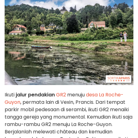
Ikuti
jalur pendakian
GR2
menuju
desa La Roche-
Guyon
, permata lain di Vexin, Prancis. Dari tempat
parkir mobil pedesaan di serambi, ikuti GR2 menaiki
tangga gereja yang monumental. Kemudian ikuti saja
rambu-rambu GR2 menuju La Roche-Guyon.
Berjalanlah melewati château dan kemudian