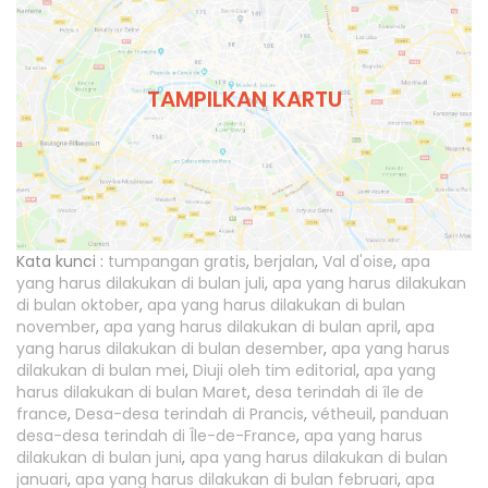
TAMPILKAN KARTU
Kata kunci :
tumpangan gratis
,
berjalan
,
Val d'oise
,
apa
yang harus dilakukan di bulan juli
,
apa yang harus dilakukan
di bulan oktober
,
apa yang harus dilakukan di bulan
november
,
apa yang harus dilakukan di bulan april
,
apa
yang harus dilakukan di bulan desember
,
apa yang harus
dilakukan di bulan mei
,
Diuji oleh tim editorial
,
apa yang
harus dilakukan di bulan Maret
,
desa terindah di île de
france
,
Desa-desa terindah di Prancis
,
vétheuil
,
panduan
desa-desa terindah di Île-de-France
,
apa yang harus
dilakukan di bulan juni
,
apa yang harus dilakukan di bulan
januari
,
apa yang harus dilakukan di bulan februari
,
apa