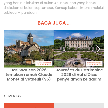
yang harus dilakukan di bulan Agustus
,
apa yang harus
dilakukan di bulan september
,
Konsep kebun: imersi melalui
tableau — panduan
BACA JUGA ...
Hari Warisan 2026:
Journées du Patrimoine
F
temukan rumah Claude
2026 di Val d'Oise:
Monet di Vétheuil (95)
penyelaman ke dalam
k
inti harta karun nomor 95
KOMENTAR