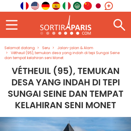
Selamat datang
Seru
Jalan-jalan & Alam
Vétheuil (95), temukan desa yang indah di tepi Sungai Seine
dan tempat kelahiran seni Monet
VÉTHEUIL (95), TEMUKAN
DESA YANG INDAH DI TEPI
SUNGAI SEINE DAN TEMPAT
KELAHIRAN SENI MONET