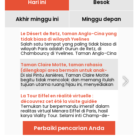
Hari ini
Besok
Akhir minggu ini
Minggu depan
Le Désert de Retz, taman Anglo-Cina yang
tidak biasa di wilayah Yvelines
Salah satu tempat yang paling tidak biasa di
wilayah Paris adalah Gurun de Retz, di
Chambourcy di Yvelines. Taman Anglo-Cina
abad ke-18 ini adalah salah satu dari sedikit
taman yang masih dipertahankan dalam
Taman Claire Motte, taman rahasia
keadaan aslinya. Tempat yang mempesona
(dilengkapi area bermain untuk anak-
ini, yang pernah dikunjungi oleh tokoh-tokoh
Di sisi Pintu Asnières, Taman Claire Motte
anak), di 17e
terkenal seperti Marie-Antoinette dan
begitu tidak mencolok: dan memang itulah
Thomas Jefferson, menonjol karena
tujuan utama ruang hijau ini, menyediakan
bangunannya yang fantastis. Anda juga
tempat bagi orang-orang untuk mengisi
akan senang menemukan banyak pohon
ulang tenaga, benar-benar tenang.
luar biasa yang mendominasi area lanskap.
La Tour Eiffel en réalité virtuelle :
découvrez cet été la visite guidée
Temukan tur berpemandu imersif dalam
historique de Viality Tour Menara Eiffel
realitas virtual Menara Eiffel di Paris, hasil
dalam realitas virtual: saksikan tur
karya Viality Tour. Selami inti Champ-de-
berpemandu bersejarah dari Viality Tour
Mars dan hayati kembali proses
musim panas ini.
pembangunan hingga peresmian Dame de
Perbaiki pencarian Anda
Fer pada 1889. Versi baru yang lebih akurat
dari sebelumnya telah dirilis pada 31 Maret