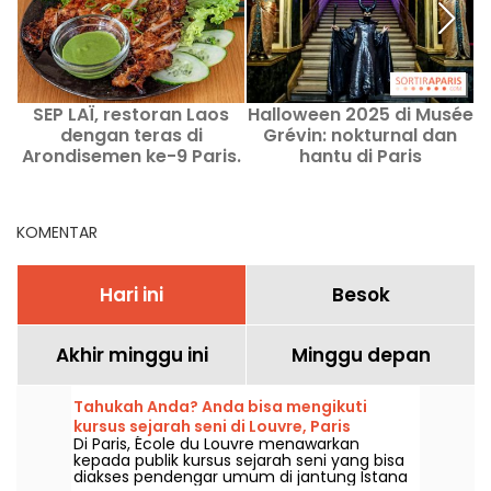
SEP LAÏ, restoran Laos
Halloween 2025 di Musée
dengan teras di
Grévin: nokturnal dan
Arondisemen ke-9 Paris.
hantu di Paris
KOMENTAR
Hari ini
Besok
Akhir minggu ini
Minggu depan
Tahukah Anda? Anda bisa mengikuti
kursus sejarah seni di Louvre, Paris
Di Paris, École du Louvre menawarkan
kepada publik kursus sejarah seni yang bisa
diakses pendengar umum di jantung Istana