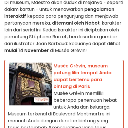
Di museum, Maestro akan duduk di mejanya - seperti
dalam kartun - untuk menawarkan
pengalaman
interaktif
kepada para pengunjung dan menjawab
pertanyaan mereka,
ditemani oleh Nabot
, karakter
lain dari serial ini. Kedua karakter ini diciptakan oleh
pematung Stéphane Barret, berdasarkan gambar
dari ilustrator Jean Barbaud: keduanya dapat dilihat
mulai 14 November
di Musée Grévin!
Musée Grévin, museum
patung lilin tempat Anda
dapat bertemu para
bintang di Paris
Musée Grévin memiliki
beberapa penemuan hebat
untuk Anda dan keluarga.
Museum terkenal di Boulevard Montmartre ini
menanti Anda dengan deretan bintang yang
terus bertambah. Skenografinya yang terus