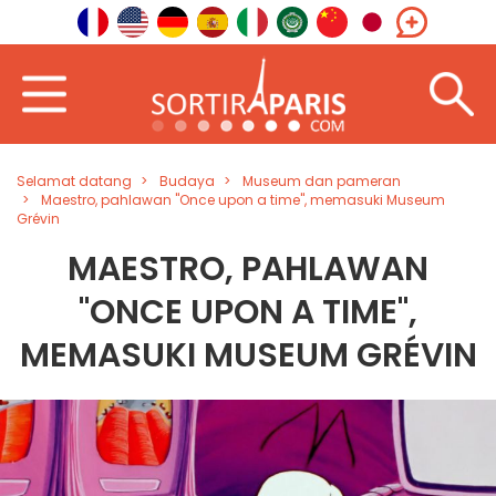
Selamat datang
Budaya
Museum dan pameran
Maestro, pahlawan "Once upon a time", memasuki Museum
Grévin
MAESTRO, PAHLAWAN
"ONCE UPON A TIME",
MEMASUKI MUSEUM GRÉVIN