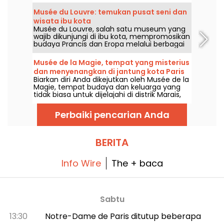
Louvre setiap tahunnya, dari September
hingga Juni. Ceramah-ceramah gratis juga
Musée du Louvre: temukan pusat seni dan
diselenggarakan secara berkala oleh
wisata ibu kota
museum. Sejumlah acara ini bisa bikin siapa
Musée du Louvre, salah satu museum yang
saja makin jago soal sejarah seni!
wajib dikunjungi di ibu kota, mempromosikan
budaya Prancis dan Eropa melalui berbagai
mahakarya yang dipamerkan, terbukti
dengan 8 juta pengunjung per tahun yang
Musée de la Magie, tempat yang misterius
datang untuk menikmati senyuman Mona
dan menyenangkan di jantung kota Paris
Lisa atau semangat Liberty yang memandu
Biarkan diri Anda dikejutkan oleh Musée de la
rakyat. Ini adalah tempat yang sarat dengan
Magie, tempat budaya dan keluarga yang
sejarah, di mana seni telah berkembang
tidak biasa untuk dijelajahi di distrik Marais,
selama dua abad, dan wajib dikunjungi jika
Paris.
Anda sedang berada di Paris!
Perbaiki pencarian Anda
BERITA
Info Wire
The + baca
Sabtu
13:30
Notre-Dame de Paris ditutup beberapa