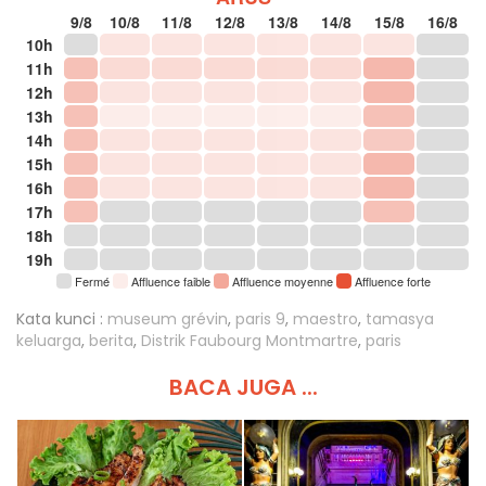
9/8
10/8
11/8
12/8
13/8
14/8
15/8
16/8
10h
11h
12h
13h
14h
15h
16h
17h
18h
19h
Fermé
Affluence faible
Affluence moyenne
Affluence forte
Kata kunci :
museum grévin
,
paris 9
,
maestro
,
tamasya
keluarga
,
berita
,
Distrik Faubourg Montmartre
,
paris
BACA JUGA ...