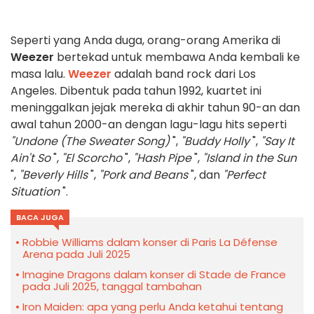
Seperti yang Anda duga, orang-orang Amerika di
Weezer
bertekad untuk membawa Anda kembali ke
masa lalu.
Weezer
adalah band rock dari Los
Angeles. Dibentuk pada tahun 1992, kuartet ini
meninggalkan jejak mereka di akhir tahun 90-an dan
awal tahun 2000-an dengan lagu-lagu hits seperti
"Undone (The Sweater Song)
",
"Buddy Holly
",
"Say It
Ain't So
",
"El Scorcho
",
"Hash Pipe
",
"Island in the Sun
",
"Beverly Hills
",
"Pork and Beans
", dan
"Perfect
Situation
".
BACA JUGA
Robbie Williams dalam konser di Paris La Défense
Arena pada Juli 2025
Imagine Dragons dalam konser di Stade de France
pada Juli 2025, tanggal tambahan
Iron Maiden: apa yang perlu Anda ketahui tentang