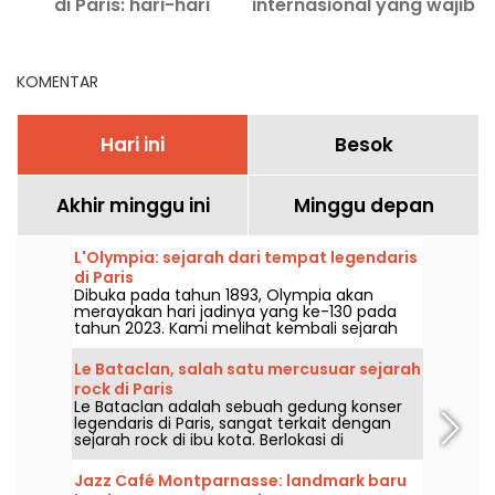
di Paris: hari-hari
internasional yang wajib
terakhir
kamu tonton di tahun
d
2026
KOMENTAR
Hari ini
Besok
Akhir minggu ini
Minggu depan
L'Olympia: sejarah dari tempat legendaris
di Paris
Dibuka pada tahun 1893, Olympia akan
merayakan hari jadinya yang ke-130 pada
tahun 2023. Kami melihat kembali sejarah
tempat konser dan hiburan legendaris di
Paris ini, yang telah menjadi saksi dari orang-
Le Bataclan, salah satu mercusuar sejarah
orang seperti Edith Piaf, Jacques Brel,
rock di Paris
Barbara dan Johnny Hallyday, serta Billie
Le Bataclan adalah sebuah gedung konser
Holiday, The Beatles, dan The Rolling Stones.
legendaris di Paris, sangat terkait dengan
sejarah rock di ibu kota. Berlokasi di
arrondissement ke-11 yang sangat hidup, ia
tetap menjadi ikon utama bagi kancah
Jazz Café Montparnasse: landmark baru
musik Paris.