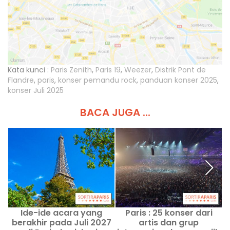
Kata kunci :
Paris Zenith
,
Paris 19
,
Weezer
,
Distrik Pont de
Flandre
,
paris
,
konser pemandu rock
,
panduan konser 2025
,
konser Juli 2025
BACA JUGA ...
Ide-ide acara yang
Paris : 25 konser dari
berakhir pada Juli 2027
artis dan grup