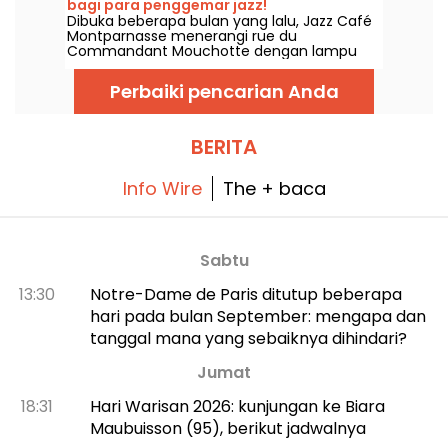
bagi para penggemar jazz!
Dibuka beberapa bulan yang lalu, Jazz Café
Montparnasse menerangi rue du
Commandant Mouchotte dengan lampu
neon berwarna merah terang. Di dalam, jazz
dan makanan enak menanti Anda....
Perbaiki pencarian Anda
BERITA
Info Wire
The + baca
Sabtu
13:30
Notre-Dame de Paris ditutup beberapa
hari pada bulan September: mengapa dan
tanggal mana yang sebaiknya dihindari?
Jumat
18:31
Hari Warisan 2026: kunjungan ke Biara
Maubuisson (95), berikut jadwalnya