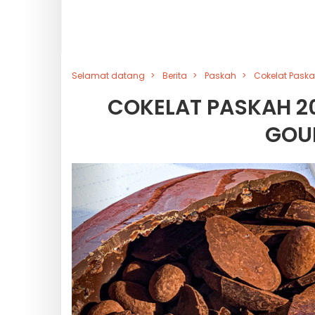
Selamat datang
Berita
Paskah
Cokelat Paskah
COKELAT PASKAH 20
GOUR