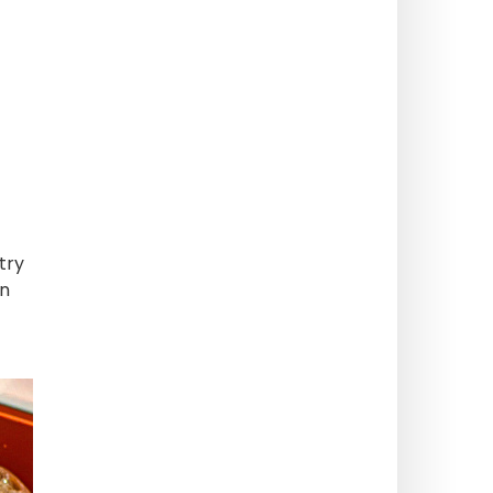
try
an