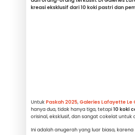
dan orang-orang terkasih. Di Galeries La
kreasi eksklusif dari 10 koki pastri dan 
Untuk
Paskah 2025
,
Galeries Lafayette Le
hanya dua, tidak hanya tiga, tetapi
10 koki 
orisinal, eksklusif, dan sangat cokelat untuk a
Ini adalah anugerah yang luar biasa, karena 