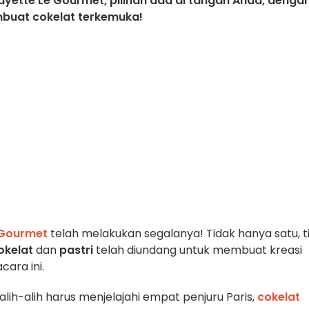
fayette Le Gourmet, pilihan ada di tangan Anda, denga
pembuat cokelat terkemuka!
 Gourmet
telah melakukan segalanya! Tidak hanya satu, t
cokelat
dan
pastri
telah diundang untuk membuat kreasi
cara ini.
alih-alih harus menjelajahi empat penjuru Paris,
cokelat