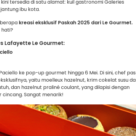
ni tersedia di satu alamat: kuil gastronomi Galeries
jantung ibu kota.
beberapa
kreasi eksklusif Paskah 2025 dari Le Gourmet.
hati?
es Lafayette Le Gourmet:
ciello
ciello ke pop-up gourmet hingga 6 Mei. Di sini, chef pas
klusifnya, yaitu moelleux hazelnut, krim cokelat susu d
tuh, dan hazelnut praliné coulant, yang dilapisi dengan
r cincang. Sangat menarik!