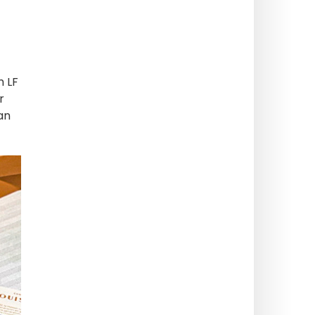
 LF
r
an