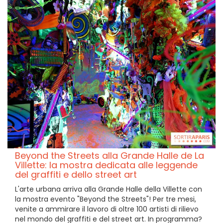
Beyond the Streets alla Grande Halle de La
Villette: la mostra dedicata alle leggende
del graffiti e dello street art
L'arte urbana arriva alla Grande Halle della Villette con
la mostra evento "Beyond the Streets"! Per tre mesi,
venite a ammirare il lavoro di oltre 100 artisti di rilievo
nel mondo del graffiti e del street art. In programma?