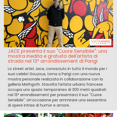
JACE presenta il suo "Cuore Sensibile": una
mostra inedita e gratuita dell'artista di
strada nel 13º arrondissement di Parigi
Lo street artist Jace, conosciuto in tutto il mondo per i
suoi celebri Gouzous, torna a Parigi con una nuova
mostra personale realizzata in collaborazione con la
galleria Mathgoth. Stavolta l’artista urbano francese
occupa uno spazio temporaneo di 300 metri quadrati
nel 13º arrondissement per presentarci il suo "Cuore
Sensibile". Un’occasione per ammirare una sessantina
di opere intrise di humor e amore.