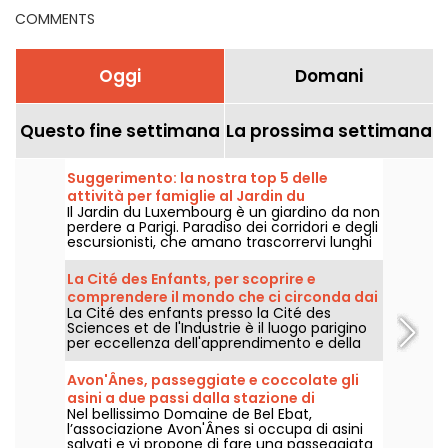
COMMENTS
Oggi
Domani
Questo fine settimana
La prossima settimana
Suggerimento: la nostra top 5 delle
attività per famiglie al Jardin du
Il Jardin du Luxembourg è un giardino da non
Luxembourg
perdere a Parigi. Paradiso dei corridori e degli
escursionisti, che amano trascorrervi lunghi
pomeriggi, è anche il luogo preferito dalle
famiglie, che possono sfogarsi o
La Cité des Enfants, per scoprire e
approfittare delle attività per bambini
comprendere il mondo che ci circonda dai
offerte dal giardino.
La Cité des enfants presso la Cité des
5 ai 10 anni
Sciences et de l'Industrie è il luogo parigino
per eccellenza dell'apprendimento e della
sperimentazione. Per i bambini dai 5 ai 10
anni, i bambini possono scoprire il mondo
Avon'Ânes, passeggiate e coccolate gli
che li circonda utilizzando i cinque sensi.
asini a due passi dalla stazione di
Nel bellissimo Domaine de Bel Ebat,
Fontainebleau-Avon
l’associazione Avon'Ânes si occupa di asini
salvati e vi propone di fare una passeggiata