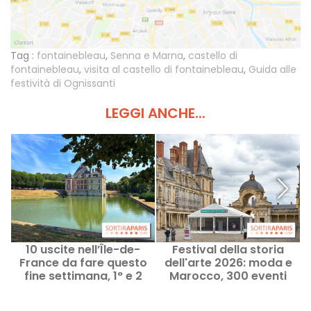
Tag :
fontainebleau
,
Senna e Marna
,
castello di
fontainebleau
,
visita al castello di fontainebleau
,
Guida alle
festività di Ognissanti
LEGGI ANCHE...
10 uscite nell’Île-de-
Festival della storia
France da fare questo
dell'arte 2026: moda e
fine settimana, 1° e 2
Marocco, 300 eventi
g
agosto, a portata di
gratuiti a Fontainebleau
Pass Navigo