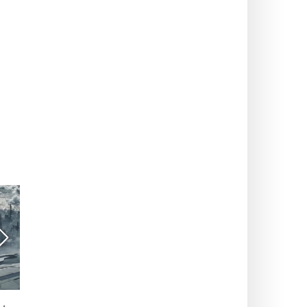
Star Wars - The
The Last of Us, episodio