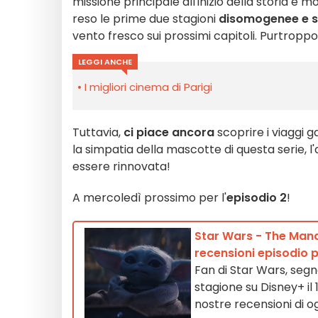
missione principale all'inizio della storia e 
reso le prime due stagioni
disomogenee e s
vento fresco sui prossimi capitoli. Purtrop
LEGGI ANCHE
I migliori cinema di Parigi
Tuttavia,
ci piace ancora
scoprire i viaggi ga
la simpatia della mascotte di questa serie, l
essere rinnovata!
A mercoledì prossimo per l'
episodio 2
!
Star Wars - The Manda
recensioni episodio p
Fan di Star Wars, segn
stagione su Disney+ il 1
nostre recensioni di o