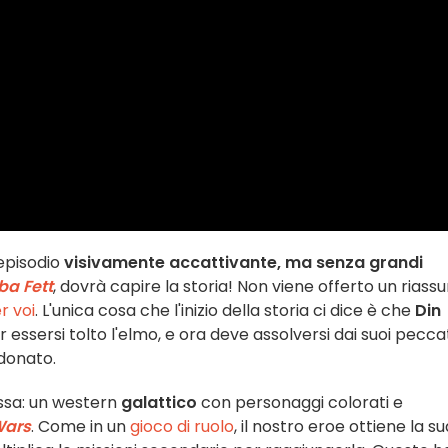
 episodio
visivamente accattivante, ma senza grandi
oba Fett
, dovrà capire la storia! Non viene offerto un riassu
r voi
. L'unica cosa che l'inizio della storia ci dice è che
Din
 essersi tolto l'elmo, e ora deve assolversi dai suoi peccat
donato.
essa: un western
galattico
con personaggi colorati e
Wars
. Come in un
gioco di ruolo
, il nostro eroe ottiene la su