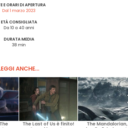
E E ORARI DI APERTURA
Dal 1 marzo 2023
ETÀ CONSIGLIATA
Da 10 a 40 anni
DURATA MEDIA
38 min
LEGGI ANCHE...
 The
The Last of Us è finito!
The Mandalorian,