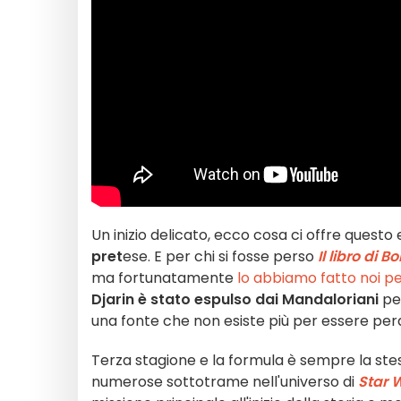
Un inizio delicato, ecco cosa ci offre questo
pret
ese. E per chi si fosse perso
Il libro di B
ma fortunatamente
lo abbiamo fatto noi pe
Djarin è stato espulso dai Mandaloriani
per
una fonte che non esiste più per essere per
Terza stagione e la formula è sempre la st
numerose sottotrame nell'universo di
Star 