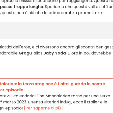
moltiplica le missioni secondarie per raggiungerla. Questo h
pesso troppo lunghe
. Speriamo che questa volta soffi u
po, questo non è ciò che la prima sembra promettere.
lattici dell'eroe, e ci divertono ancora gli scontri ben gesti
'adorabile
Grogu
, alias
Baby Yoda
. D'ora in poi, dovrebbe
lorian: la terza stagione è finita, guarda le nostre
er episodio!
atevi il calendario! The Mandalorian torna per una terza
° marzo 2023. E senza ulteriori indugi, ecco il trailer e le
gni episodio!
[Per saperne di più]