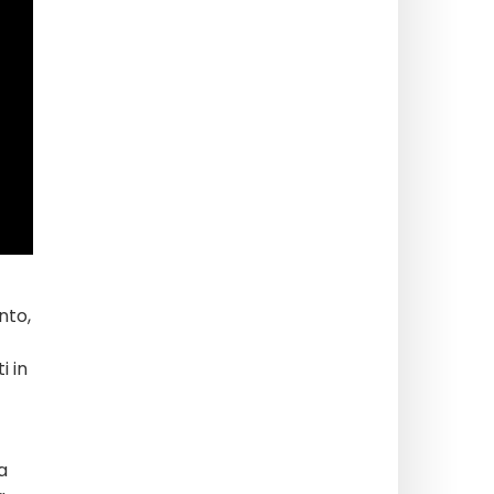
nto,
i in
a