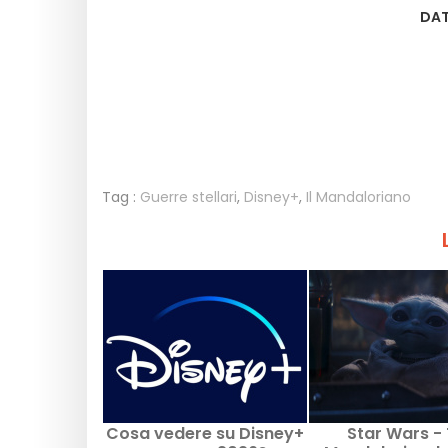
DAT
Tag :
Guerre stellari
,
Disney+
,
Il Mandaloriano
Cosa vedere su Disney+
Star Wars -