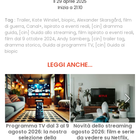
Il 29 aprile 2025
Inizia a 21:10
Tag :
Trailer
,
Kate Winslet
,
biopic
,
Alexander Skarsgård
,
film
di guerra
,
Canal+
,
ispirato a eventi reali
,
[cin] dramma
guida
,
[cin] Guida allo streaming
,
film ispirato a eventi reali
,
film dal 9 ottobre 2024
,
Andy Samberg
,
[cin] trailer tag
,
dramma storico
,
Guida ai programmi TV
,
[cin] Guida ai
biopic
LEGGI ANCHE...
Programma TV dal 3 al 9
Novità dello streaming
F
agosto 2026: la nostra
agosto 2026: film e serie
2
selezione della
da vedere su Netflix,