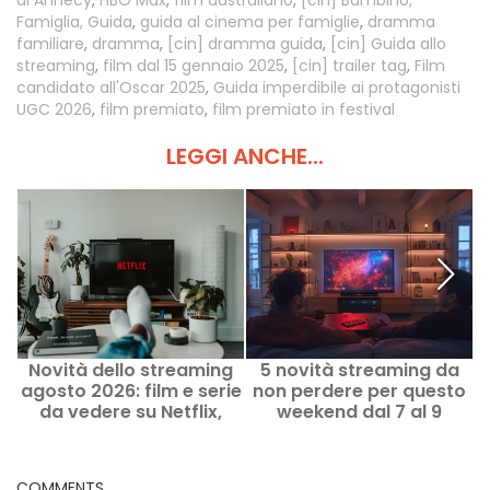
Famiglia, Guida
,
guida al cinema per famiglie
,
dramma
familiare
,
dramma
,
[cin] dramma guida
,
[cin] Guida allo
streaming
,
film dal 15 gennaio 2025
,
[cin] trailer tag
,
Film
candidato all'Oscar 2025
,
Guida imperdibile ai protagonisti
UGC 2026
,
film premiato
,
film premiato in festival
LEGGI ANCHE...
Novità dello streaming
5 novità streaming da
agosto 2026: film e serie
non perdere per questo
da vedere su Netflix,
weekend dal 7 al 9
U
Disney+, Prime Video
agosto 2026
COMMENTS