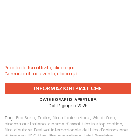
Registra la tua attività, clicca qui
Comunica il tuo evento, clicca qui
INFORMAZIONI PRATICHE
DATE E ORARI DI APERTURA
Dal 17 giugno 2026
Tag :
Eric Bana
,
Trailer
,
film d'animazione
,
Globi d'oro
,
cinema australiano
,
cinema d'essai
,
film in stop motion
,
film d'autore
,
Festival internazionale del film d'animazione
di Annecy
,
HBO Max
,
film australiano
,
[cin] Bambino,