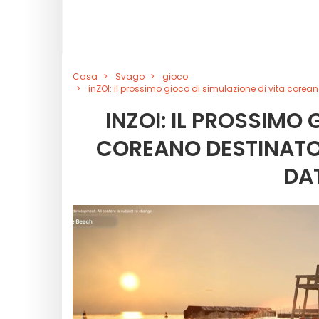
Casa
Svago
gioco
inZOI: il prossimo gioco di simulazione di vita corean
INZOI: IL PROSSIMO 
COREANO DESTINATO 
DAT