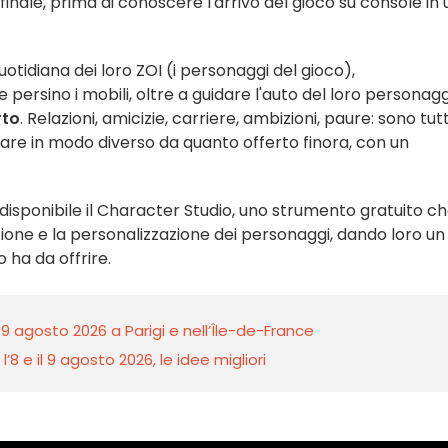
finale, prima di conoscere l'arrivo del gioco su console in
quotidiana dei loro ZOI (i personaggi del gioco),
 e persino i mobili, oltre a guidare l'auto del loro personag
rto
. Relazioni, amicizie, carriere, ambizioni, paure: sono tutt
re in modo diverso da quanto offerto finora, con un
so disponibile il Character Studio, uno strumento gratuito c
ione e la personalizzazione dei personaggi, dando loro un
 ha da offrire.
 9 agosto 2026 a Parigi e nell’Île-de-France
8 e il 9 agosto 2026, le idee migliori