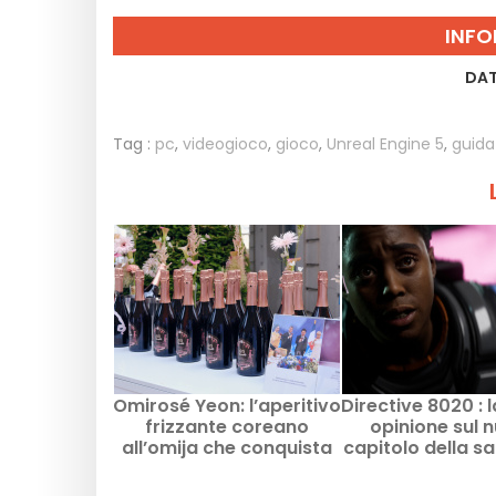
INFO
DAT
Tag :
pc
,
videogioco
,
gioco
,
Unreal Engine 5
,
guida
Omirosé Yeon: l’aperitivo
Directive 8020 : 
frizzante coreano
opinione sul 
all’omija che conquista
capitolo della s
la gastronomia europea
Pictures
secondo La Liste