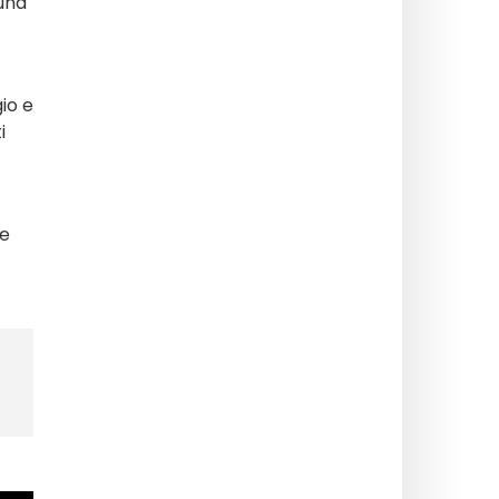
 una
gio e
i
he