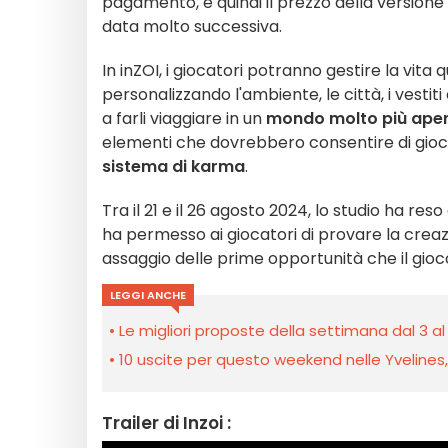
pagamento, e quindi il prezzo della versione 
data molto successiva.
In inZOI, i giocatori potranno gestire la vita 
personalizzando l'ambiente, le città, i vestiti
a farli viaggiare in un
mondo molto più ape
elementi che dovrebbero consentire di gioca
sistema di karma
.
Tra il 21 e il 26 agosto 2024, lo studio ha re
ha permesso ai giocatori di provare la creaz
assaggio delle prime opportunità che il gioco
LEGGI ANCHE
Le migliori proposte della settimana dal 3 al
10 uscite per questo weekend nelle Yvelines, l’
Trailer di Inzoi :