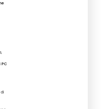
ne
,
i
PC
 di