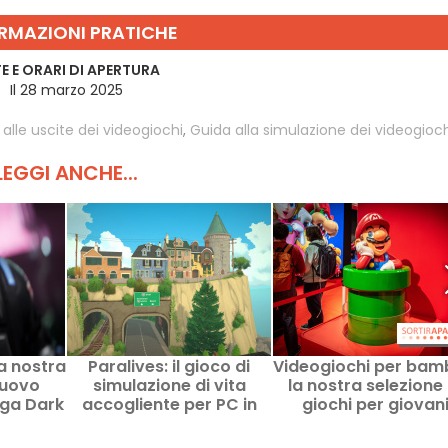
RMAZIONI PRATICHE
E E ORARI DI APERTURA
Il 28 marzo 2025
 alle uscite dei videogiochi
,
Guida alla simulazione dei videogioc
LEGGI ANCHE...
la nostra
Paralives: il gioco di
Videogiochi per bamb
nuovo
simulazione di vita
la nostra selezione 
aga Dark
accogliente per PC in
giochi per giovan
accesso anticipato - la
giocatori
nostra prova