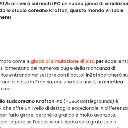
2025 arriverà sui nostri PC un nuovo gioco di simulazio
o dallo studio coreano Krafton, questo mondo virtuale
nere!
rmato come IL
gioco di simulazione di vita
per
eccellenza
i si lamentano dei numerosi bug e della mancanza di
ente entrando nel settore con il botto!
inZoi
sbarcherà su
ll'una di notte in Francia, con uno stile unico, un'
estetica
e mai.
dio sudcoreano Krafton Inc
(PUBG: Battlegrounds) è
5
, che offre un livello di dettaglio eccezionale. A differenza
per farlo girare, perché la grafica è molto avanzata.
er sapere se l'accesso anticipato sarà gratuito o a