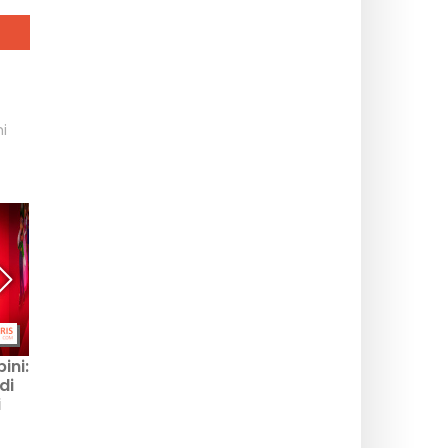
hi
ini:
Videogiochi: le uscite
Un ristorante coreano si
di
imperdibili di settembre
nasconde nel cuore del
i
2026 da suivire
Museo Guimet: Hanok
assolutamente