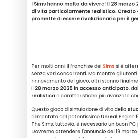
I Sims hanno molto da vivere! Il 28 marzo 
di vita particolarmente realistico. Creat
promette di essere rivoluzionario per il ge
Per molti anni, il franchise dei
Sims
si è affe
senza veri concorrenti. Ma mentre gli utent
rinnovamento del gioco, altri stanno finalm
il
28 marzo 2025
in accesso anticipato
, da
realistica
e caratteristiche più avanzate ch
Questo gioco di simulazione di vita dello
stu
alimentato dal potentissimo
Unreal
Engine
The Sims, tuttavia, è necessario un buon PC 
Dovremo attendere l'annuncio del 19 marzo p