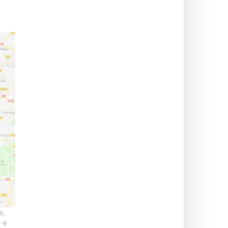
e
,
 e