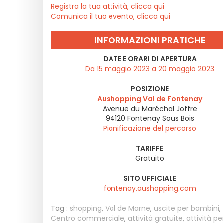
Registra la tua attività, clicca qui
Comunica il tuo evento, clicca qui
INFORMAZIONI PRATICHE
DATE E ORARI DI APERTURA
Da 15 maggio 2023 a 20 maggio 2023
POSIZIONE
Aushopping Val de Fontenay
Avenue du Maréchal Joffre
94120
Fontenay Sous Bois
Pianificazione del percorso
TARIFFE
Gratuito
SITO UFFICIALE
fontenay.aushopping.com
Tag :
shopping
,
Val de Marne
,
uscite per bambini
,
Centro commerciale
,
attività gratuite
,
attività pe