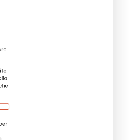
ere
ite
.
alla
 che
per
i