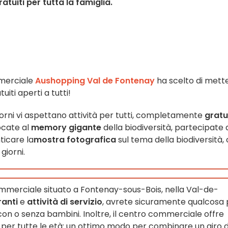
atuiti per tutta la famiglia.
ommerciale
Aushopping Val de Fontenay
ha scelto di mett
uiti aperti a tutti!
orni vi aspettano attività per tutti, completamente
gratu
ocate al
memory gigante
della biodiversità, partecipate 
ticare la
mostra fotografica
sul tema della biodiversità,
giorni.
ommerciale situato a Fontenay-sous-Bois, nella Val-de-
ranti
e
attività di servizio
, avrete sicuramente qualcosa 
, con o senza bambini. Inoltre, il centro commerciale offre
per tutte le età: un ottimo modo per combinare un giro d