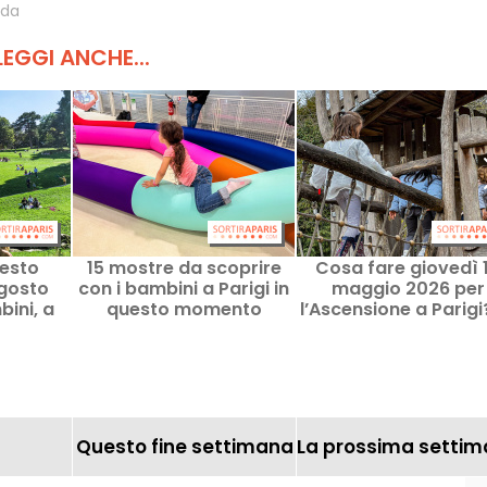
oda
LEGGI ANCHE...
esto
15 mostre da scoprire
Cosa fare giovedì 
gosto
con i bambini a Parigi in
maggio 2026 per
bini, a
questo momento
l’Ascensione a Parigi
le-de-
nostre 10 idee di usc
con i bambini
Questo fine settimana
La prossima setti