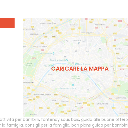
CARICARE LA MAPPA
attività per bambini
,
fontenay sous bois
,
guida alle buone offert
r la famiglia
,
consigli per la famiglia
,
bon plans guida per bambini