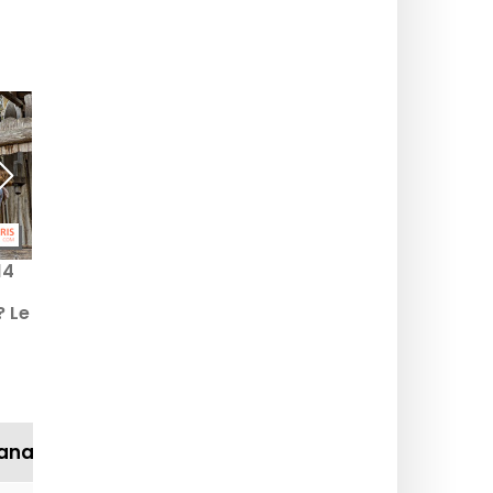
14
Cosa fare coi bambini a
Cosa fare con i bambini
Parigi a settembre
a dicembre 2026? Le
? Le
2026? Le proposte per la
migliori idee family del
ite
famiglia del mese.
mese!
mana