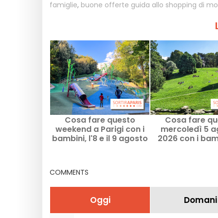
famiglie
,
buone offerte guida allo shopping di m
Cosa fare questo
Cosa fare qu
weekend a Parigi con i
mercoledì 5 a
bambini, l'8 e il 9 agosto
2026 con i bam
2026?
Parigi e nell’Î
France?
COMMENTS
Oggi
Domani