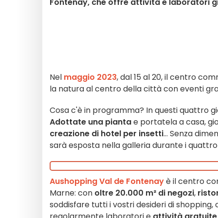
Fontenay, che offre attività e laboratori gr
Nel
maggio 2023
, dal 15 al 20, il centro c
la natura al centro della città con eventi grat
Cosa c'è in programma? In questi quattro gi
Adottate una pianta
e portatela a casa, gi
creazione di hotel per insetti
... Senza dimen
sarà esposta nella galleria durante i quattro 
Aushopping Val de Fontenay
è il centro c
Marne: con
oltre 20.000 m² di negozi
,
risto
soddisfare tutti i vostri desideri di shopping
regolarmente laboratori e
attività gratuite