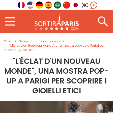
Casa
Svago
Shopping e moda
"L'Éclat d'un Nouveau Monde", una mostra pop-up a Parigi per
scoprire i gioielli etici
"L'ÉCLAT D'UN NOUVEAU
MONDE", UNA MOSTRA POP-
UP A PARIGI PER SCOPRIRE I
GIOIELLI ETICI