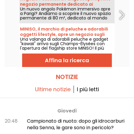
relax, con una nota di nostalgia.
negozio permanente dedicato ai
Un nuovo angolo Pokémon immersivo apre
Pokémon in foto
a Parigi? Andiamo a scoprire il nuovo spazio
permanente di 80 m², dedicato al mondo
delle famose creature, nel negozio Le Coin
des Barons, situato in rue de Rivoli nel 1°
MINISO, il marchio di peluche e adorabili
arrondissement. Dal 28 marzo 2025, questo
oggetti lifestyle, apre un negozio sugli
angolo unico attende collezionisti e
Una valanga di adorabili peluche e gadget
Champs-Élysées
appassionati.
"kawaii" arriva sugli Champs-Élysées con
l'apertura del flagship store MINISO! Il più
grande negozio del marchio lifestyle invita i
fan dei peluche e i collezionisti incalliti a
Affina la ricerca
(ri)scoprire i suoi irresistibili prodotti,
attraverso una vasta gamma di universi e
collaborazioni. Apertura sabato 22 giugno
2024!
NOTIZIE
Ultime notizie
I più letti
Giovedì
20:48
Campionato di nuoto: dopo gli idrocarburi
nella Senna, le gare sono in pericolo?