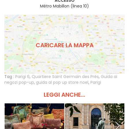
ACCESSO
Métro Mabillon (linea 10)
CARICARE LA MAPPA
Tag :
Parigi 6
,
Quartiere Saint Germain des Prés
,
Guida ai
negozi pop-up
,
guida al pop up store noel
,
Parigi
LEGGI ANCHE...