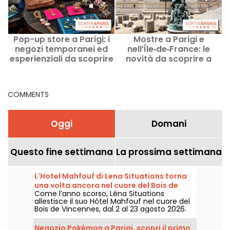
Pop-up store a Parigi: i
Mostre a Parigi e
U
negozi temporanei ed
nell’Île‑de‑France: le
esperienziali da scoprire
novità da scoprire a
in questo momento
marzo 2027
COMMENTS
Oggi
Domani
Questo fine settimana
La prossima settimana
L'Hotel Mahfouf di Lena Situations torna
una volta ancora nel cuore del Bois de
Come l’anno scorso, Léna Situations
Vincennes
allestisce il suo Hôtel Mahfouf nel cuore del
Bois de Vincennes, dal 2 al 23 agosto 2026.
Un angolo rilassato ed estivo, tra vlogs di
agosto, shopping, leccornie vegetariane e
Negozio Pokémon a Parigi, scopri il primo