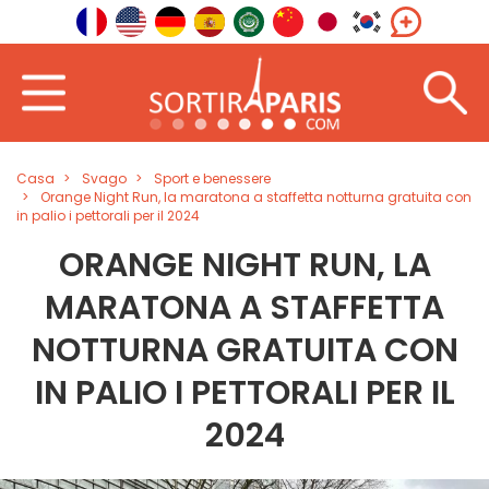
Casa
Svago
Sport e benessere
Orange Night Run, la maratona a staffetta notturna gratuita con
in palio i pettorali per il 2024
ORANGE NIGHT RUN, LA
MARATONA A STAFFETTA
NOTTURNA GRATUITA CON
IN PALIO I PETTORALI PER IL
2024