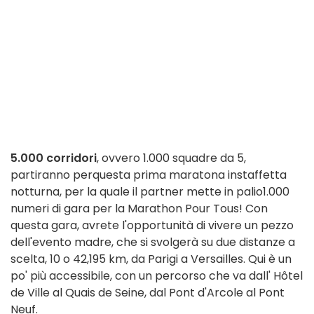
5.000 corridori
, ovvero 1.000 squadre da 5,
parti
ranno per
questa prima maratona
in
staffetta
notturna, per la quale il partner
mette in palio
1.000
numeri di gara per la Marathon Pour Tous! Con
questa gara, avrete l'opportunità di vivere un pezzo
dell'evento madre, che si svolgerà su due distanze a
scelta, 10 o 42,195 km, da Parigi a Versailles. Qui è un
po' più accessibile, con un percorso che va dall'
Hôtel
de
Ville al Quais de Seine, dal Pont d'Arcole al Pont
Neuf
.