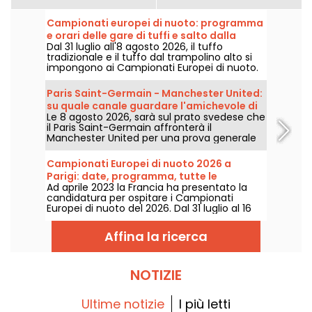
Campionati europei di nuoto: programma
e orari delle gare di tuffi e salto dalla
Dal 31 luglio all'8 agosto 2026, il tuffo
piattaforma
tradizionale e il tuffo dal trampolino alto si
impongono ai Campionati Europei di nuoto.
Tra la piscina olimpica di Saint-Denis e lo
scenario naturale della Senna, i migliori
Paris Saint-Germain - Manchester United:
tuffatori del continente si lanceranno in
su quale canale guardare l'amichevole di
acrobazie mozzafiato.
Le 8 agosto 2026, sarà sul prato svedese che
pre-stagione?
il Paris Saint-Germain affronterà il
Manchester United per una prova generale
in vista della nuova stagione. Una sfida
storica e un duello di prestigio dopo la
Campionati Europei di nuoto 2026 a
Coppa del Mondo di calcio. Su quale canale
Parigi: date, programma, tutte le
seguire i due incontri amichevoli?
Ad aprile 2023 la Francia ha presentato la
informazioni sulla competizione
candidatura per ospitare i Campionati
Europei di nuoto del 2026. Dal 31 luglio al 16
agosto, il Centro Acquatico Olimpico vi
aspetta per sostenere i nostri nuotatori.
Affina la ricerca
Ecco tutte le informazioni da conoscere
sulla competizione e sulle prove!
NOTIZIE
Ultime notizie
I più letti