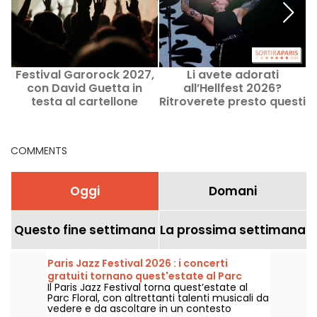
Festival Garorock 2027,
Li avete adorati
con David Guetta in
all’Hellfest 2026?
c
testa al cartellone
Ritroverete presto questi
gruppi in concerto a
Parigi.
COMMENTS
Oggi
Domani
Questo fine settimana
La prossima settimana
Paris Jazz Festival 2026 : i concerti
gratuiti tornano quest'estate al Parc
Il Paris Jazz Festival torna quest’estate al
Floral, ecco il programma
Parc Floral, con altrettanti talenti musicali da
vedere e da ascoltare in un contesto