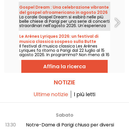
bucolico. Ecco il programma dei concerti
gratuiti da scoprire dal 24 giugno al 6
Gospel Dream : Una celebrazione vibrante
settembre 2026!
del gospel afroamericano in agosto 2026
La corale Gospel Dream si esibirà nelle più
a Parigi
belle chiese di Parigi per una serie di concerti
straordinari nell'agosto 2026. Un'esperienza
musicale unica che celebra la speranza,
l'unità e la resilienza attraverso i canti
Le Arènes Lyriques 2026: un festival di
autentici della Chiesa afroamericana.
musica classica sospeso sulla Butte
Il festival di musica classica Les Arènes
Montmartre
Lyriques fa ritorno a Parigi dal 22 luglio al 15
agosto 2026. In programma? Non meno di 16
concerti organizzati nelle Arènes di
Montmartre, una cornice idilliaca per
Affina la ricerca
ascoltare i grandi classici.
NOTIZIE
Ultime notizie
I più letti
Sabato
13:30
Notre-Dame di Parigi chiusa per diversi