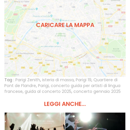
CARICARE LA MAPPA
Tag :
Parigi Zenith
,
isteria di massa
,
Parigi 19
,
Quartiere di
Pont de Flandre
,
Parigi
,
concerto guida per artisti di lingua
francese
,
guida al concerto 2025
,
concerto gennaio 2025
LEGGI ANCHE...