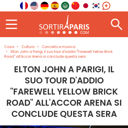
Casa
Cultura
Concerto e musica
Elton John a Parigi, il suo tour d'addio "Farewell Yellow Brick
Road" all'Accor Arena si conclude questa sera
ELTON JOHN A PARIGI, IL
SUO TOUR D'ADDIO
"FAREWELL YELLOW BRICK
ROAD" ALL'ACCOR ARENA SI
CONCLUDE QUESTA SERA