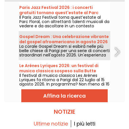
Paris Jazz Festival 2026 : i concerti
gratuiti tornano quest'estate al Parc
Il Paris Jazz Festival torna quest’estate al
Floral, ecco il programma
Parc Floral, con altrettanti talenti musicali da
vedere e da ascoltare in un contesto
bucolico. Ecco il programma dei concerti
gratuiti da scoprire dal 24 giugno al 6
Gospel Dream : Una celebrazione vibrante
settembre 2026!
del gospel afroamericano in agosto 2026
La corale Gospel Dream si esibirà nelle più
a Parigi
belle chiese di Parigi per una serie di concerti
straordinari nell'agosto 2026. Un'esperienza
musicale unica che celebra la speranza,
l'unità e la resilienza attraverso i canti
Le Arènes Lyriques 2026: un festival di
autentici della Chiesa afroamericana.
musica classica sospeso sulla Butte
Il festival di musica classica Les Arènes
Montmartre
Lyriques fa ritorno a Parigi dal 22 luglio al 15
agosto 2026. In programma? Non meno di 16
concerti organizzati nelle Arènes di
Montmartre, una cornice idilliaca per
Affina la ricerca
ascoltare i grandi classici.
NOTIZIE
Ultime notizie
I più letti