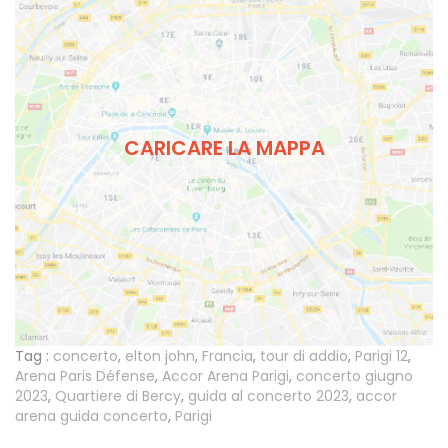
CARICARE LA MAPPA
Tag :
concerto
,
elton john
,
Francia
,
tour di addio
,
Parigi 12
,
Arena Paris Défense
,
Accor Arena Parigi
,
concerto giugno
2023
,
Quartiere di Bercy
,
guida al concerto 2023
,
accor
arena guida concerto
,
Parigi