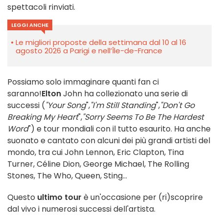
spettacoli rinviati.
LEGGI ANCHE
Le migliori proposte della settimana dal 10 al 16
agosto 2026 a Parigi e nell’Île-de-France
Possiamo solo immaginare quanti fan ci
saranno!
Elton
John ha collezionato una serie di
successi (
"Your Song
",
"I'm Still Standing
",
"Don't Go
Breaking My Heart
",
"Sorry Seems To Be The Hardest
Word
") e tour mondiali con il tutto esaurito. Ha anche
suonato e cantato con alcuni dei più grandi artisti del
mondo, tra cui John Lennon, Eric Clapton, Tina
Turner, Céline Dion, George Michael, The Rolling
Stones, The Who, Queen, Sting...
Questo
ultimo tour
è un'occasione per (ri)scoprire
dal vivo i numerosi successi dell'artista.