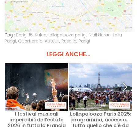
Tag :
Parigi 16
,
Kaleo
,
lollapalooza parigi
,
Niall Horan
,
Lolla
Parigi
,
Quartiere di Auteuil
,
Rosalía
,
Parigi
LEGGI ANCHE...
I festival musicali
Lollapalooza Paris 2025:
L
imperdibili dell'estate
programma, accesso...
2026 in tutta la Francia
tutto quello che c'è da
K
sapere sul festival di