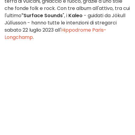
terra di vulcani, ghiaccio e fuoco, grazie a uno stile
che fonde folk e rock. Con tre album all'attivo, tra cui
l'ultimo
"Surface Sounds
", i
Kaleo
- guidati da Jökull
Júlíusson - hanno tutte le intenzioni di stregarci
sabato 22 luglio 2023 all'
Hippodrome Paris-
Longchamp
.