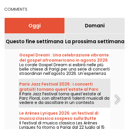
Parigi
COMMENTS
Oggi
Domani
Questo fine settimana
La prossima settimana
Gospel Dream : Una celebrazione vibrante
del gospel afroamericano in agosto 2026
La corale Gospel Dream si esibirà nelle più
a Parigi
belle chiese di Parigi per una serie di concerti
straordinari nell'agosto 2026. Un'esperienza
musicale unica che celebra la speranza,
l'unità e la resilienza attraverso i canti
Paris Jazz Festival 2026 : i concerti
autentici della Chiesa afroamericana.
gratuiti tornano quest'estate al Parc
Il Paris Jazz Festival torna quest’estate al
Floral, ecco il programma
Parc Floral, con altrettanti talenti musicali da
vedere e da ascoltare in un contesto
bucolico. Ecco il programma dei concerti
gratuiti da scoprire dal 24 giugno al 6
Le Arènes Lyriques 2026: un festival di
settembre 2026!
musica classica sospeso sulla Butte
Il festival di musica classica Les Arènes
Montmartre
Lyriques fa ritorno a Parigi dal 22 luglio al 15