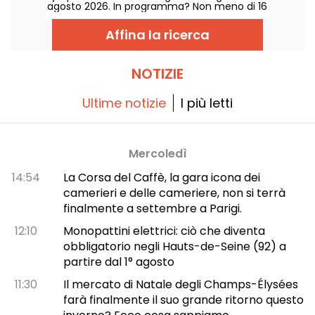
agosto 2026. In programma? Non meno di 16
concerti organizzati nelle Arènes di
Montmartre, una cornice idilliaca per
Affina la ricerca
ascoltare i grandi classici.
NOTIZIE
Ultime notizie
I più letti
Mercoledì
14:54
La Corsa del Caffè, la gara icona dei
camerieri e delle cameriere, non si terrà
finalmente a settembre a Parigi.
12:10
Monopattini elettrici: ciò che diventa
obbligatorio negli Hauts-de-Seine (92) a
partire dal 1° agosto
11:30
Il mercato di Natale degli Champs-Élysées
farà finalmente il suo grande ritorno questo