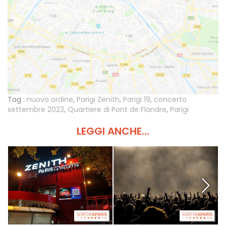
Tag :
nuovo ordine
,
Parigi Zenith
,
Parigi 19
,
concerto
settembre 2023
,
Quartiere di Pont de Flandre
,
Parigi
LEGGI ANCHE...