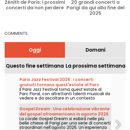
Zénith de Paris: i prossimi
20 grandi concerti a
concerti da non perdere
Parigi da qui alla fine del
2025
COMMENTS
Oggi
Domani
Questo fine settimana
La prossima settimana
Paris Jazz Festival 2026 : i concerti
gratuiti tornano quest'estate al Parc
Il Paris Jazz Festival torna quest’estate al
Floral, ecco il programma
Parc Floral, con altrettanti talenti musicali da
vedere e da ascoltare in un contesto
bucolico. Ecco il programma dei concerti
gratuiti da scoprire dal 24 giugno al 6
Gospel Dream : Una celebrazione vibrante
settembre 2026!
del gospel afroamericano in agosto 2026
La corale Gospel Dream si esibirà nelle più
a Parigi
belle chiese di Parigi per una serie di concerti
straordinari nell'agosto 2026. Un'esperienza