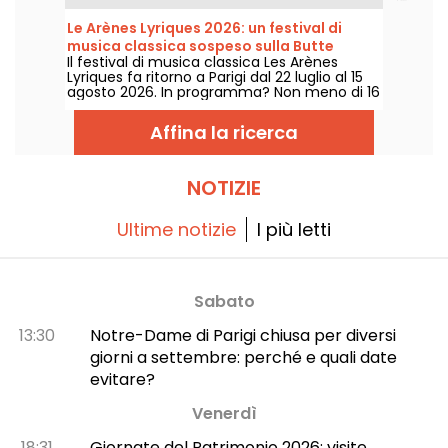
musicale unica che celebra la speranza,
l'unità e la resilienza attraverso i canti
Le Arènes Lyriques 2026: un festival di
autentici della Chiesa afroamericana.
musica classica sospeso sulla Butte
Il festival di musica classica Les Arènes
Montmartre
Lyriques fa ritorno a Parigi dal 22 luglio al 15
agosto 2026. In programma? Non meno di 16
concerti organizzati nelle Arènes di
Montmartre, una cornice idilliaca per
Affina la ricerca
ascoltare i grandi classici.
NOTIZIE
Ultime notizie
I più letti
Sabato
13:30
Notre-Dame di Parigi chiusa per diversi
giorni a settembre: perché e quali date
evitare?
Venerdì
18:31
Giornate del Patrimonio 2026: visite