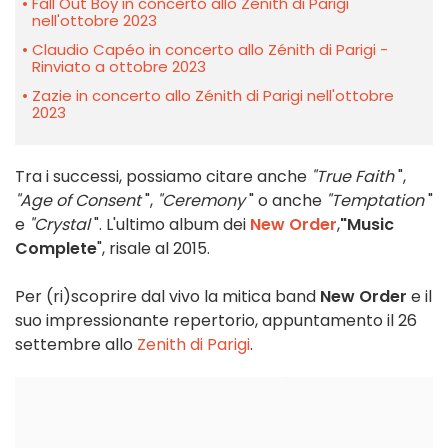
Fall Out Boy in concerto allo Zenith di Parigi
nell'ottobre 2023
Claudio Capéo in concerto allo Zénith di Parigi -
Rinviato a ottobre 2023
Zazie in concerto allo Zénith di Parigi nell'ottobre
2023
Tra i successi, possiamo citare anche
"True Faith
",
"Age of Consent
",
"Ceremony
" o anche
"Temptation
"
e
"Crystal
". L'ultimo album dei
New Order
,
"Music
Complete
", risale al 2015.
Per (ri)scoprire dal vivo la mitica band
New Order
e il
suo impressionante repertorio, appuntamento il 26
settembre allo
Zenith di Parigi
.