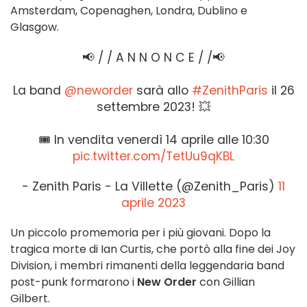
Amsterdam, Copenaghen, Londra, Dublino e
Glasgow.
📢 / / A N N O N C E / /📢
La band
@neworder
sarà allo
#ZenithParis
il 26
settembre 2023! 💥
🎟 In vendita venerdì 14 aprile alle 10:30
pic.twitter.com/TetUu9qKBL
- Zenith Paris - La Villette (@Zenith_Paris)
11
aprile 2023
Un piccolo promemoria per i più giovani. Dopo la
tragica morte di Ian Curtis, che portò alla fine dei Joy
Division, i membri rimanenti della leggendaria band
post-punk formarono i
New Order
con Gillian
Gilbert.