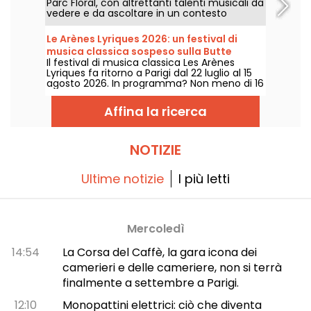
Parc Floral, con altrettanti talenti musicali da
vedere e da ascoltare in un contesto
bucolico. Ecco il programma dei concerti
gratuiti da scoprire dal 24 giugno al 6
Le Arènes Lyriques 2026: un festival di
settembre 2026!
musica classica sospeso sulla Butte
Il festival di musica classica Les Arènes
Montmartre
Lyriques fa ritorno a Parigi dal 22 luglio al 15
agosto 2026. In programma? Non meno di 16
concerti organizzati nelle Arènes di
Montmartre, una cornice idilliaca per
Affina la ricerca
ascoltare i grandi classici.
NOTIZIE
Ultime notizie
I più letti
Mercoledì
14:54
La Corsa del Caffè, la gara icona dei
camerieri e delle cameriere, non si terrà
finalmente a settembre a Parigi.
12:10
Monopattini elettrici: ciò che diventa