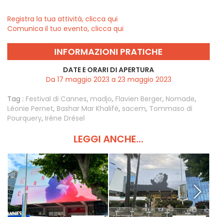
Registra la tua attività, clicca qui
Comunica il tuo evento, clicca qui
INFORMAZIONI PRATICHE
DATE E ORARI DI APERTURA
Da 17 maggio 2023 a 23 maggio 2023
Tag :
Festival di Cannes
,
madjo
,
Flavien Berger
,
Nomade
,
Léonie Pernet
,
Bashar Mar Khalifé
,
sacem
,
Tommaso di
Pourquery
,
Irène Drésel
LEGGI ANCHE...