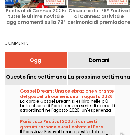
Festival di Cannes 2026:
Chiusura del 76° Festival
tutte le ultime novità e
di Cannes: attività e
aggiornamenti sulla 79ª
cerimonia di premiazione
edizione
sabato 27 maggio 2023
COMMENTS
Oggi
Domani
Questo fine settimana
La prossima settimana
Gospel Dream : Una celebrazione vibrante
del gospel afroamericano in agosto 2026
La corale Gospel Dream si esibirà nelle più
a Parigi
belle chiese di Parigi per una serie di concerti
straordinari nell'agosto 2026. Un'esperienza
musicale unica che celebra la speranza,
l'unità e la resilienza attraverso i canti
Paris Jazz Festival 2026 : i concerti
autentici della Chiesa afroamericana.
gratuiti tornano quest'estate al Parc
Il Paris Jazz Festival torna quest’estate al
Floral, ecco il programma