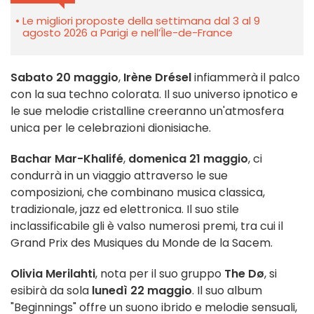
Le migliori proposte della settimana dal 3 al 9
agosto 2026 a Parigi e nell’Île-de-France
Sabato 20 maggio
,
Irène Drésel
infiammerà il palco
con la sua techno colorata. Il suo universo ipnotico e
le sue melodie cristalline creeranno un'atmosfera
unica per le celebrazioni dionisiache.
Bachar Mar-Khalifé
,
domenica 21 maggio
, ci
condurrà in un viaggio attraverso le sue
composizioni, che combinano musica classica,
tradizionale, jazz ed elettronica. Il suo stile
inclassificabile gli è valso numerosi premi, tra cui il
Grand Prix des Musiques du Monde de la Sacem.
Olivia Merilahti
, nota per il suo gruppo
The Dø
, si
esibirà da sola
lunedì 22 maggio
. Il suo album
"Beginnings" offre un suono ibrido e melodie sensuali,