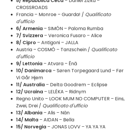
5/ Repubblica Ceca
– Daniel Zizka –
CROSSROADS
Francia – Monroe – Guarda! /
Qualificato
d'ufficio
6/ Armenia
– SIMÓN – Paloma Rumba
7/ Svizzera
– Veronica Fusaro – Alice
8/ Cipro
– Antigoni – JALLA
Austria – COSMÓ – Tanzschein /
Qualificato
d'ufficio
9/ Lettonia
– Atvara – Ēnā
10/ Danimarca
– Søren Torpegaard Lund – Før
Vi Går Hjem
11/ Australia
– Delta Goodrem – Eclipse
12/ Ucraina
– LELÉKA – Ridnym
Regno Unito – LOOK MUM NO COMPUTER – Eins,
Zwei, Drei /
Qualificato d'ufficio
13/ Albania
– Alis – Nân
14/ Malta
– AIDAN – Bella
15/ Norvegia
– JONAS LOVV – YA YA YA