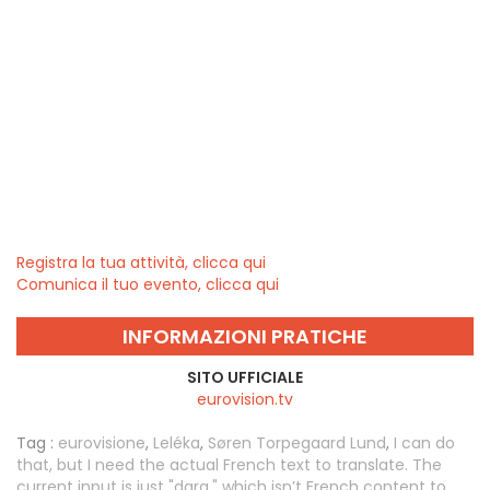
Registra la tua attività, clicca qui
Comunica il tuo evento, clicca qui
INFORMAZIONI PRATICHE
SITO UFFICIALE
eurovision.tv
Tag :
eurovisione
,
Leléka
,
Søren Torpegaard Lund
,
I can do
that, but I need the actual French text to translate. The
current input is just "dara," which isn’t French content to