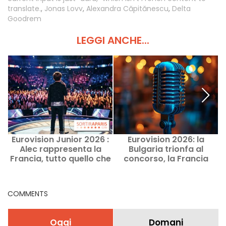
translate.
,
Jonas Lovv
,
Alexandra Căpitănescu
,
Delta
Goodrem
LEGGI ANCHE...
Eurovision Junior 2026 :
Eurovision 2026: la
Alec rappresenta la
Bulgaria trionfa al
Francia, tutto quello che
concorso, la Francia
c'è da sapere
termina all'11° posto, la
classifica completa
COMMENTS
Oggi
Domani