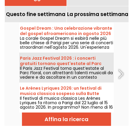
Questo fine settimana
La prossima settimana
Gospel Dream : Una celebrazione vibrante
del gospel afroamericano in agosto 2026
La corale Gospel Dream si esibirà nelle più
a Parigi
belle chiese di Parigi per una serie di concerti
straordinari nell'agosto 2026. Un'esperienza
musicale unica che celebra la speranza,
l'unità e la resilienza attraverso i canti
Paris Jazz Festival 2026 : i concerti
autentici della Chiesa afroamericana.
gratuiti tornano quest'estate al Parc
Il Paris Jazz Festival torna quest’estate al
Floral, ecco il programma
Parc Floral, con altrettanti talenti musicali da
vedere e da ascoltare in un contesto
bucolico. Ecco il programma dei concerti
gratuiti da scoprire dal 24 giugno al 6
Le Arènes Lyriques 2026: un festival di
settembre 2026!
musica classica sospeso sulla Butte
Il festival di musica classica Les Arènes
Montmartre
Lyriques fa ritorno a Parigi dal 22 luglio al 15
agosto 2026. In programma? Non meno di 16
concerti organizzati nelle Arènes di
Montmartre, una cornice idilliaca per
Affina la ricerca
ascoltare i grandi classici.