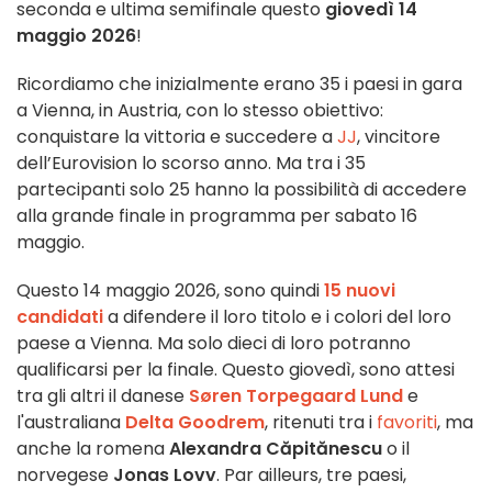
seconda e ultima semifinale questo
giovedì 14
maggio 2026
!
Ricordiamo che inizialmente erano 35 i paesi in gara
a Vienna, in Austria, con lo stesso obiettivo:
conquistare la vittoria e succedere a
JJ
, vincitore
dell’Eurovision lo scorso anno. Ma tra i 35
partecipanti solo 25 hanno la possibilità di accedere
alla grande finale in programma per sabato 16
maggio.
Questo 14 maggio 2026, sono quindi
15 nuovi
candidati
a difendere il loro titolo e i colori del loro
paese a Vienna. Ma solo dieci di loro potranno
qualificarsi per la finale. Questo giovedì, sono attesi
tra gli altri il danese
Søren Torpegaard Lund
e
l'australiana
Delta Goodrem
, ritenuti tra i
favoriti
, ma
anche la romena
Alexandra Căpitănescu
o il
norvegese
Jonas Lovv
. Par ailleurs, tre paesi,