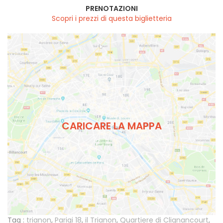
PRENOTAZIONI
Scopri i prezzi di questa biglietteria
CARICARE LA MAPPA
Tag :
trianon
,
Parigi 18
,
il Trianon
,
Quartiere di Clignancourt
,