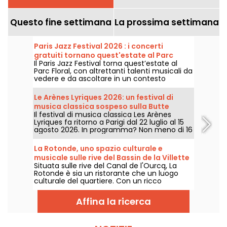
Questo fine settimana
La prossima settimana
Paris Jazz Festival 2026 : i concerti
gratuiti tornano quest'estate al Parc
Il Paris Jazz Festival torna quest’estate al
Floral, ecco il programma
Parc Floral, con altrettanti talenti musicali da
vedere e da ascoltare in un contesto
bucolico. Ecco il programma dei concerti
gratuiti da scoprire dal 24 giugno al 6
Le Arènes Lyriques 2026: un festival di
settembre 2026!
musica classica sospeso sulla Butte
Il festival di musica classica Les Arènes
Montmartre
Lyriques fa ritorno a Parigi dal 22 luglio al 15
agosto 2026. In programma? Non meno di 16
concerti organizzati nelle Arènes di
Montmartre, una cornice idilliaca per
La Rotonde, uno spazio culturale e
ascoltare i grandi classici.
musicale sulle rive del Bassin de la Villette
Situata sulle rive del Canal de l'Ourcq, La
Rotonde è sia un ristorante che un luogo
culturale del quartiere. Con un ricco
programma di serate, eventi all'aperto e altri
eventi conviviali, è uno dei luoghi da
Affina la ricerca
frequentare sulle rive del Bassin de la Villette.