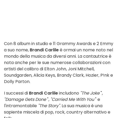
Con 8 album in studio e 11 Grammy Awards e 2 Emmy
a suo nome,
Brandi Carlile
è ormai un nome noto nel
mondo della musica da diversi anni. La cantautrice è
nota anche per le sue numerose collaborazioni con
artisti del calibro di Elton John, Joni Mitchell,
Soundgarden, Alicia Keys, Brandy Clark, Hozier, P!nk e
Dolly Parton.
I successi di
Brandi Carlile
includono
"The Joke
",
"Damage Gets Done
",
"Carried Me With You
" e
l'intramontabile
"The Story"
. La sua musica è una
sapiente miscela di pop, rock, country alternativo e