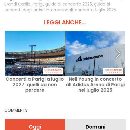
Brandi Carlile
,
Parigi
,
guida al concerto 2025
,
guida ai
concerti degli artisti internazionali
,
concerto luglio 2025
LEGGI ANCHE...
Concerti a Parigi a luglio
Neil Young in concerto
G
2027: quelli da non
all'Adidas Arena di Parigi
perdere
nel luglio 2025
a
COMMENTS
Oggi
Domani