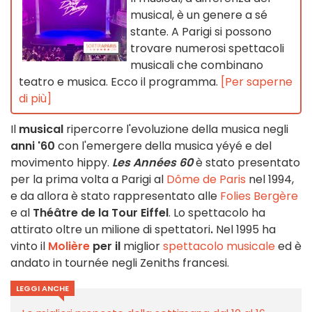
musical, è un genere a sé
stante. A Parigi si possono
trovare numerosi spettacoli
musicali che combinano
teatro e musica. Ecco il programma.
[Per saperne
di più]
Il
musical
ripercorre l'evoluzione della musica negli
anni '60
con l'emergere della musica yéyé e del
movimento hippy.
Les Années 60
è stato presentato
per la prima volta a Parigi al
Dôme de Paris
nel 1994,
e da allora è stato rappresentato alle
Folies Bergère
e al
Théâtre de la Tour Eiffel
. Lo spettacolo ha
attirato oltre un milione di spettatori
.
Nel 1995 ha
vinto il
Molière
per il
miglior
spettacolo musicale
ed è
andato in tournée negli Zeniths francesi.
LEGGI ANCHE