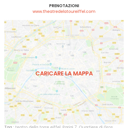
PRENOTAZIONI
www.theatredelatoureiffel.com
CARICARE LA MAPPA
Tag :
teatro della torre eiffel
,
Parigi 7
,
Quartiere di Gros