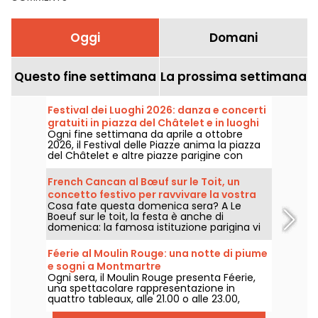
Oggi
Domani
Questo fine settimana
La prossima settimana
Festival dei Luoghi 2026: danza e concerti
gratuiti in piazza del Châtelet e in luoghi
Ogni fine settimana da aprile a ottobre
diversi a Parigi
2026, il Festival delle Piazze anima la piazza
del Châtelet e altre piazze parigine con
laboratori di danza, concerti e performance
completamente gratuiti proposti dal
French Cancan al Bœuf sur le Toit, un
Théâtre de la Ville.
concetto festivo per ravvivare la vostra
Cosa fate questa domenica sera? A Le
domenica sera
Boeuf sur le toit, la festa è anche di
domenica: la famosa istituzione parigina vi
invita a godervi una serata di cancan
francese con una cena e uno spettacolo nel
Féerie al Moulin Rouge: una notte di piume
cuore del suo ambiente Art Déco.
e sogni a Montmartre
Ogni sera, il Moulin Rouge presenta Féerie,
una spettacolare rappresentazione in
quattro tableaux, alle 21.00 o alle 23.00,
preceduta o meno da una cena creata dallo