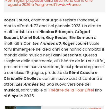
Le migliori proposte della settimana dal 10 al 16
agosto 2026 a Parigi e nell’Île-de-France
Roger Louret
, drammaturgo e regista francese, è
morto all'età di 72 anni nel gennaio 2023. Ha diretto
molti artisti tra cui
Nicolas Briançon, Grégori
Baquet, Muriel Robin, Guy Bedos, Elie Semoun
e
molti altri. Con
Les Années 60,
Roger Louret
vuole
farvi immergere nei dieci anni che hanno cambiato il
mondo della musica negli
anni Sessanta
. Questa
stagione dello spettacolo, al Théâtre de la Tour Eiffel,
presenta una nuova versione, la cui prima stagione si
è conclusa l'8 giugno, prodotta da
Rémi Caccia e
Christelle Chollet
e con un nuovo cast di cantanti e
attori.
Les Années 60,
una
nuova versione del
musical
, sarà visibile al
Théâtre de la Tour Eiffel
fino
al
6 aprile 2025
.