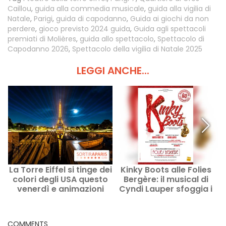
Caillou
,
guida alla commedia musicale
,
guida alla vigilia di
Natale
,
Parigi
,
guida di capodanno
,
Guida ai giochi da non
perdere
,
gioco previsto 2024 guida
,
Guida agli spettacoli
premiati di Molières
,
guida allo spettacolo
,
Spettacolo di
Capodanno 2026
,
Spettacolo della vigilia di Natale 2025
LEGGI ANCHE...
La Torre Eiffel si tinge dei
Kinky Boots alle Folies
colori degli USA questo
Bergère: il musical di
u
venerdì e animazioni
Cyndi Lauper sfoggia i
gratuite nel weekend
suoi stivali a Parigi
COMMENTS