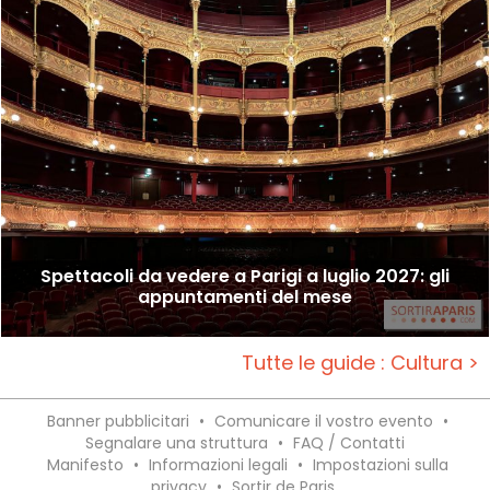
Spettacoli da vedere a Parigi a luglio 2027: gli
appuntamenti del mese
Tutte le guide : Cultura >
Banner pubblicitari
•
Comunicare il vostro evento
•
Segnalare una struttura
•
FAQ / Contatti
Manifesto
•
Informazioni legali
•
Impostazioni sulla
privacy
•
Sortir de Paris