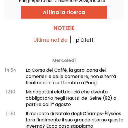
Parigi. Aperto dal 17 dicembre 2025, il locale
offre cene bistronomiche, spettacoli
coreografici e feste après-spectacle
Affina la ricerca
all'insegna del divertimento, tutto avvolto in
un’atmosfera soft e sofisticata studiata per
vivere un’esperienza notturna
contemporanea. Siete pronti a uscire dagli
NOTIZIE
schemi?
Ultime notizie
I più letti
Mercoledì
14:54
La Corsa del Caffè, la gara icona dei
camerieri e delle cameriere, non si terrà
finalmente a settembre a Parigi.
12:10
Monopattini elettrici: ciò che diventa
obbligatorio negli Hauts-de-Seine (92) a
partire dal 1° agosto
11:30
Il mercato di Natale degli Champs-Élysées
farà finalmente il suo grande ritorno questo
inverno? Ecco cosa sappiamo