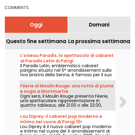
COMMENTS
Oggi
Domani
Questo fine settimana
La prossima settimana
L'oiseau Paradis, lo spettacolo di cabaret
al Paradis Latin di Parigi
Il Paradis Latin, emblematico cabaret
parigino situato nel 5° arrondissement sulla
riva sinistra della Senna, è famoso per il suo
spettacolo di revue, che si svolge ogni sera
in un ambiente lussuoso e in un'atmosfera
Féerie al Moulin Rouge: una notte di piume
festosa. La revue rappresentata qui è
e sogni a Montmartre
sempre "L'Oiseau Paradis", uno spettacolo di
Ogni sera, il Moulin Rouge presenta Féerie,
Kamel Ouali. Dièse e Solen Shawen
una spettacolare rappresentazione in
conducono lo spettacolo.
quattro tableaux, alle 21.00 o alle 23.00,
preceduta o meno da una cena creata dallo
chef.
Lou Diprey: il cabaret pop moderno e
intimo nel cuore di Parigi 10ᵉ
Lou Diprey è il nuovo cabaret pop moderno
e intimo nel cuore del X arrondissement di