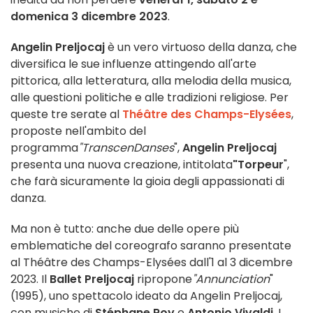
domenica 3 dicembre 2023
.
Angelin Preljocaj
è un vero virtuoso della danza, che
diversifica le sue influenze attingendo all'arte
pittorica, alla letteratura, alla melodia della musica,
alle questioni politiche e alle tradizioni religiose. Per
queste tre serate al
Théâtre des Champs-Elysées
,
proposte nell'ambito del
programma
"TranscenDanses
",
Angelin Preljocaj
presenta una nuova creazione, intitolata
"Torpeur
",
che farà sicuramente la gioia degli appassionati di
danza.
Ma non è tutto: anche due delle opere più
emblematiche del coreografo saranno presentate
al Théâtre des Champs-Elysées dall'1 al 3 dicembre
2023. Il
Ballet Preljocaj
ripropone
"Annunciation
"
(1995), uno spettacolo ideato da Angelin Preljocaj,
con musiche di
Stéphane Roy
e
Antonio Vivaldi
. I