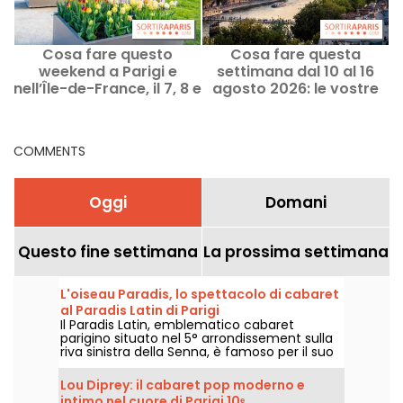
Cosa fare questo
Cosa fare questa
weekend a Parigi e
settimana dal 10 al 16
nell’Île-de-France, il 7, 8 e
agosto 2026: le vostre
9 agosto 2026
uscite per una settimana
piena a Parigi
COMMENTS
Oggi
Domani
Questo fine settimana
La prossima settimana
L'oiseau Paradis, lo spettacolo di cabaret
al Paradis Latin di Parigi
Il Paradis Latin, emblematico cabaret
parigino situato nel 5° arrondissement sulla
riva sinistra della Senna, è famoso per il suo
spettacolo di revue, che si svolge ogni sera
in un ambiente lussuoso e in un'atmosfera
Lou Diprey: il cabaret pop moderno e
festosa. La revue rappresentata qui è
intimo nel cuore di Parigi 10ᵉ