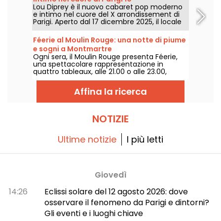
sempre "L'Oiseau Paradis", uno spettacolo di
Lou Diprey è il nuovo cabaret pop moderno
Kamel Ouali. Dièse e Solen Shawen
e intimo nel cuore del X arrondissement di
conducono lo spettacolo.
Parigi. Aperto dal 17 dicembre 2025, il locale
offre cene bistronomiche, spettacoli
coreografici e feste après-spectacle
Féerie al Moulin Rouge: una notte di piume
all'insegna del divertimento, tutto avvolto in
e sogni a Montmartre
un’atmosfera soft e sofisticata studiata per
Ogni sera, il Moulin Rouge presenta Féerie,
vivere un’esperienza notturna
una spettacolare rappresentazione in
contemporanea. Siete pronti a uscire dagli
quattro tableaux, alle 21.00 o alle 23.00,
schemi?
preceduta o meno da una cena creata dallo
chef.
Affina la ricerca
NOTIZIE
Ultime notizie
I più letti
Giovedì
14:26
Eclissi solare del 12 agosto 2026: dove
osservare il fenomeno da Parigi e dintorni?
Gli eventi e i luoghi chiave