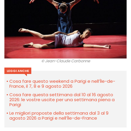
© Jean-Claude Carbonne
LEGGI ANCHE
Cosa fare questo weekend a Parigi e nell’Île-de-
France, il 7, 8 e 9 agosto 2026
Cosa fare questa settimana dal 10 al 16 agosto
2026: le vostre uscite per una settimana piena a
Parigi
Le migliori proposte della settimana dal 3 al 9
agosto 2026 a Parigi e nell’Île-de-France