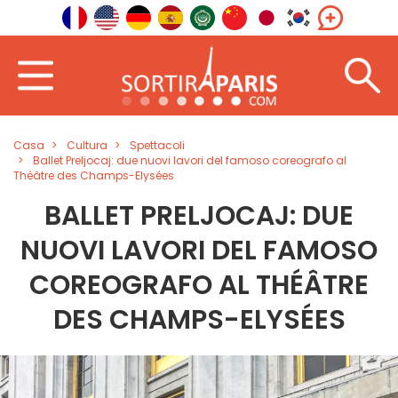
Casa
Cultura
Spettacoli
Ballet Preljocaj: due nuovi lavori del famoso coreografo al
Théâtre des Champs-Elysées
BALLET PRELJOCAJ: DUE
NUOVI LAVORI DEL FAMOSO
COREOGRAFO AL THÉÂTRE
DES CHAMPS-ELYSÉES