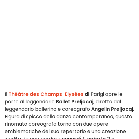
Il
Théâtre des Champs-Elysées
di
Parigi apre le
porte al leggendario
Ballet Preljocaj
, diretto dal
leggendario ballerino e coreografo
Angelin Preljocaj
.
Figura di spicco della danza contemporanea, questo
rinomato coreografo torna con due opere
emblematiche del suo repertorio e una creazione
inedita da non perdere
venerdì 1, sabato 2 e