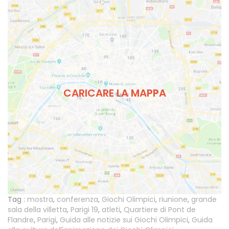
CARICARE LA MAPPA
Tag :
mostra
,
conferenza
,
Giochi Olimpici
,
riunione
,
grande
sala della villetta
,
Parigi 19
,
atleti
,
Quartiere di Pont de
Flandre
,
Parigi
,
Guida alle notizie sui Giochi Olimpici
,
Guida