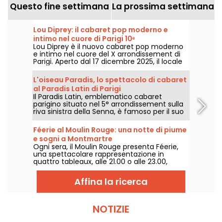
Questo fine settimana
La prossima settimana
Lou Diprey: il cabaret pop moderno e
intimo nel cuore di Parigi 10ᵉ
Lou Diprey è il nuovo cabaret pop moderno
e intimo nel cuore del X arrondissement di
Parigi. Aperto dal 17 dicembre 2025, il locale
offre cene bistronomiche, spettacoli
coreografici e feste après-spectacle
L'oiseau Paradis, lo spettacolo di cabaret
all'insegna del divertimento, tutto avvolto in
al Paradis Latin di Parigi
un’atmosfera soft e sofisticata studiata per
Il Paradis Latin, emblematico cabaret
vivere un’esperienza notturna
parigino situato nel 5° arrondissement sulla
contemporanea. Siete pronti a uscire dagli
riva sinistra della Senna, è famoso per il suo
schemi?
spettacolo di revue, che si svolge ogni sera
in un ambiente lussuoso e in un'atmosfera
Féerie al Moulin Rouge: una notte di piume
festosa. La revue rappresentata qui è
e sogni a Montmartre
sempre "L'Oiseau Paradis", uno spettacolo di
Ogni sera, il Moulin Rouge presenta Féerie,
Kamel Ouali. Dièse e Solen Shawen
una spettacolare rappresentazione in
conducono lo spettacolo.
quattro tableaux, alle 21.00 o alle 23.00,
preceduta o meno da una cena creata dallo
chef.
Affina la ricerca
NOTIZIE