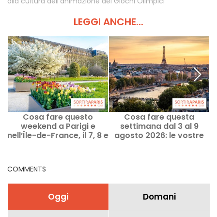
alla cultura dell'animazione dei Giochi Olimpici
LEGGI ANCHE...
Cosa fare questo
Cosa fare questa
U
weekend a Parigi e
settimana dal 3 al 9
nell’Île-de-France, il 7, 8 e
agosto 2026: le vostre
9 agosto 2026
uscite per una settimana
d
piena a Parigi
COMMENTS
Oggi
Domani