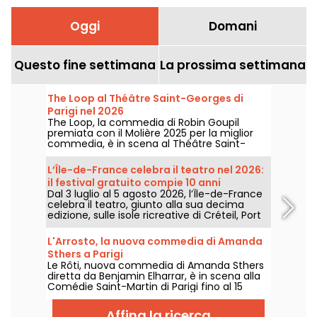
Oggi
Domani
Questo fine settimana
La prossima settimana
The Loop al Théâtre Saint-Georges di
Parigi nel 2026
The Loop, la commedia di Robin Goupil
premiata con il Molière 2025 per la miglior
commedia, è in scena al Théâtre Saint-
Georges di Parigi fino al 15 novembre 2026.
L’Île-de-France celebra il teatro nel 2026:
il festival gratuito compie 10 anni
Dal 3 luglio al 5 agosto 2026, l’Île-de-France
celebra il teatro, giunto alla sua decima
edizione, sulle isole ricreative di Créteil, Port
aux Cerises e Cergy-Pontoise, con
spettacoli gratuiti di circo, danza, teatro e
L'Arrosto, la nuova commedia di Amanda
marionette.
Sthers a Parigi
Le Rôti, nuova commedia di Amanda Sthers
diretta da Benjamin Elharrar, è in scena alla
Comédie Saint-Martin di Parigi fino al 15
ottobre 2026.
Affina la ricerca