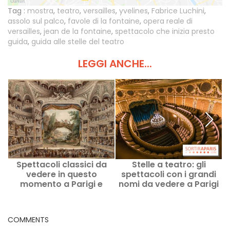
Tag :
mostra
,
teatro
,
versailles
,
yvelines
,
Fabrice Luchini
,
assolo sul palco
,
favole di la fontaine
,
opera reale di
versailles
,
jean de la fontaine
,
spettacolo che inizia presto
guida
,
guida alle stelle del teatro
LEGGI ANCHE...
Spettacoli classici da
Stelle a teatro: gli
vedere in questo
spettacoli con i grandi
momento a Parigi e
nomi da vedere a Parigi
nell'Ile-de-France
COMMENTS