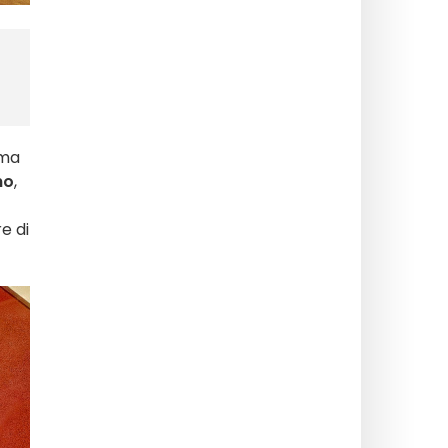
ima
no
,
e di