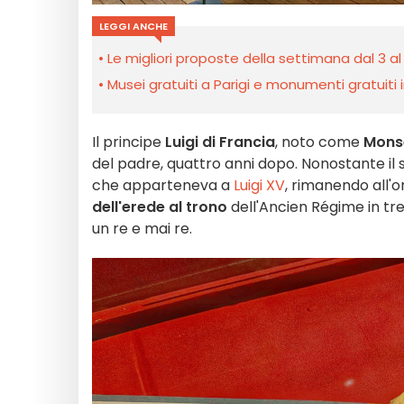
LEGGI ANCHE
Le migliori proposte della settimana dal 3 al
Musei gratuiti a Parigi e monumenti gratuiti in
Il principe
Luigi di Francia
, noto come
Mons
del padre, quattro anni dopo. Nonostante il s
che apparteneva a
Luigi XV
, rimanendo all'
dell'erede al trono
dell'Ancien Régime in tre 
un re e mai re.