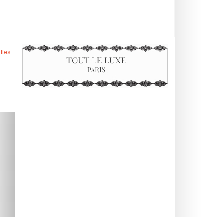
lles
E