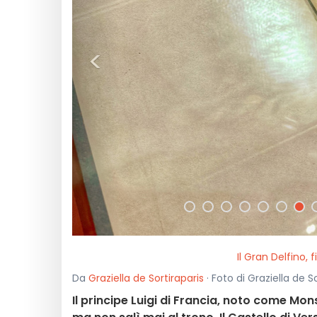
<
Il Gran Delfino, f
Da
Graziella de Sortiraparis
· Foto di Graziella de So
Il principe Luigi di Francia, noto come Mons