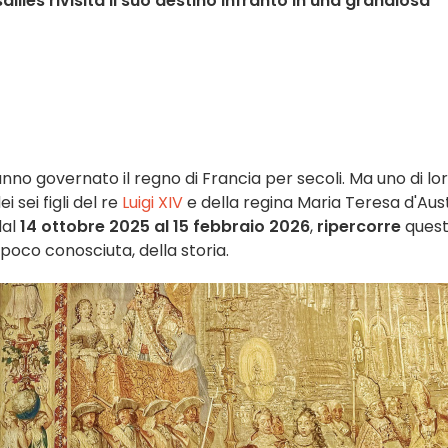
ailles rivisita il suo destino infranto in una grandiosa
no governato il regno di Francia per secoli. Ma uno di lo
 sei figli del re
Luigi XIV
e della regina Maria Teresa d'Aust
dal
14 ottobre 2025 al 15 febbraio 2026
,
ripercorre
ques
poco conosciuta, della storia.