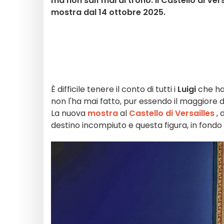
ma non salì mai al trono. Il Castello di Vers
mostra dal 14 ottobre 2025.
È difficile tenere il conto di tutti i
Luigi
che han
non l'ha mai fatto, pur essendo il maggiore dei
La nuova
mostra
al
Castello di Versailles
, 
destino incompiuto e questa figura, in fondo 