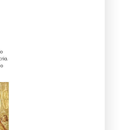
ro
ria.
to