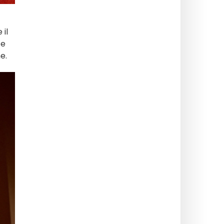
 il
 e
e.