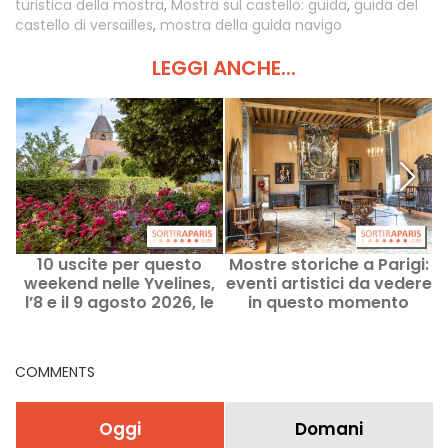
turistica della mostra
,
Mostra sul castello: guida
,
guida del
castello di versailles
,
mostra della guida navigo
LEGGI ANCHE...
10 uscite per questo
Mostre storiche a Parigi:
L
weekend nelle Yvelines,
eventi artistici da vedere
m
l’8 e il 9 agosto 2026, le
in questo momento
idee migliori
COMMENTS
Oggi
Domani