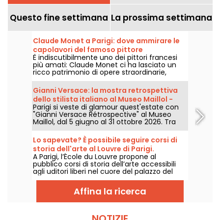
Questo fine settimana
La prossima settimana
Claude Monet a Parigi: dove ammirare le
capolavori del famoso pittore
È indiscutibilmente uno dei pittori francesi
impressionista nella capitale?
più amati: Claude Monet ci ha lasciato un
ricco patrimonio di opere straordinarie,
molte delle quali sono esposte nei musei di
Parigi. Seguite la guida!
Gianni Versace: la mostra retrospettiva
dello stilista italiano al Museo Maillol -
Parigi si veste di glamour quest'estate con
proroghe
"Gianni Versace Rétrospective" al Museo
Maillol, dal 5 giugno al 31 ottobre 2026. Tra
barocco e overdose di stampe, la mostra di
moda retrò promette colori e stravaganza,
Lo sapevate? È possibile seguire corsi di
all'altezza della leggenda.
storia dell'arte al Louvre di Parigi.
A Parigi, l’École du Louvre propone al
pubblico corsi di storia dell’arte accessibili
agli uditori liberi nel cuore del palazzo del
Louvre, ogni anno, da settembre a giugno.
Anche conferenze gratuite sono proposte
Affina la ricerca
periodicamente dal museo. Un modo per
diventare esperti di storia dell’arte!
NOTIZIE