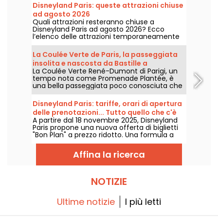
Disneyland Paris: queste attrazioni chiuse
ad agosto 2026
Quali attrazioni resteranno chiuse a
Disneyland Paris ad agosto 2026? Ecco
l’elenco delle attrazioni temporaneamente
non disponibili per manutenzione o rinnovo,
per aiutarvi a organizzare al meglio la vostra
La Coulée Verte de Paris, la passeggiata
visita ai parchi Disney.
insolita e nascosta da Bastille a
La Coulée Verte René-Dumont di Parigi, un
Vincennes
tempo nota come Promenade Plantée, è
una bella passeggiata poco conosciuta che
accompagna i parigini in un percorso
verdeggiante dalla Bastiglia al Bois de
Disneyland Paris: tariffe, orari di apertura
Vincennes, passando per il Viaduc des Arts. È
delle prenotazioni... Tutto quello che c'è
un modo insolito e ombreggiato per scoprire
A partire dal 18 novembre 2025, Disneyland
da sapere sui biglietti "Bon Plan"
Parigi, lontano dal caos della città.
Paris propone una nuova offerta di biglietti
"Bon Plan" a prezzo ridotto. Una formula a
tempo determinato e accessibile a tutti per
godersi la magia Disney senza spendere una
Affina la ricerca
fortuna. Orari di lancio, prezzi, date... Vi
diciamo tutto!
NOTIZIE
Ultime notizie
I più letti