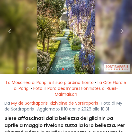
<
>
La Moschea di Parigi e il suo giardino fiorito
•
La Cité Florale
di Parigi
•
Foto: il Parc des Impressionnistes di Rueil-
Malmaison
Da
My de Sortiraparis
,
Rizhlaine de Sortiraparis
· Foto di My
de Sortiraparis · Aggiornato il 10 aprile 2026 alle 10:31
Siete affascinati dalla bellezza dei glicini? Da
aprile a maggio rivelano tutta la loro bellezza. Per