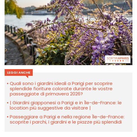
LEGGI ANCHE
Quali sono i giardini ideali a Parigi per scoprire
splendide fioriture colorate durante le vostre
passeggiate di primavera 2026?
| Giardini giapponesi a Parigi e in Île-de-France: le
location più suggestive da visitare |
Passeggiare a Parigi e nella regione Île-de-France:
scoprite i parchi, i giardini e le piazze più splendidi