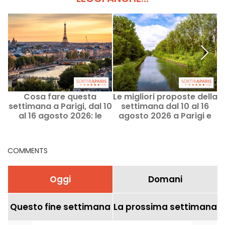
Cosa fare questa
Le migliori proposte della
settimana a Parigi, dal 10
settimana dal 10 al 16
Pa
al 16 agosto 2026: le
agosto 2026 a Parigi e
uscite imperdibili
nell’Île-de-France
COMMENTS
Oggi
Domani
Questo fine settimana
La prossima settimana