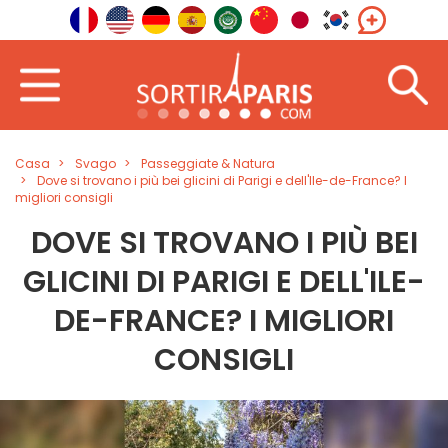
Casa
Svago
Passeggiate & Natura
Dove si trovano i più bei glicini di Parigi e dell'Ile-de-France? I
migliori consigli
DOVE SI TROVANO I PIÙ BEI
GLICINI DI PARIGI E DELL'ILE-
DE-FRANCE? I MIGLIORI
CONSIGLI