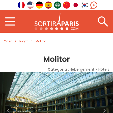
Casa
Luoghi
Molitor
Molitor
Categoria :
Hébergement > Hôtels
<
>